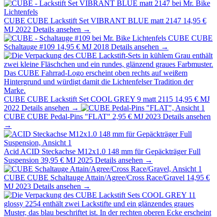
CUBE
CUBE Lackstift Set VIBRANT BLUE matt 2147
14,95 €
MJ 2022
Details ansehen →
CUBE
CUBE
Schaltauge #109
14,95 €
MJ 2018
Details ansehen →
CUBE
CUBE Lackstift Set COOL GREY 9 matt 2115
14,95 €
MJ
2022
Details ansehen →
CUBE
CUBE Pedal-Pins "FLAT"
2,95 €
MJ 2023
Details ansehen
→
Acid
ACID Steckachse M12x1.0 148 mm für Gepäckträger Full
Suspension
39,95 €
MJ 2025
Details ansehen →
CUBE
CUBE Schaltauge Attain/Agree/Cross Race/Gravel
14,95 €
MJ 2023
Details ansehen →