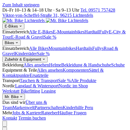
Zum Inhalt springen
Di–Fr 10–13 & 14–18 Uhr · Sa 9–13 Uhr
Tel. 09571 757428
Viktor-von-Scheffel-Straße 31, 96215 Lichtenfels
E-Bikes
Einsatzbereich
Alle E-Bikes
E-Mountainbikes
Hardtail
Fully
E-City &
Tour
E-Road & Gravel
Sale %
Bikes
Einsatzbereich
Alle Bikes
Mountainbikes
Hardtails
Fullys
Road &
Gravel
Kinderräder
Sale %
Zubehör & Equipment
Bekleidung
Alles ansehen
Helme
Bekleidung & Handschuhe
Schuhe
Equipment & Teile
Alles ansehen
Komponenten
Sättel &
Kontaktpunkte
Ersatzteile
Transport
Taschen & Transport
Sale %
Alle Produkte
Nordic
Langlauf & Wintersport
Nordic im Shop
Werkstatt
Bikefitting
Leasing
Mr. Bike
Das sind wir
Über uns &
Team
Markenwelt
Partnerschaften
Kinderhilfe Peru
Mehr
Jobs & Karriere
Ratgeber
Häufige Fragen
Kontakt
Termin buchen