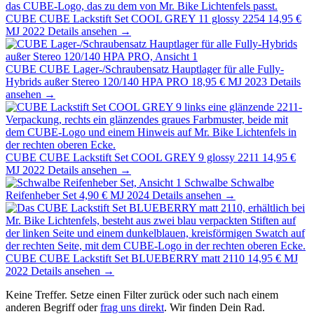
CUBE
CUBE Lackstift Set COOL GREY 11 glossy 2254
14,95 €
MJ 2022
Details ansehen →
CUBE
CUBE Lager-/Schraubensatz Hauptlager für alle Fully-
Hybrids außer Stereo 120/140 HPA PRO
18,95 €
MJ 2023
Details
ansehen →
CUBE
CUBE Lackstift Set COOL GREY 9 glossy 2211
14,95 €
MJ 2022
Details ansehen →
Schwalbe
Schwalbe
Reifenheber Set
4,90 €
MJ 2024
Details ansehen →
CUBE
CUBE Lackstift Set BLUEBERRY matt 2110
14,95 €
MJ
2022
Details ansehen →
Keine Treffer. Setze einen Filter zurück oder such nach einem
anderen Begriff oder
frag uns direkt
. Wir finden Dein Rad.