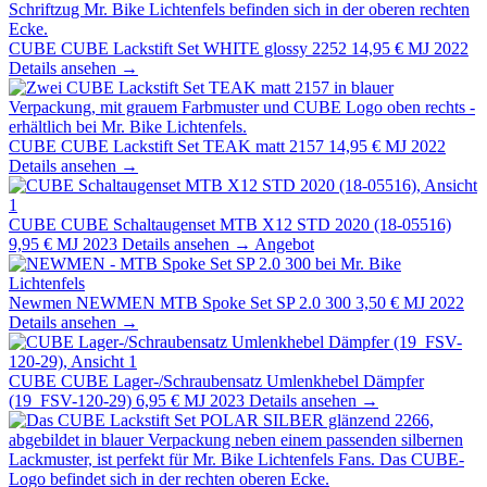
CUBE
CUBE Lackstift Set WHITE glossy 2252
14,95 €
MJ 2022
Details ansehen →
CUBE
CUBE Lackstift Set TEAK matt 2157
14,95 €
MJ 2022
Details ansehen →
CUBE
CUBE Schaltaugenset MTB X12 STD 2020 (18-05516)
9,95 €
MJ 2023
Details ansehen →
Angebot
Newmen
NEWMEN MTB Spoke Set SP 2.0 300
3,50 €
MJ 2022
Details ansehen →
CUBE
CUBE Lager-/Schraubensatz Umlenkhebel Dämpfer
(19_FSV-120-29)
6,95 €
MJ 2023
Details ansehen →