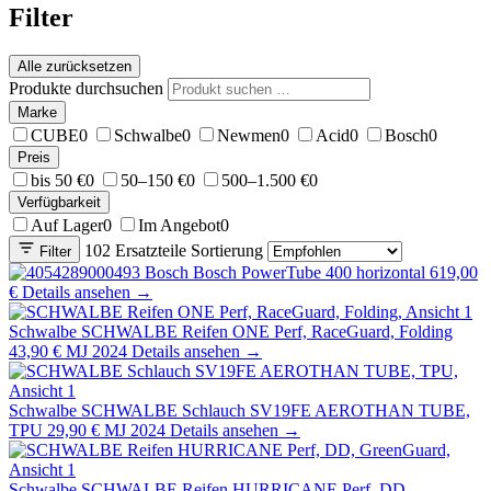
Filter
Alle zurücksetzen
Produkte durchsuchen
Marke
CUBE
0
Schwalbe
0
Newmen
0
Acid
0
Bosch
0
Preis
bis 50 €
0
50–150 €
0
500–1.500 €
0
Verfügbarkeit
Auf Lager
0
Im Angebot
0
102 Ersatzteile
Sortierung
Filter
Bosch
Bosch PowerTube 400 horizontal
619,00
€
Details ansehen →
Schwalbe
SCHWALBE Reifen ONE Perf, RaceGuard, Folding
43,90 €
MJ 2024
Details ansehen →
Schwalbe
SCHWALBE Schlauch SV19FE AEROTHAN TUBE,
TPU
29,90 €
MJ 2024
Details ansehen →
Schwalbe
SCHWALBE Reifen HURRICANE Perf, DD,