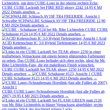
CUBE
CUBE Lackstift Set FIRE RED glossy 2242
14,95 €
MJ
2022
Details ansehen →
Schwalbe
SCHWALBE Schlauch AV19F TR4 FREERIDE
12,90
€
MJ 2024
Details ansehen →
CUBE
CUBE
Schaltauge #124
14,95 €
MJ 2022
Details ansehen →
Acid
ACID Kettenschutz IC 3.0 Hybrid Tiefeinsteiger
14,95 €
MJ 2023
Details ansehen →
CUBE
CUBE Lackstift Set TEAK glossy 2250
14,95 €
MJ 2022
Details ansehen →
CUBE
CUBE Schaltauge #123
14,95 €
MJ 2023
Details ansehen →
CUBE
CUBE Lager-/Schraubensatz Horstlink (fast alle Fullies ab
2007)
19,95 €
MJ 2023
Details ansehen →