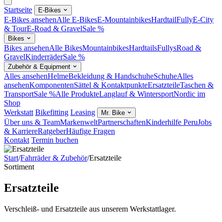
Startseite
E-Bikes
E-Bikes ansehen
Alle E-Bikes
E-Mountainbikes
Hardtail
Fully
E-City
& Tour
E-Road & Gravel
Sale %
Bikes
Bikes ansehen
Alle Bikes
Mountainbikes
Hardtails
Fullys
Road &
Gravel
Kinderräder
Sale %
Zubehör & Equipment
Alles ansehen
Helme
Bekleidung & Handschuhe
Schuhe
Alles
ansehen
Komponenten
Sättel & Kontaktpunkte
Ersatzteile
Taschen &
Transport
Sale %
Alle Produkte
Langlauf & Wintersport
Nordic im
Shop
Werkstatt
Bikefitting
Leasing
Mr. Bike
Über uns & Team
Markenwelt
Partnerschaften
Kinderhilfe Peru
Jobs
& Karriere
Ratgeber
Häufige Fragen
Kontakt
Termin buchen
Start
/
Fahrräder & Zubehör
/
Ersatzteile
Sortiment
Ersatzteile
Verschleiß- und Ersatzteile aus unserem Werkstattlager.