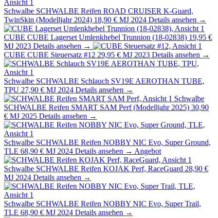
Schwalbe
SCHWALBE Reifen ROAD CRUISER K-Guard,
TwinSkin (Modelljahr 2024)
18,90 €
MJ 2024
Details ansehen →
CUBE
CUBE Lagerset Umlenkhebel Trunnion (18-02838)
19,95 €
MJ 2023
Details ansehen →
CUBE
CUBE Steuersatz #12
29,95 €
MJ 2023
Details ansehen →
Schwalbe
SCHWALBE Schlauch SV19E AEROTHAN TUBE,
TPU
27,90 €
MJ 2024
Details ansehen →
Schwalbe
SCHWALBE Reifen SMART SAM Perf (Modelljahr 2025)
30,90
€
MJ 2025
Details ansehen →
Schwalbe
SCHWALBE Reifen NOBBY NIC Evo, Super Ground,
TLE
68,90 €
MJ 2024
Details ansehen →
Angebot
Schwalbe
SCHWALBE Reifen KOJAK Perf, RaceGuard
28,90 €
MJ 2024
Details ansehen →
Schwalbe
SCHWALBE Reifen NOBBY NIC Evo, Super Trail,
TLE
68,90 €
MJ 2024
Details ansehen →