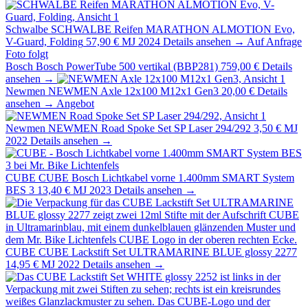
Schwalbe
SCHWALBE Reifen MARATHON ALMOTION Evo,
V-Guard, Folding
57,90 €
MJ 2024
Details ansehen →
Auf Anfrage
Foto folgt
Bosch
Bosch PowerTube 500 vertikal (BBP281)
759,00 €
Details
ansehen →
Newmen
NEWMEN Axle 12x100 M12x1 Gen3
20,00 €
Details
ansehen →
Angebot
Newmen
NEWMEN Road Spoke Set SP Laser 294/292
3,50 €
MJ
2022
Details ansehen →
CUBE
CUBE Bosch Lichtkabel vorne 1.400mm SMART System
BES 3
13,40 €
MJ 2023
Details ansehen →
CUBE
CUBE Lackstift Set ULTRAMARINE BLUE glossy 2277
14,95 €
MJ 2022
Details ansehen →