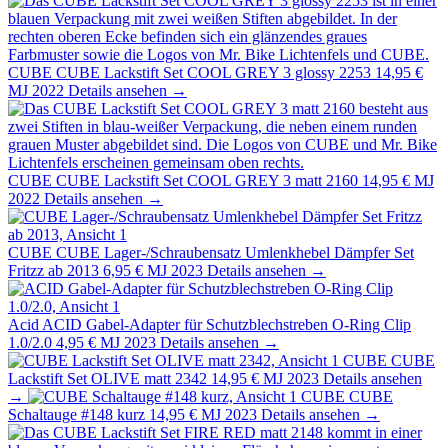
CUBE
CUBE Lackstift Set COOL GREY 3 glossy 2253
14,95 €
MJ 2022
Details ansehen →
CUBE
CUBE Lackstift Set COOL GREY 3 matt 2160
14,95 €
MJ
2022
Details ansehen →
CUBE
CUBE Lager-/Schraubensatz Umlenkhebel Dämpfer Set
Fritzz ab 2013
6,95 €
MJ 2023
Details ansehen →
Acid
ACID Gabel-Adapter für Schutzblechstreben O-Ring Clip
1.0/2.0
4,95 €
MJ 2023
Details ansehen →
CUBE
CUBE
Lackstift Set OLIVE matt 2342
14,95 €
MJ 2023
Details ansehen
→
CUBE
CUBE
Schaltauge #148 kurz
14,95 €
MJ 2023
Details ansehen →