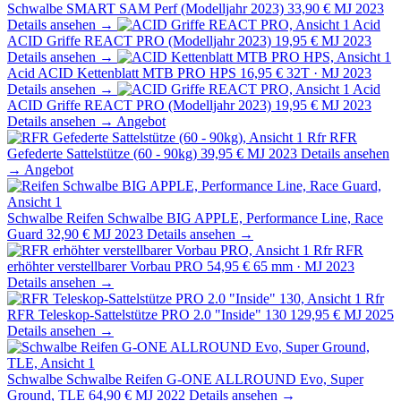
Schwalbe SMART SAM Perf (Modelljahr 2023)
33,90 €
MJ 2023
Details ansehen →
Acid
ACID Griffe REACT PRO (Modelljahr 2023)
19,95 €
MJ 2023
Details ansehen →
Acid
ACID Kettenblatt MTB PRO HPS
16,95 €
32T · MJ 2023
Details ansehen →
Acid
ACID Griffe REACT PRO (Modelljahr 2023)
19,95 €
MJ 2023
Details ansehen →
Angebot
Rfr
RFR
Gefederte Sattelstütze (60 - 90kg)
39,95 €
MJ 2023
Details ansehen
→
Angebot
Schwalbe
Reifen Schwalbe BIG APPLE, Performance Line, Race
Guard
32,90 €
MJ 2023
Details ansehen →
Rfr
RFR
erhöhter verstellbarer Vorbau PRO
54,95 €
65 mm · MJ 2023
Details ansehen →
Rfr
RFR Teleskop-Sattelstütze PRO 2.0 "Inside" 130
129,95 €
MJ 2025
Details ansehen →
Schwalbe
Schwalbe Reifen G-ONE ALLROUND Evo, Super
Ground, TLE
64,90 €
MJ 2022
Details ansehen →