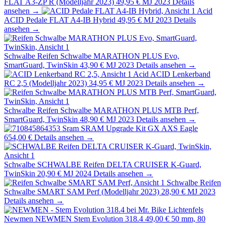
FLAT A3-ZP R (Modelljahr 2023)
49,95 €
MJ 2023
Details
ansehen →
Acid
ACID Pedale FLAT A4-IB Hybrid
49,95 €
MJ 2023
Details
ansehen →
Schwalbe
Reifen Schwalbe MARATHON PLUS Evo,
SmartGuard, TwinSkin
43,90 €
MJ 2023
Details ansehen →
Acid
ACID Lenkerband
RC 2,5 (Modelljahr 2023)
34,95 €
MJ 2023
Details ansehen →
Schwalbe
Reifen Schwalbe MARATHON PLUS MTB Perf,
SmartGuard, TwinSkin
48,90 €
MJ 2023
Details ansehen →
Sram
SRAM Upgrade Kit GX AXS Eagle
654,00 €
Details ansehen →
Schwalbe
SCHWALBE Reifen DELTA CRUISER K-Guard,
TwinSkin
20,90 €
MJ 2024
Details ansehen →
Schwalbe
Reifen
Schwalbe SMART SAM Perf (Modelljahr 2023)
28,90 €
MJ 2023
Details ansehen →
Newmen
NEWMEN Stem Evolution 318.4
49,00 €
50 mm, 80