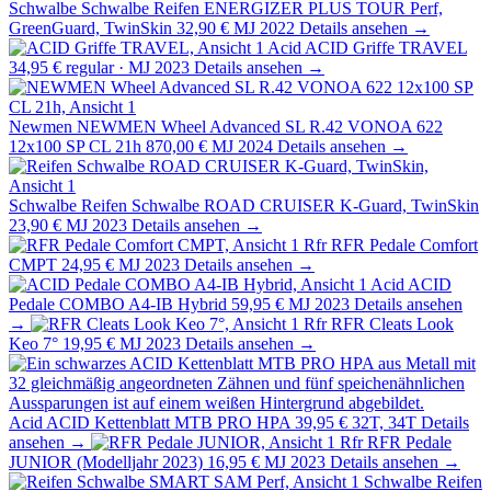
Schwalbe
Schwalbe Reifen ENERGIZER PLUS TOUR Perf,
GreenGuard, TwinSkin
32,90 €
MJ 2022
Details ansehen →
Acid
ACID Griffe TRAVEL
34,95 €
regular · MJ 2023
Details ansehen →
Newmen
NEWMEN Wheel Advanced SL R.42 VONOA 622
12x100 SP CL 21h
870,00 €
MJ 2024
Details ansehen →
Schwalbe
Reifen Schwalbe ROAD CRUISER K-Guard, TwinSkin
23,90 €
MJ 2023
Details ansehen →
Rfr
RFR Pedale Comfort
CMPT
24,95 €
MJ 2023
Details ansehen →
Acid
ACID
Pedale COMBO A4-IB Hybrid
59,95 €
MJ 2023
Details ansehen
→
Rfr
RFR Cleats Look
Keo 7°
19,95 €
MJ 2023
Details ansehen →
Acid
ACID Kettenblatt MTB PRO HPA
39,95 €
32T, 34T
Details
ansehen →
Rfr
RFR Pedale
JUNIOR (Modelljahr 2023)
16,95 €
MJ 2023
Details ansehen →
Schwalbe
Reifen