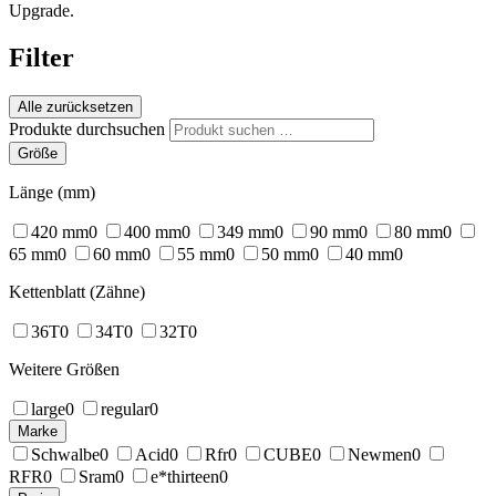
Upgrade.
Filter
Alle zurücksetzen
Produkte durchsuchen
Größe
Länge (mm)
420 mm
0
400 mm
0
349 mm
0
90 mm
0
80 mm
0
65 mm
0
60 mm
0
55 mm
0
50 mm
0
40 mm
0
Kettenblatt (Zähne)
36T
0
34T
0
32T
0
Weitere Größen
large
0
regular
0
Marke
Schwalbe
0
Acid
0
Rfr
0
CUBE
0
Newmen
0
RFR
0
Sram
0
e*thirteen
0