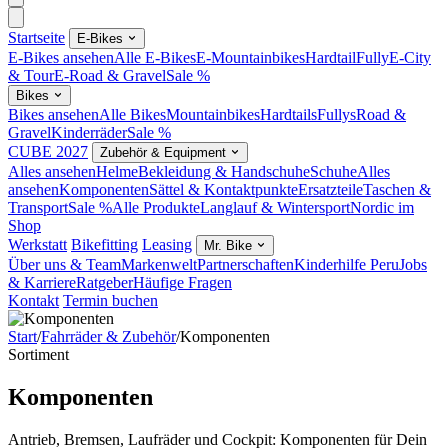
Startseite
E-Bikes
E-Bikes ansehen
Alle E-Bikes
E-Mountainbikes
Hardtail
Fully
E-City
& Tour
E-Road & Gravel
Sale %
Bikes
Bikes ansehen
Alle Bikes
Mountainbikes
Hardtails
Fullys
Road &
Gravel
Kinderräder
Sale %
CUBE 2027
Zubehör & Equipment
Alles ansehen
Helme
Bekleidung & Handschuhe
Schuhe
Alles
ansehen
Komponenten
Sättel & Kontaktpunkte
Ersatzteile
Taschen &
Transport
Sale %
Alle Produkte
Langlauf & Wintersport
Nordic im
Shop
Werkstatt
Bikefitting
Leasing
Mr. Bike
Über uns & Team
Markenwelt
Partnerschaften
Kinderhilfe Peru
Jobs
& Karriere
Ratgeber
Häufige Fragen
Kontakt
Termin buchen
Start
/
Fahrräder & Zubehör
/
Komponenten
Sortiment
Komponenten
Antrieb, Bremsen, Laufräder und Cockpit: Komponenten für Dein