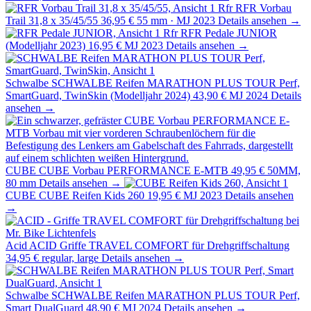
Rfr
RFR Vorbau
Trail 31,8 x 35/45/55
36,95 €
55 mm · MJ 2023
Details ansehen →
Rfr
RFR Pedale JUNIOR
(Modelljahr 2023)
16,95 €
MJ 2023
Details ansehen →
Schwalbe
SCHWALBE Reifen MARATHON PLUS TOUR Perf,
SmartGuard, TwinSkin (Modelljahr 2024)
43,90 €
MJ 2024
Details
ansehen →
CUBE
CUBE Vorbau PERFORMANCE E-MTB
49,95 €
50MM,
80 mm
Details ansehen →
CUBE
CUBE Reifen Kids 260
19,95 €
MJ 2023
Details ansehen
→
Acid
ACID Griffe TRAVEL COMFORT für Drehgriffschaltung
34,95 €
regular, large
Details ansehen →
Schwalbe
SCHWALBE Reifen MARATHON PLUS TOUR Perf,
Smart DualGuard
48,90 €
MJ 2024
Details ansehen →