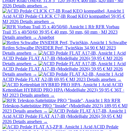
Lenker Road OMNE 31.8 5° 120
39,95 €
400 mm, 420 mm · MJ
2026
Details ansehen →
Acid
ACID Pedale CLICK C7-IB Road KEO kompatibel
59,95 €
MJ 2026
Details ansehen →
Rfr
RFR Vorbau
Trail 35 x 40/50/60
39,95 €
40 mm, 50 mm, 60 mm · MJ 2023
Details ansehen →
Angebot
Schwalbe
Reifen Schwalbe INSIDER Perf, TwinSkin
34,90 €
MJ 2023
Details ansehen →
Acid
ACID Pedale FLAT A17-IB (Modelljahr 2026)
59,95 €
MJ 2026
Details ansehen →
Acid
ACID Pedale FLAT A17-IB (Modelljahr 2026)
59,95 €
MJ 2026
Details ansehen →
Acid
ACID Pedale FLAT A2-IB
69,95 €
MJ 2023
Details ansehen →
Acid
ACID
Kettenblatt HYBRID PRO HPA (Modelljahr 2023)
59,95 €
36T ·
MJ 2023
Details ansehen →
Rfr
RFR
Teleskop-Sattelstütze PRO "Inside" (Modelljahr 2023)
189,95 €
MJ
2023
Details ansehen →
Acid
ACID Pedale FLAT A17-IB (Modelljahr 2026)
59,95 €
MJ
2026
Details ansehen →
Acid
ACID Pedale