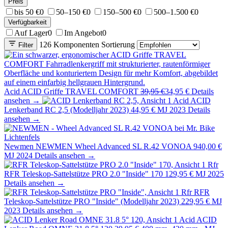
Preis
bis 50 €
0
50–150 €
0
150–500 €
0
500–1.500 €
0
Verfügbarkeit
Auf Lager
0
Im Angebot
0
126 Komponenten
Sortierung
Filter
Acid
ACID Griffe TRAVEL COMFORT
39,95 €
34,95 €
Details
ansehen →
Acid
ACID
Lenkerband RC 2,5 (Modelljahr 2023)
44,95 €
MJ 2023
Details
ansehen →
Newmen
NEWMEN Wheel Advanced SL R.42 VONOA
940,00 €
MJ 2024
Details ansehen →
Rfr
RFR Teleskop-Sattelstütze PRO 2.0 "Inside" 170
129,95 €
MJ 2025
Details ansehen →
Rfr
RFR
Teleskop-Sattelstütze PRO "Inside" (Modelljahr 2023)
229,95 €
MJ
2023
Details ansehen →
Acid
ACID