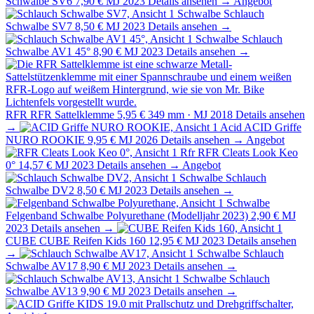
Schwalbe SV6
7,90 €
MJ 2023
Details ansehen →
Angebot
Schwalbe
Schlauch
Schwalbe SV7
8,50 €
MJ 2023
Details ansehen →
Schwalbe
Schlauch
Schwalbe AV1 45°
8,90 €
MJ 2023
Details ansehen →
RFR
RFR Sattelklemme
5,95 €
349 mm · MJ 2018
Details ansehen
→
Acid
ACID Griffe
NURO ROOKIE
9,95 €
MJ 2026
Details ansehen →
Angebot
Rfr
RFR Cleats Look Keo
0°
14,57 €
MJ 2023
Details ansehen →
Angebot
Schwalbe
Schlauch
Schwalbe DV2
8,50 €
MJ 2023
Details ansehen →
Schwalbe
Felgenband Schwalbe Polyurethane (Modelljahr 2023)
2,90 €
MJ
2023
Details ansehen →
CUBE
CUBE Reifen Kids 160
12,95 €
MJ 2023
Details ansehen
→
Schwalbe
Schlauch
Schwalbe AV17
8,90 €
MJ 2023
Details ansehen →
Schwalbe
Schlauch
Schwalbe AV13
9,90 €
MJ 2023
Details ansehen →