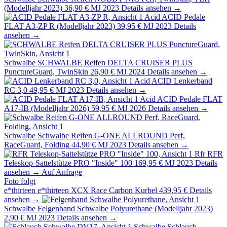
(Modelljahr 2023)
36,90 €
MJ 2023
Details ansehen →
Acid
ACID Pedale
FLAT A3-ZP R (Modelljahr 2023)
39,95 €
MJ 2023
Details
ansehen →
Schwalbe
SCHWALBE Reifen DELTA CRUISER PLUS
PunctureGuard, TwinSkin
26,90 €
MJ 2024
Details ansehen →
Acid
ACID Lenkerband
RC 3,0
49,95 €
MJ 2023
Details ansehen →
Acid
ACID Pedale FLAT
A17-IB (Modelljahr 2026)
59,95 €
MJ 2026
Details ansehen →
Schwalbe
Schwalbe Reifen G-ONE ALLROUND Perf,
RaceGuard, Folding
44,90 €
MJ 2023
Details ansehen →
Rfr
RFR
Teleskop-Sattelstütze PRO "Inside" 100
169,95 €
MJ 2023
Details
ansehen →
Auf Anfrage
Foto folgt
e*thirteen
e*thirteen XCX Race Carbon Kurbel
439,95 €
Details
ansehen →
Schwalbe
Felgenband Schwalbe Polyurethane (Modelljahr 2023)
2,90 €
MJ 2023
Details ansehen →
Schwalbe
Schlauch