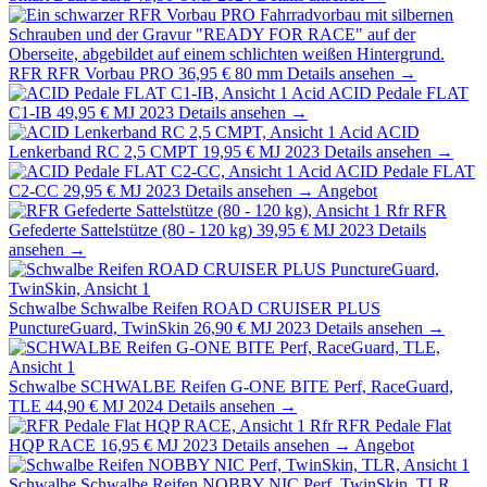
RFR
RFR Vorbau PRO
36,95 €
80 mm
Details ansehen →
Acid
ACID Pedale FLAT
C1-IB
49,95 €
MJ 2023
Details ansehen →
Acid
ACID
Lenkerband RC 2,5 CMPT
19,95 €
MJ 2023
Details ansehen →
Acid
ACID Pedale FLAT
C2-CC
29,95 €
MJ 2023
Details ansehen →
Angebot
Rfr
RFR
Gefederte Sattelstütze (80 - 120 kg)
39,95 €
MJ 2023
Details
ansehen →
Schwalbe
Schwalbe Reifen ROAD CRUISER PLUS
PunctureGuard, TwinSkin
26,90 €
MJ 2023
Details ansehen →
Schwalbe
SCHWALBE Reifen G-ONE BITE Perf, RaceGuard,
TLE
44,90 €
MJ 2024
Details ansehen →
Rfr
RFR Pedale Flat
HQP RACE
16,95 €
MJ 2023
Details ansehen →
Angebot
Schwalbe
Schwalbe Reifen NOBBY NIC Perf, TwinSkin, TLR