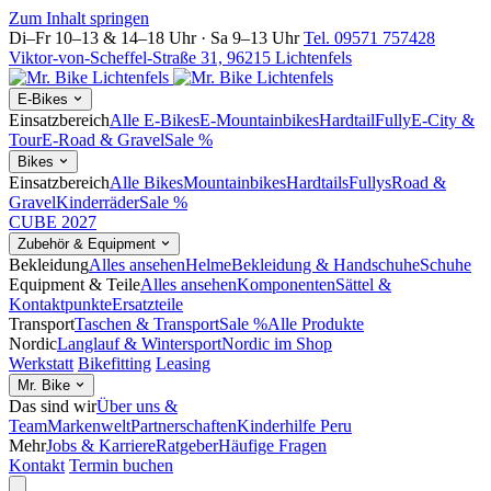
Zum Inhalt springen
Di–Fr 10–13 & 14–18 Uhr · Sa 9–13 Uhr
Tel. 09571 757428
Viktor-von-Scheffel-Straße 31, 96215 Lichtenfels
E-Bikes
Einsatzbereich
Alle E-Bikes
E-Mountainbikes
Hardtail
Fully
E-City &
Tour
E-Road & Gravel
Sale %
Bikes
Einsatzbereich
Alle Bikes
Mountainbikes
Hardtails
Fullys
Road &
Gravel
Kinderräder
Sale %
CUBE 2027
Zubehör & Equipment
Bekleidung
Alles ansehen
Helme
Bekleidung & Handschuhe
Schuhe
Equipment & Teile
Alles ansehen
Komponenten
Sättel &
Kontaktpunkte
Ersatzteile
Transport
Taschen & Transport
Sale %
Alle Produkte
Nordic
Langlauf & Wintersport
Nordic im Shop
Werkstatt
Bikefitting
Leasing
Mr. Bike
Das sind wir
Über uns &
Team
Markenwelt
Partnerschaften
Kinderhilfe Peru
Mehr
Jobs & Karriere
Ratgeber
Häufige Fragen
Kontakt
Termin buchen