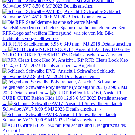
Schwalbe
Schlauch
Schwalbe SV7
8,50 €
MJ 2023
Details ansehen →
Schwalbe
Schlauch
Schwalbe AV1 45°
8,90 €
MJ 2023
Details ansehen →
RFR
RFR Sattelklemme
5,95 €
349 mm · MJ 2018
Details ansehen
→
Acid
ACID Griffe
NURO ROOKIE
9,95 €
MJ 2026
Details ansehen →
Angebot
Rfr
RFR Cleats Look Keo
0°
14,57 €
MJ 2023
Details ansehen →
Angebot
Schwalbe
Schlauch
Schwalbe DV2
8,50 €
MJ 2023
Details ansehen →
Schwalbe
Felgenband Schwalbe Polyurethane (Modelljahr 2023)
2,90 €
MJ
2023
Details ansehen →
CUBE
CUBE Reifen Kids 160
12,95 €
MJ 2023
Details ansehen
→
Schwalbe
Schlauch
Schwalbe AV17
8,90 €
MJ 2023
Details ansehen →
Schwalbe
Schlauch
Schwalbe AV13
9,90 €
MJ 2023
Details ansehen →