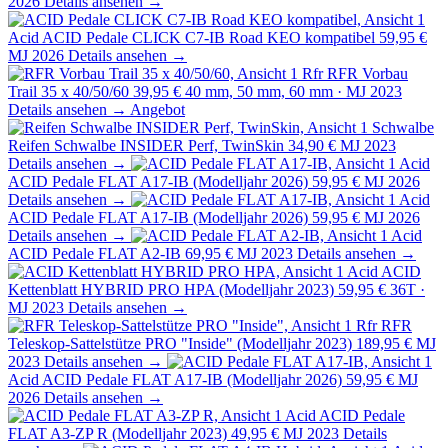
2026
Details ansehen →
Acid
ACID Pedale CLICK C7-IB Road KEO kompatibel
59,95 €
MJ 2026
Details ansehen →
Rfr
RFR Vorbau
Trail 35 x 40/50/60
39,95 €
40 mm, 50 mm, 60 mm · MJ 2023
Details ansehen →
Angebot
Schwalbe
Reifen Schwalbe INSIDER Perf, TwinSkin
34,90 €
MJ 2023
Details ansehen →
Acid
ACID Pedale FLAT A17-IB (Modelljahr 2026)
59,95 €
MJ 2026
Details ansehen →
Acid
ACID Pedale FLAT A17-IB (Modelljahr 2026)
59,95 €
MJ 2026
Details ansehen →
Acid
ACID Pedale FLAT A2-IB
69,95 €
MJ 2023
Details ansehen →
Acid
ACID
Kettenblatt HYBRID PRO HPA (Modelljahr 2023)
59,95 €
36T ·
MJ 2023
Details ansehen →
Rfr
RFR
Teleskop-Sattelstütze PRO "Inside" (Modelljahr 2023)
189,95 €
MJ
2023
Details ansehen →
Acid
ACID Pedale FLAT A17-IB (Modelljahr 2026)
59,95 €
MJ
2026
Details ansehen →
Acid
ACID Pedale
FLAT A3-ZP R (Modelljahr 2023)
49,95 €
MJ 2023
Details