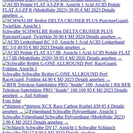
Acid
ACID Pedale
FLAT A3-ZP R (Modelljahr 2023)
39,95 €
MJ 2023
Details
ansehen →
Schwalbe
SCHWALBE Reifen DELTA CRUISER PLUS
PunctureGuard, TwinSkin
26,90 €
MJ 2024
Details ansehen →
Acid
ACID Lenkerband
RC 3,0
49,95 €
MJ 2023
Details ansehen →
Acid
ACID Pedale FLAT
A17-IB (Modelljahr 2026)
59,95 €
MJ 2026
Details ansehen →
Schwalbe
Schwalbe Reifen G-ONE ALLROUND Perf,
RaceGuard, Folding
44,90 €
MJ 2023
Details ansehen →
Rfr
RFR
Teleskop-Sattelstütze PRO "Inside" 100
169,95 €
MJ 2023
Details
ansehen →
Auf Anfrage
Foto folgt
e*thirteen
e*thirteen XCX Race Carbon Kurbel
439,95 €
Details
ansehen →
Schwalbe
Felgenband Schwalbe Polyurethane (Modelljahr 2023)
2,90 €
MJ 2023
Details ansehen →
Schwalbe
Schlauch
Schwalbe DV17
8,90 €
MJ 2023
Details ansehen →