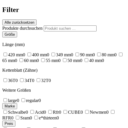
Filter
Alle zurücksetzen
Produkte durchsuchen
Größe
Länge (mm)
420 mm
0
400 mm
0
349 mm
0
90 mm
0
80 mm
0
65 mm
0
60 mm
0
55 mm
0
50 mm
0
40 mm
0
Kettenblatt (Zähne)
36T
0
34T
0
32T
0
Weitere Größen
large
0
regular
0
Marke
Schwalbe
0
Acid
0
Rfr
0
CUBE
0
Newmen
0
RFR
0
Sram
0
e*thirteen
0
Preis