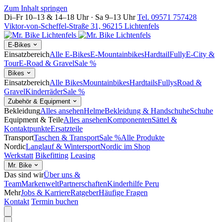
Zum Inhalt springen
Di–Fr 10–13 & 14–18 Uhr · Sa 9–13 Uhr
Tel. 09571 757428
Viktor-von-Scheffel-Straße 31, 96215 Lichtenfels
E-Bikes
Einsatzbereich
Alle E-Bikes
E-Mountainbikes
Hardtail
Fully
E-City &
Tour
E-Road & Gravel
Sale %
Bikes
Einsatzbereich
Alle Bikes
Mountainbikes
Hardtails
Fullys
Road &
Gravel
Kinderräder
Sale %
Zubehör & Equipment
Bekleidung
Alles ansehen
Helme
Bekleidung & Handschuhe
Schuhe
Equipment & Teile
Alles ansehen
Komponenten
Sättel &
Kontaktpunkte
Ersatzteile
Transport
Taschen & Transport
Sale %
Alle Produkte
Nordic
Langlauf & Wintersport
Nordic im Shop
Werkstatt
Bikefitting
Leasing
Mr. Bike
Das sind wir
Über uns &
Team
Markenwelt
Partnerschaften
Kinderhilfe Peru
Mehr
Jobs & Karriere
Ratgeber
Häufige Fragen
Kontakt
Termin buchen