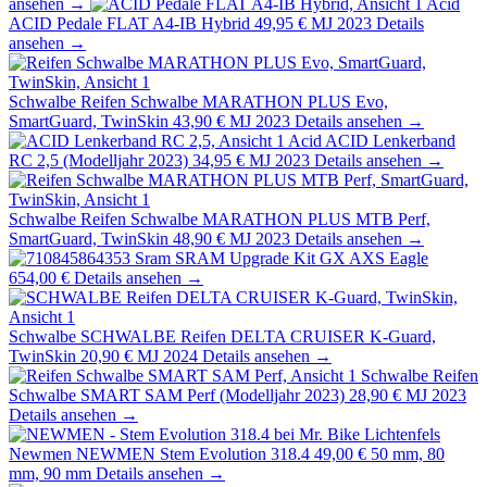
ansehen →
Acid
ACID Pedale FLAT A4-IB Hybrid
49,95 €
MJ 2023
Details
ansehen →
Schwalbe
Reifen Schwalbe MARATHON PLUS Evo,
SmartGuard, TwinSkin
43,90 €
MJ 2023
Details ansehen →
Acid
ACID Lenkerband
RC 2,5 (Modelljahr 2023)
34,95 €
MJ 2023
Details ansehen →
Schwalbe
Reifen Schwalbe MARATHON PLUS MTB Perf,
SmartGuard, TwinSkin
48,90 €
MJ 2023
Details ansehen →
Sram
SRAM Upgrade Kit GX AXS Eagle
654,00 €
Details ansehen →
Schwalbe
SCHWALBE Reifen DELTA CRUISER K-Guard,
TwinSkin
20,90 €
MJ 2024
Details ansehen →
Schwalbe
Reifen
Schwalbe SMART SAM Perf (Modelljahr 2023)
28,90 €
MJ 2023
Details ansehen →
Newmen
NEWMEN Stem Evolution 318.4
49,00 €
50 mm, 80
mm, 90 mm
Details ansehen →