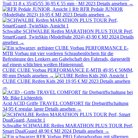
Trail 31,8 x 35/45/55
36,95 €
55 mm · MJ 2023
Details ansehen →
Rfr
RFR Pedale JUNIOR
(Modelljahr 2023)
16,95 €
MJ 2023
Details ansehen →
Schwalbe
SCHWALBE Reifen MARATHON PLUS TOUR Perf,
SmartGuard, TwinSkin (Modelljahr 2024)
43,90 €
MJ 2024
Details
ansehen →
CUBE
CUBE Vorbau PERFORMANCE E-MTB
49,95 €
50MM,
80 mm
Details ansehen →
CUBE
CUBE Reifen Kids 260
19,95 €
MJ 2023
Details ansehen
→
Acid
ACID Griffe TRAVEL COMFORT für Drehgriffschaltung
34,95 €
regular, large
Details ansehen →
Schwalbe
SCHWALBE Reifen MARATHON PLUS TOUR Perf,
Smart DualGuard
48,90 €
MJ 2024
Details ansehen →