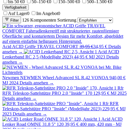
bis 50 €
0
50–150 €
0
150–500 €
0
500–1.500 €
0
Verfügbarkeit
Auf Lager
0
Im Angebot
0
126 Komponenten
Sortierung
Filter
Acid
ACID Griffe TRAVEL COMFORT
39,95 €
34,95 €
Details
ansehen →
Acid
ACID
Lenkerband RC 2,5 (Modelljahr 2023)
44,95 €
MJ 2023
Details
ansehen →
Newmen
NEWMEN Wheel Advanced SL R.42 VONOA
940,00 €
MJ 2024
Details ansehen →
Rfr
RFR Teleskop-Sattelstütze PRO 2.0 "Inside" 170
129,95 €
MJ 2025
Details ansehen →
Rfr
RFR
Teleskop-Sattelstütze PRO "Inside" (Modelljahr 2023)
229,95 €
MJ
2023
Details ansehen →
Acid
ACID
Lenker Road OMNE 31.8 5° 120
39,95 €
400 mm, 420 mm · MJ