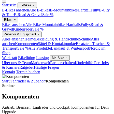
Startseite
E-Bikes
E-Bikes ansehen
Alle E-Bikes
E-Mountainbikes
Hardtail
Fully
E-City
& Tour
E-Road & Gravel
Sale %
Bikes
Bikes ansehen
Alle Bikes
Mountainbikes
Hardtails
Fullys
Road &
Gravel
Kinderräder
Sale %
Zubehör & Equipment
Alles ansehen
Helme
Bekleidung & Handschuhe
Schuhe
Alles
ansehen
Komponenten
Sättel & Kontaktpunkte
Ersatzteile
Taschen &
Transport
Sale %
Alle Produkte
Langlauf & Wintersport
Nordic im
Shop
Werkstatt
Bikefitting
Leasing
Mr. Bike
Über uns & Team
Markenwelt
Partnerschaften
Kinderhilfe Peru
Jobs
& Karriere
Ratgeber
Häufige Fragen
Kontakt
Termin buchen
Start
/
Fahrräder & Zubehör
/
Komponenten
Sortiment
Komponenten
Antrieb, Bremsen, Laufräder und Cockpit: Komponenten für Dein
Upgrade.