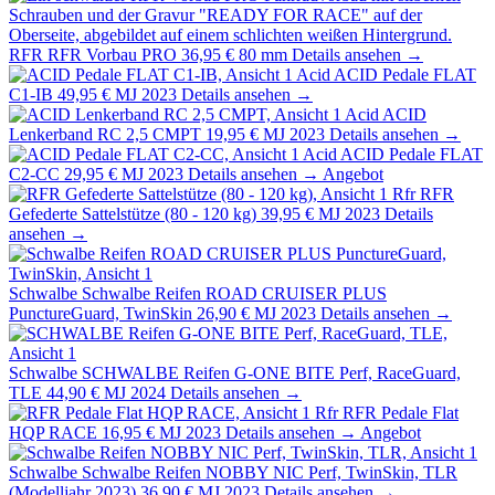
RFR
RFR Vorbau PRO
36,95 €
80 mm
Details ansehen →
Acid
ACID Pedale FLAT
C1-IB
49,95 €
MJ 2023
Details ansehen →
Acid
ACID
Lenkerband RC 2,5 CMPT
19,95 €
MJ 2023
Details ansehen →
Acid
ACID Pedale FLAT
C2-CC
29,95 €
MJ 2023
Details ansehen →
Angebot
Rfr
RFR
Gefederte Sattelstütze (80 - 120 kg)
39,95 €
MJ 2023
Details
ansehen →
Schwalbe
Schwalbe Reifen ROAD CRUISER PLUS
PunctureGuard, TwinSkin
26,90 €
MJ 2023
Details ansehen →
Schwalbe
SCHWALBE Reifen G-ONE BITE Perf, RaceGuard,
TLE
44,90 €
MJ 2024
Details ansehen →
Rfr
RFR Pedale Flat
HQP RACE
16,95 €
MJ 2023
Details ansehen →
Angebot
Schwalbe
Schwalbe Reifen NOBBY NIC Perf, TwinSkin, TLR
(Modelljahr 2023)
36,90 €
MJ 2023
Details ansehen →