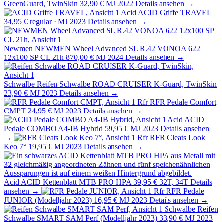
GreenGuard, TwinSkin
32,90 €
MJ 2022
Details ansehen →
Acid
ACID Griffe TRAVEL
34,95 €
regular · MJ 2023
Details ansehen →
Newmen
NEWMEN Wheel Advanced SL R.42 VONOA 622
12x100 SP CL 21h
870,00 €
MJ 2024
Details ansehen →
Schwalbe
Reifen Schwalbe ROAD CRUISER K-Guard, TwinSkin
23,90 €
MJ 2023
Details ansehen →
Rfr
RFR Pedale Comfort
CMPT
24,95 €
MJ 2023
Details ansehen →
Acid
ACID
Pedale COMBO A4-IB Hybrid
59,95 €
MJ 2023
Details ansehen
→
Rfr
RFR Cleats Look
Keo 7°
19,95 €
MJ 2023
Details ansehen →
Acid
ACID Kettenblatt MTB PRO HPA
39,95 €
32T, 34T
Details
ansehen →
Rfr
RFR Pedale
JUNIOR (Modelljahr 2023)
16,95 €
MJ 2023
Details ansehen →
Schwalbe
Reifen
Schwalbe SMART SAM Perf (Modelljahr 2023)
33,90 €
MJ 2023