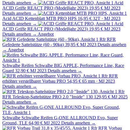
Details ansehen →
Acid
ACID Griffe REACT PRO (Modelljahr 2023)
19,95 €
MJ 2023
Details ansehen →
Acid
ACID Kettenblatt MTB PRO HPS
16,95 €
32T · MJ 2023
Details ansehen →
Acid
ACID Griffe REACT PRO (Modelljahr 2023)
19,95 €
MJ 2023
Details ansehen →
Angebot
Rfr
RFR
Gefederte Sattelstütze (60 - 90kg)
39,95 €
MJ 2023
Details ansehen
→
Angebot
Schwalbe
Reifen Schwalbe BIG APPLE, Performance Line, Race
Guard
32,90 €
MJ 2023
Details ansehen →
Rfr
RFR
erhöhter verstellbarer Vorbau PRO
54,95 €
65 mm · MJ 2023
Details ansehen →
Rfr
RFR Teleskop-Sattelstütze PRO 2.0 "Inside" 130
129,95 €
MJ 2025
Details ansehen →
Schwalbe
Schwalbe Reifen G-ONE ALLROUND Evo, Super
Ground, TLE
64,90 €
MJ 2022
Details ansehen →
Rfr
RFR Vorbau