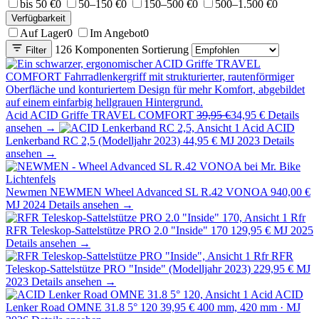
bis 50 €
0
50–150 €
0
150–500 €
0
500–1.500 €
0
Verfügbarkeit
Auf Lager
0
Im Angebot
0
126 Komponenten
Sortierung
Filter
Acid
ACID Griffe TRAVEL COMFORT
39,95 €
34,95 €
Details
ansehen →
Acid
ACID
Lenkerband RC 2,5 (Modelljahr 2023)
44,95 €
MJ 2023
Details
ansehen →
Newmen
NEWMEN Wheel Advanced SL R.42 VONOA
940,00 €
MJ 2024
Details ansehen →
Rfr
RFR Teleskop-Sattelstütze PRO 2.0 "Inside" 170
129,95 €
MJ 2025
Details ansehen →
Rfr
RFR
Teleskop-Sattelstütze PRO "Inside" (Modelljahr 2023)
229,95 €
MJ
2023
Details ansehen →
Acid
ACID
Lenker Road OMNE 31.8 5° 120
39,95 €
400 mm, 420 mm · MJ