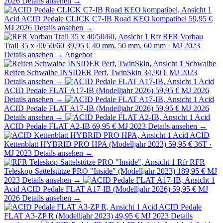
2026
Details ansehen →
Acid
ACID Pedale CLICK C7-IB Road KEO kompatibel
59,95 €
MJ 2026
Details ansehen →
Rfr
RFR Vorbau
Trail 35 x 40/50/60
39,95 €
40 mm, 50 mm, 60 mm · MJ 2023
Details ansehen →
Angebot
Schwalbe
Reifen Schwalbe INSIDER Perf, TwinSkin
34,90 €
MJ 2023
Details ansehen →
Acid
ACID Pedale FLAT A17-IB (Modelljahr 2026)
59,95 €
MJ 2026
Details ansehen →
Acid
ACID Pedale FLAT A17-IB (Modelljahr 2026)
59,95 €
MJ 2026
Details ansehen →
Acid
ACID Pedale FLAT A2-IB
69,95 €
MJ 2023
Details ansehen →
Acid
ACID
Kettenblatt HYBRID PRO HPA (Modelljahr 2023)
59,95 €
36T ·
MJ 2023
Details ansehen →
Rfr
RFR
Teleskop-Sattelstütze PRO "Inside" (Modelljahr 2023)
189,95 €
MJ
2023
Details ansehen →
Acid
ACID Pedale FLAT A17-IB (Modelljahr 2026)
59,95 €
MJ
2026
Details ansehen →
Acid
ACID Pedale
FLAT A3-ZP R (Modelljahr 2023)
49,95 €
MJ 2023
Details