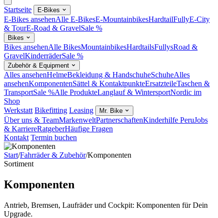
Startseite
E-Bikes
E-Bikes ansehen
Alle E-Bikes
E-Mountainbikes
Hardtail
Fully
E-City
& Tour
E-Road & Gravel
Sale %
Bikes
Bikes ansehen
Alle Bikes
Mountainbikes
Hardtails
Fullys
Road &
Gravel
Kinderräder
Sale %
Zubehör & Equipment
Alles ansehen
Helme
Bekleidung & Handschuhe
Schuhe
Alles
ansehen
Komponenten
Sättel & Kontaktpunkte
Ersatzteile
Taschen &
Transport
Sale %
Alle Produkte
Langlauf & Wintersport
Nordic im
Shop
Werkstatt
Bikefitting
Leasing
Mr. Bike
Über uns & Team
Markenwelt
Partnerschaften
Kinderhilfe Peru
Jobs
& Karriere
Ratgeber
Häufige Fragen
Kontakt
Termin buchen
Start
/
Fahrräder & Zubehör
/
Komponenten
Sortiment
Komponenten
Antrieb, Bremsen, Laufräder und Cockpit: Komponenten für Dein
Upgrade.