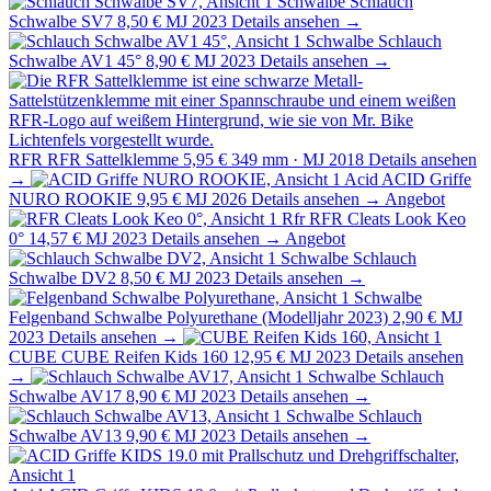
Schwalbe
Schlauch
Schwalbe SV7
8,50 €
MJ 2023
Details ansehen →
Schwalbe
Schlauch
Schwalbe AV1 45°
8,90 €
MJ 2023
Details ansehen →
RFR
RFR Sattelklemme
5,95 €
349 mm · MJ 2018
Details ansehen
→
Acid
ACID Griffe
NURO ROOKIE
9,95 €
MJ 2026
Details ansehen →
Angebot
Rfr
RFR Cleats Look Keo
0°
14,57 €
MJ 2023
Details ansehen →
Angebot
Schwalbe
Schlauch
Schwalbe DV2
8,50 €
MJ 2023
Details ansehen →
Schwalbe
Felgenband Schwalbe Polyurethane (Modelljahr 2023)
2,90 €
MJ
2023
Details ansehen →
CUBE
CUBE Reifen Kids 160
12,95 €
MJ 2023
Details ansehen
→
Schwalbe
Schlauch
Schwalbe AV17
8,90 €
MJ 2023
Details ansehen →
Schwalbe
Schlauch
Schwalbe AV13
9,90 €
MJ 2023
Details ansehen →