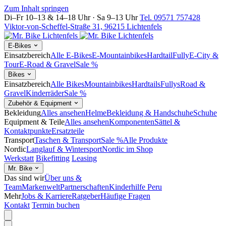
Zum Inhalt springen
Di–Fr 10–13 & 14–18 Uhr · Sa 9–13 Uhr
Tel. 09571 757428
Viktor-von-Scheffel-Straße 31, 96215 Lichtenfels
E-Bikes
Einsatzbereich
Alle E-Bikes
E-Mountainbikes
Hardtail
Fully
E-City &
Tour
E-Road & Gravel
Sale %
Bikes
Einsatzbereich
Alle Bikes
Mountainbikes
Hardtails
Fullys
Road &
Gravel
Kinderräder
Sale %
Zubehör & Equipment
Bekleidung
Alles ansehen
Helme
Bekleidung & Handschuhe
Schuhe
Equipment & Teile
Alles ansehen
Komponenten
Sättel &
Kontaktpunkte
Ersatzteile
Transport
Taschen & Transport
Sale %
Alle Produkte
Nordic
Langlauf & Wintersport
Nordic im Shop
Werkstatt
Bikefitting
Leasing
Mr. Bike
Das sind wir
Über uns &
Team
Markenwelt
Partnerschaften
Kinderhilfe Peru
Mehr
Jobs & Karriere
Ratgeber
Häufige Fragen
Kontakt
Termin buchen