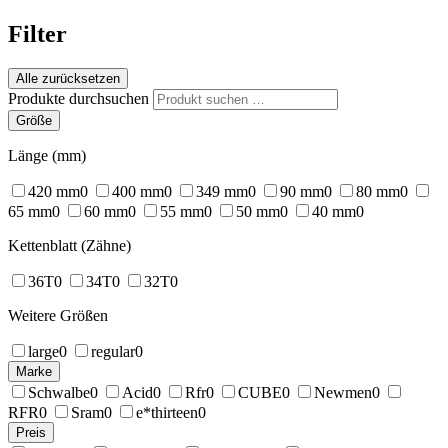
Filter
Alle zurücksetzen
Produkte durchsuchen
Größe
Länge (mm)
420 mm
0
400 mm
0
349 mm
0
90 mm
0
80 mm
0
65 mm
0
60 mm
0
55 mm
0
50 mm
0
40 mm
0
Kettenblatt (Zähne)
36T
0
34T
0
32T
0
Weitere Größen
large
0
regular
0
Marke
Schwalbe
0
Acid
0
Rfr
0
CUBE
0
Newmen
0
RFR
0
Sram
0
e*thirteen
0
Preis