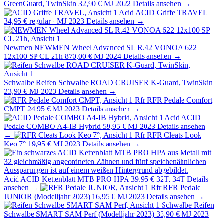
GreenGuard, TwinSkin
32,90 €
MJ 2022
Details ansehen →
Acid
ACID Griffe TRAVEL
34,95 €
regular · MJ 2023
Details ansehen →
Newmen
NEWMEN Wheel Advanced SL R.42 VONOA 622
12x100 SP CL 21h
870,00 €
MJ 2024
Details ansehen →
Schwalbe
Reifen Schwalbe ROAD CRUISER K-Guard, TwinSkin
23,90 €
MJ 2023
Details ansehen →
Rfr
RFR Pedale Comfort
CMPT
24,95 €
MJ 2023
Details ansehen →
Acid
ACID
Pedale COMBO A4-IB Hybrid
59,95 €
MJ 2023
Details ansehen
→
Rfr
RFR Cleats Look
Keo 7°
19,95 €
MJ 2023
Details ansehen →
Acid
ACID Kettenblatt MTB PRO HPA
39,95 €
32T, 34T
Details
ansehen →
Rfr
RFR Pedale
JUNIOR (Modelljahr 2023)
16,95 €
MJ 2023
Details ansehen →
Schwalbe
Reifen
Schwalbe SMART SAM Perf (Modelljahr 2023)
33,90 €
MJ 2023