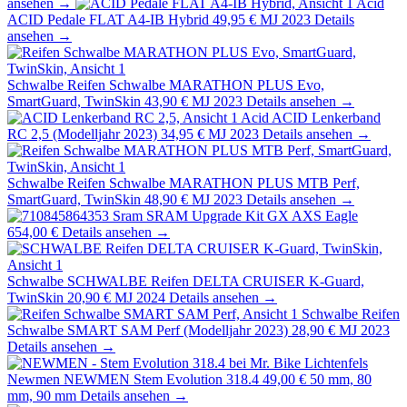
ansehen →
Acid
ACID Pedale FLAT A4-IB Hybrid
49,95 €
MJ 2023
Details
ansehen →
Schwalbe
Reifen Schwalbe MARATHON PLUS Evo,
SmartGuard, TwinSkin
43,90 €
MJ 2023
Details ansehen →
Acid
ACID Lenkerband
RC 2,5 (Modelljahr 2023)
34,95 €
MJ 2023
Details ansehen →
Schwalbe
Reifen Schwalbe MARATHON PLUS MTB Perf,
SmartGuard, TwinSkin
48,90 €
MJ 2023
Details ansehen →
Sram
SRAM Upgrade Kit GX AXS Eagle
654,00 €
Details ansehen →
Schwalbe
SCHWALBE Reifen DELTA CRUISER K-Guard,
TwinSkin
20,90 €
MJ 2024
Details ansehen →
Schwalbe
Reifen
Schwalbe SMART SAM Perf (Modelljahr 2023)
28,90 €
MJ 2023
Details ansehen →
Newmen
NEWMEN Stem Evolution 318.4
49,00 €
50 mm, 80
mm, 90 mm
Details ansehen →