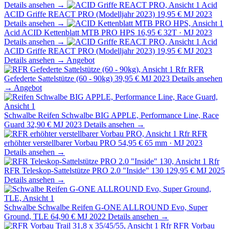
Details ansehen →
Acid
ACID Griffe REACT PRO (Modelljahr 2023)
19,95 €
MJ 2023
Details ansehen →
Acid
ACID Kettenblatt MTB PRO HPS
16,95 €
32T · MJ 2023
Details ansehen →
Acid
ACID Griffe REACT PRO (Modelljahr 2023)
19,95 €
MJ 2023
Details ansehen →
Angebot
Rfr
RFR
Gefederte Sattelstütze (60 - 90kg)
39,95 €
MJ 2023
Details ansehen
→
Angebot
Schwalbe
Reifen Schwalbe BIG APPLE, Performance Line, Race
Guard
32,90 €
MJ 2023
Details ansehen →
Rfr
RFR
erhöhter verstellbarer Vorbau PRO
54,95 €
65 mm · MJ 2023
Details ansehen →
Rfr
RFR Teleskop-Sattelstütze PRO 2.0 "Inside" 130
129,95 €
MJ 2025
Details ansehen →
Schwalbe
Schwalbe Reifen G-ONE ALLROUND Evo, Super
Ground, TLE
64,90 €
MJ 2022
Details ansehen →
Rfr
RFR Vorbau