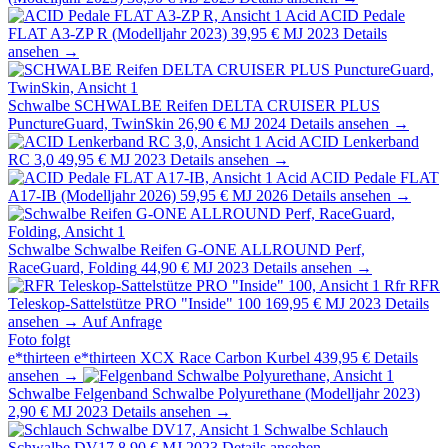
Acid
ACID Pedale
FLAT A3-ZP R (Modelljahr 2023)
39,95 €
MJ 2023
Details
ansehen →
Schwalbe
SCHWALBE Reifen DELTA CRUISER PLUS
PunctureGuard, TwinSkin
26,90 €
MJ 2024
Details ansehen →
Acid
ACID Lenkerband
RC 3,0
49,95 €
MJ 2023
Details ansehen →
Acid
ACID Pedale FLAT
A17-IB (Modelljahr 2026)
59,95 €
MJ 2026
Details ansehen →
Schwalbe
Schwalbe Reifen G-ONE ALLROUND Perf,
RaceGuard, Folding
44,90 €
MJ 2023
Details ansehen →
Rfr
RFR
Teleskop-Sattelstütze PRO "Inside" 100
169,95 €
MJ 2023
Details
ansehen →
Auf Anfrage
Foto folgt
e*thirteen
e*thirteen XCX Race Carbon Kurbel
439,95 €
Details
ansehen →
Schwalbe
Felgenband Schwalbe Polyurethane (Modelljahr 2023)
2,90 €
MJ 2023
Details ansehen →
Schwalbe
Schlauch
Schwalbe DV17
8,90 €
MJ 2023
Details ansehen →