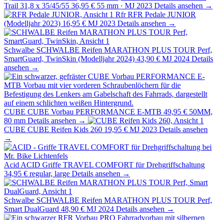
Trail 31,8 x 35/45/55
36,95 €
55 mm · MJ 2023
Details ansehen →
Rfr
RFR Pedale JUNIOR
(Modelljahr 2023)
16,95 €
MJ 2023
Details ansehen →
Schwalbe
SCHWALBE Reifen MARATHON PLUS TOUR Perf,
SmartGuard, TwinSkin (Modelljahr 2024)
43,90 €
MJ 2024
Details
ansehen →
CUBE
CUBE Vorbau PERFORMANCE E-MTB
49,95 €
50MM,
80 mm
Details ansehen →
CUBE
CUBE Reifen Kids 260
19,95 €
MJ 2023
Details ansehen
→
Acid
ACID Griffe TRAVEL COMFORT für Drehgriffschaltung
34,95 €
regular, large
Details ansehen →
Schwalbe
SCHWALBE Reifen MARATHON PLUS TOUR Perf,
Smart DualGuard
48,90 €
MJ 2024
Details ansehen →