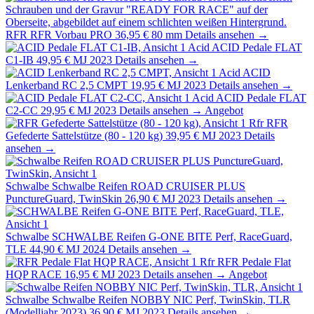
RFR
RFR Vorbau PRO
36,95 €
80 mm
Details ansehen →
Acid
ACID Pedale FLAT
C1-IB
49,95 €
MJ 2023
Details ansehen →
Acid
ACID
Lenkerband RC 2,5 CMPT
19,95 €
MJ 2023
Details ansehen →
Acid
ACID Pedale FLAT
C2-CC
29,95 €
MJ 2023
Details ansehen →
Angebot
Rfr
RFR
Gefederte Sattelstütze (80 - 120 kg)
39,95 €
MJ 2023
Details
ansehen →
Schwalbe
Schwalbe Reifen ROAD CRUISER PLUS
PunctureGuard, TwinSkin
26,90 €
MJ 2023
Details ansehen →
Schwalbe
SCHWALBE Reifen G-ONE BITE Perf, RaceGuard,
TLE
44,90 €
MJ 2024
Details ansehen →
Rfr
RFR Pedale Flat
HQP RACE
16,95 €
MJ 2023
Details ansehen →
Angebot
Schwalbe
Schwalbe Reifen NOBBY NIC Perf, TwinSkin, TLR
(Modelljahr 2023)
36,90 €
MJ 2023
Details ansehen →