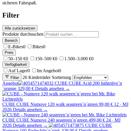
sicheren Fahrspaß.
Filter
Alle zurücksetzen
Produkte durchsuchen
Bereich
E-Bikes
0
Bikes
0
Preis
50–150 €
0
150–500 €
0
1.500–3.000 €
0
Verfügbarkeit
Auf Lager
0
Im Angebot
0
26 Kinderräder
Sortierung
Filter
Angebot
CUBE
CUBE Acid 200 lightolive´n
´orange
329,00 €
Details ansehen →
CUBE
CUBE Numove 120 walk seagreen´n´green
99,00 €
12 · MJ
2026
Details ansehen →
CUBE
CUBE Numove 240 seagreen´n´green
499,00 €
24 · MJ
2026
Details ansehen →
CUBE
CUBE
Numove 160 flashwhite´n´pink
429,00 €
Details ansehen →