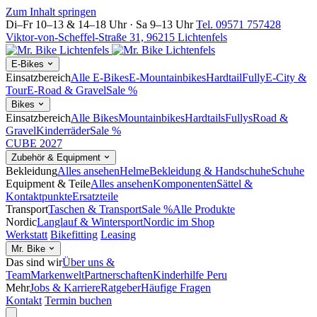
Zum Inhalt springen
Di–Fr 10–13 & 14–18 Uhr · Sa 9–13 Uhr
Tel. 09571 757428
Viktor-von-Scheffel-Straße 31, 96215 Lichtenfels
E-Bikes
Einsatzbereich
Alle E-Bikes
E-Mountainbikes
Hardtail
Fully
E-City &
Tour
E-Road & Gravel
Sale %
Bikes
Einsatzbereich
Alle Bikes
Mountainbikes
Hardtails
Fullys
Road &
Gravel
Kinderräder
Sale %
CUBE 2027
Zubehör & Equipment
Bekleidung
Alles ansehen
Helme
Bekleidung & Handschuhe
Schuhe
Equipment & Teile
Alles ansehen
Komponenten
Sättel &
Kontaktpunkte
Ersatzteile
Transport
Taschen & Transport
Sale %
Alle Produkte
Nordic
Langlauf & Wintersport
Nordic im Shop
Werkstatt
Bikefitting
Leasing
Mr. Bike
Das sind wir
Über uns &
Team
Markenwelt
Partnerschaften
Kinderhilfe Peru
Mehr
Jobs & Karriere
Ratgeber
Häufige Fragen
Kontakt
Termin buchen