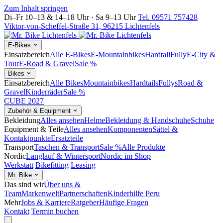
Zum Inhalt springen
Di–Fr 10–13 & 14–18 Uhr · Sa 9–13 Uhr
Tel. 09571 757428
Viktor-von-Scheffel-Straße 31, 96215 Lichtenfels
E-Bikes
Einsatzbereich
Alle E-Bikes
E-Mountainbikes
Hardtail
Fully
E-City &
Tour
E-Road & Gravel
Sale %
Bikes
Einsatzbereich
Alle Bikes
Mountainbikes
Hardtails
Fullys
Road &
Gravel
Kinderräder
Sale %
CUBE 2027
Zubehör & Equipment
Bekleidung
Alles ansehen
Helme
Bekleidung & Handschuhe
Schuhe
Equipment & Teile
Alles ansehen
Komponenten
Sättel &
Kontaktpunkte
Ersatzteile
Transport
Taschen & Transport
Sale %
Alle Produkte
Nordic
Langlauf & Wintersport
Nordic im Shop
Werkstatt
Bikefitting
Leasing
Mr. Bike
Das sind wir
Über uns &
Team
Markenwelt
Partnerschaften
Kinderhilfe Peru
Mehr
Jobs & Karriere
Ratgeber
Häufige Fragen
Kontakt
Termin buchen