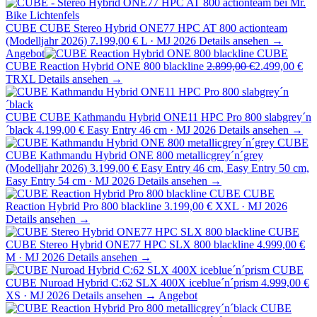
CUBE
CUBE Stereo Hybrid ONE77 HPC AT 800 actionteam
(Modelljahr 2026)
7.199,00 €
L · MJ 2026
Details ansehen →
Angebot
CUBE
CUBE Reaction Hybrid ONE 800 blackline
2.899,00 €
2.499,00 €
TRXL
Details ansehen →
CUBE
CUBE Kathmandu Hybrid ONE11 HPC Pro 800 slabgrey´n
´black
4.199,00 €
Easy Entry 46 cm · MJ 2026
Details ansehen →
CUBE
CUBE Kathmandu Hybrid ONE 800 metallicgrey´n´grey
(Modelljahr 2026)
3.199,00 €
Easy Entry 46 cm, Easy Entry 50 cm,
Easy Entry 54 cm · MJ 2026
Details ansehen →
CUBE
CUBE
Reaction Hybrid Pro 800 blackline
3.199,00 €
XXL · MJ 2026
Details ansehen →
CUBE
CUBE Stereo Hybrid ONE77 HPC SLX 800 blackline
4.999,00 €
M · MJ 2026
Details ansehen →
CUBE
CUBE Nuroad Hybrid C:62 SLX 400X iceblue´n´prism
4.999,00 €
XS · MJ 2026
Details ansehen →
Angebot
CUBE