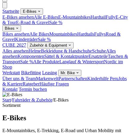
Startseite
E-Bikes
E-Bikes ansehen
Alle E-Bikes
E-Mountainbikes
Hardtail
Fully
E-City
& Tour
E-Road & Gravel
Sale %
Bikes
Bikes ansehen
Alle Bikes
Mountainbikes
Hardtails
Fullys
Road &
Gravel
Kinderräder
Sale %
CUBE 2027
Zubehör & Equipment
Alles ansehen
Helme
Bekleidung & Handschuhe
Schuhe
Alles
ansehen
Komponenten
Sättel & Kontaktpunkte
Ersatzteile
Taschen &
Transport
Sale %
Alle Produkte
Langlauf & Wintersport
Nordic im
Shop
Werkstatt
Bikefitting
Leasing
Mr. Bike
Über uns & Team
Markenwelt
Partnerschaften
Kinderhilfe Peru
Jobs
& Karriere
Ratgeber
Häufige Fragen
Kontakt
Termin buchen
Start
/
Fahrräder & Zubehör
/
E-Bikes
Sortiment
E-Bikes
E-Mountainbikes, E-Trekking, E-Road und Urban Mobility mit