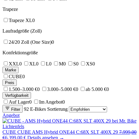
Trapeze
Trapeze XL
0
Laufradgröße (Zoll)
24/20 Zoll (One Size)
0
Konfektionsgröße
XXL
0
XL
0
L
0
M
0
S
0
XS
0
Marke
CUBE
0
Preis
1.500–3.000 €
0
3.000–5.000 €
0
ab 5.000 €
0
Verfügbarkeit
Auf Lager
0
Im Angebot
0
92 E-Bikes
Sortierung
Filter
Angebot
CUBE
CUBE AMS Hybrid ONE44 C:68X SLT 400X 29
7.999,00
€
6.399,00 €
Details ansehen →