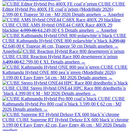
CUBE
CUBE
Editor Hybrid Pro 400X FE coal´n´prism (Modelljahr 2026)
2.599,00 €
Trapeze 50 cm · MJ 2026
Details ansehen →
Angebot
CUBE
CUBE AMS Hybrid ONE44 C:68X Race 400X 29
blackline
4.999,00 €
4.249,00 €
S
Details ansehen →
Angebot
CUBE
CUBE Kathmandu Hybrid ONE 800 polarwhite´n´black
3.299,00
€
2.640,00 €
Trapeze 46 cm, Trapeze 50 cm
Details ansehen →
Angebot
CUBE
CUBE Reaction Hybrid Race 800 desertgreen´n´prism
3.499,00 €
2.799,00 €
XL
Details ansehen →
CUBE
CUBE
Kathmandu Hybrid ONE 800 pea´n´green (Modelljahr 2026)
3.199,00 €
Easy Entry 54 cm · MJ 2026
Details ansehen →
CUBE
CUBE Stereo Hybrid ONE44 HPC Race 800 driedherbs´n
´black
4.399,00 €
M · MJ 2026
Details ansehen →
CUBE
CUBE
Kathmandu Hybrid Pro 800 coal´n´black
3.599,00 €
62 cm · MJ
2026
Details ansehen →
CUBE
CUBE Supreme RT Hybrid Deluxe EX 600 black´n´chrome
3.199,00 €
Easy Entry 42 cm, Easy Entry 46 cm · MJ 2026
Details
ansehen →