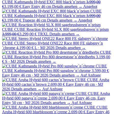
CUBE Kathmandu Hybrid EXC 800 black´n´prism
3.999,00
€
3.199,00 €
Easy Entry 46 cm
Details ansehen →
Angebot
CUBE
CUBE Kathmandu Hybrid EXC 800 black´n´prism
3.999,00
€
3.199,00 €
Trapeze 46 cm
Details ansehen →
Angebot
CUBE
CUBE Reaction Hybrid SLX 800 sagebrushgreen´n´prism
3.999,00 €
3.299,00 €
TRXL
Details ansehen →
CUBE
CUBE Stereo Hybrid ONE22 Race 800 FE slabgrey´n
´chrome
4.199,00 €
L · MJ 2026
Details ansehen →
CUBE
CUBE Reaction Hybrid Pro 800 desertstone´n´driedherbs
3.199,00
€
S · MJ 2026
Details ansehen →
CUBE
CUBE Kathmandu Hybrid Pro 800 sunglow´n´chrome
3.599,00 €
Easy Entry 46 cm · MJ 2026
Details ansehen →
Auf Anfrage
CUBE
CUBE Aruba
Hybrid 600 cactus´n´brown
2.699,00 €
Easy Entry 46 cm · MJ
2026
Details ansehen →
Auf Anfrage
CUBE
CUBE Aruba
Hybrid 600 papaya´n´creme
2.699,00 €
Easy Entry 46 cm, Easy
Entry 50 cm · MJ 2026
Details ansehen →
Auf Anfrage
CUBE
CUBE
Aruba Hybrid 600 blueblossom´n´creme
2.699,00 €
Easy Entry 46