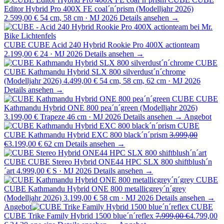
Editor Hybrid Pro 400X FE coal´n´prism (Modelljahr 2026)
2.599,00 €
54 cm, 58 cm · MJ 2026
Details ansehen →
CUBE
CUBE Acid 240 Hybrid Rookie Pro 400X actionteam
2.199,00 €
24 · MJ 2026
Details ansehen →
CUBE
CUBE Kathmandu Hybrid SLX 800 silverdust´n´chrome
(Modelljahr 2026)
4.499,00 €
54 cm, 58 cm, 62 cm · MJ 2026
Details ansehen →
CUBE
CUBE
Kathmandu Hybrid ONE 800 pea´n´green (Modelljahr 2026)
3.199,00 €
Trapeze 46 cm · MJ 2026
Details ansehen →
Angebot
CUBE
CUBE Kathmandu Hybrid EXC 800 black´n´prism
3.999,00
€
3.199,00 €
62 cm
Details ansehen →
CUBE
CUBE Stereo Hybrid ONE44 HPC SLX 800 shiftblush´n
´art
4.999,00 €
S · MJ 2026
Details ansehen →
CUBE
CUBE Kathmandu Hybrid ONE 800 metallicgrey´n´grey
(Modelljahr 2026)
3.199,00 €
58 cm · MJ 2026
Details ansehen →
Angebot
CUBE
CUBE Trike Family Hybrid 1500 blue´n´reflex
7.999,00 €
4.799,00