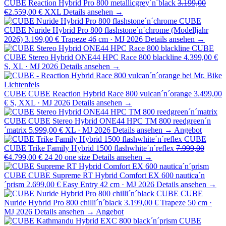
CUBE Reaction Hybrid Pro 800 metallicgrey´n´black
3.199,00
€
2.559,00 €
XXL
Details ansehen →
CUBE
CUBE Nuride Hybrid Pro 800 flashstone´n´chrome (Modelljahr
2026)
3.199,00 €
Trapeze 46 cm · MJ 2026
Details ansehen →
CUBE
CUBE Stereo Hybrid ONE44 HPC Race 800 blackline
4.399,00 €
S, XL · MJ 2026
Details ansehen →
CUBE
CUBE Reaction Hybrid Race 800 vulcan´n´orange
3.499,00
€
S, XXL · MJ 2026
Details ansehen →
CUBE
CUBE Stereo Hybrid ONE44 HPC TM 800 reedgreen´n
´matrix
5.999,00 €
XL · MJ 2026
Details ansehen →
Angebot
CUBE
CUBE Trike Family Hybrid 1500 flashwhite´n´reflex
7.999,00
€
4.799,00 €
24 20 one size
Details ansehen →
CUBE
CUBE Supreme RT Hybrid Comfort EX 600 nautica´n
´prism
2.699,00 €
Easy Entry 42 cm · MJ 2026
Details ansehen →
CUBE
CUBE
Nuride Hybrid Pro 800 chilli´n´black
3.199,00 €
Trapeze 50 cm ·
MJ 2026
Details ansehen →
Angebot
CUBE