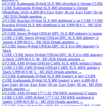
CUBE
CUBE Kathmandu Hybrid SLX 800 silverdust´n´chrome
(Modelljahr 2026)
4.499,00 €
Easy Entry 46 cm, Easy Entry 50 cm
· MJ 2026
Details ansehen →
CUBE
CUBE
Reaction Hybrid SLX 800 shiftblush´n´art
3.999,00 €
L · MJ 2026
Details ansehen →
CUBE
CUBE Stereo Hybrid ONE44 HPC SLX 800 slabgrey´n
´orange
4.999,00 €
L · MJ 2026
Details ansehen →
CUBE
CUBE Stereo Hybrid ONE44 HPC SLX Evo 800 slategrey
´n´black
5.699,00 €
S, M · MJ 2026
Details ansehen →
CUBE
CUBE AMS Hybrid ONE44 C:68X SLX 400X nebula´n
´black
5.999,00 €
M, L · MJ 2026
Details ansehen →
CUBE
CUBE Kathmandu Hybrid SLX 800 foggrey´n´grey
4.499,00 €
Easy Entry 46 cm, Easy Entry 50 cm, Easy Entry 58 cm · MJ 2026
Details ansehen →
CUBE
CUBE AMS Hybrid 177 C:62 TM 600X reedgreen´n
´matrix
5.999,00 €
M, L · MJ 2026
Details ansehen →
CUBE
CUBE