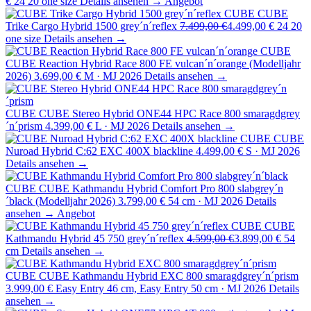
€
24 20 one size
Details ansehen →
Angebot
CUBE
CUBE
Trike Cargo Hybrid 1500 grey´n´reflex
7.499,00 €
4.499,00 €
24 20
one size
Details ansehen →
CUBE
CUBE Reaction Hybrid Race 800 FE vulcan´n´orange (Modelljahr
2026)
3.699,00 €
M · MJ 2026
Details ansehen →
CUBE
CUBE Stereo Hybrid ONE44 HPC Race 800 smaragdgrey
´n´prism
4.399,00 €
L · MJ 2026
Details ansehen →
CUBE
CUBE
Nuroad Hybrid C:62 EXC 400X blackline
4.499,00 €
S · MJ 2026
Details ansehen →
CUBE
CUBE Kathmandu Hybrid Comfort Pro 800 slabgrey´n
´black (Modelljahr 2026)
3.799,00 €
54 cm · MJ 2026
Details
ansehen →
Angebot
CUBE
CUBE
Kathmandu Hybrid 45 750 grey´n´reflex
4.599,00 €
3.899,00 €
54
cm
Details ansehen →
CUBE
CUBE Kathmandu Hybrid EXC 800 smaragdgrey´n´prism
3.999,00 €
Easy Entry 46 cm, Easy Entry 50 cm · MJ 2026
Details
ansehen →