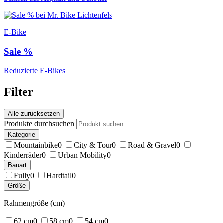
E-Bike
Sale %
Reduzierte E-Bikes
Filter
Alle zurücksetzen
Produkte durchsuchen
Kategorie
Mountainbike
0
City & Tour
0
Road & Gravel
0
Kinderräder
0
Urban Mobility
0
Bauart
Fully
0
Hardtail
0
Größe
Rahmengröße (cm)
62 cm
0
58 cm
0
54 cm
0