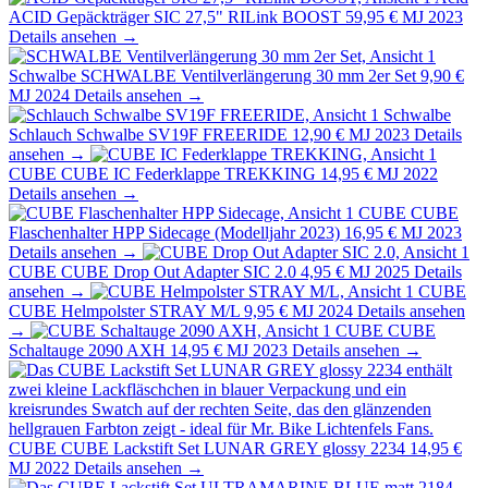
ACID Gepäckträger SIC 27,5" RILink BOOST
59,95 €
MJ 2023
Details ansehen →
Schwalbe
SCHWALBE Ventilverlängerung 30 mm 2er Set
9,90 €
MJ 2024
Details ansehen →
Schwalbe
Schlauch Schwalbe SV19F FREERIDE
12,90 €
MJ 2023
Details
ansehen →
CUBE
CUBE IC Federklappe TREKKING
14,95 €
MJ 2022
Details ansehen →
CUBE
CUBE
Flaschenhalter HPP Sidecage (Modelljahr 2023)
16,95 €
MJ 2023
Details ansehen →
CUBE
CUBE Drop Out Adapter SIC 2.0
4,95 €
MJ 2025
Details
ansehen →
CUBE
CUBE Helmpolster STRAY M/L
9,95 €
MJ 2024
Details ansehen
→
CUBE
CUBE
Schaltauge 2090 AXH
14,95 €
MJ 2023
Details ansehen →
CUBE
CUBE Lackstift Set LUNAR GREY glossy 2234
14,95 €
MJ 2022
Details ansehen →