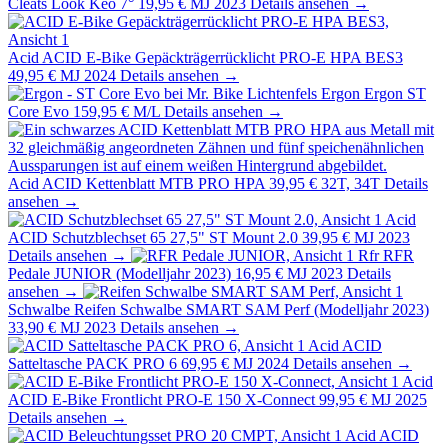
Cleats Look Keo 7°
19,95 €
MJ 2023
Details ansehen →
Acid
ACID E-Bike Gepäckträgerrücklicht PRO-E HPA BES3
49,95 €
MJ 2024
Details ansehen →
Ergon
Ergon ST
Core Evo
159,95 €
M/L
Details ansehen →
Acid
ACID Kettenblatt MTB PRO HPA
39,95 €
32T, 34T
Details
ansehen →
Acid
ACID Schutzblechset 65 27,5" ST Mount 2.0
39,95 €
MJ 2023
Details ansehen →
Rfr
RFR
Pedale JUNIOR (Modelljahr 2023)
16,95 €
MJ 2023
Details
ansehen →
Schwalbe
Reifen Schwalbe SMART SAM Perf (Modelljahr 2023)
33,90 €
MJ 2023
Details ansehen →
Acid
ACID
Satteltasche PACK PRO 6
69,95 €
MJ 2024
Details ansehen →
Acid
ACID E-Bike Frontlicht PRO-E 150 X-Connect
99,95 €
MJ 2025
Details ansehen →
Acid
ACID