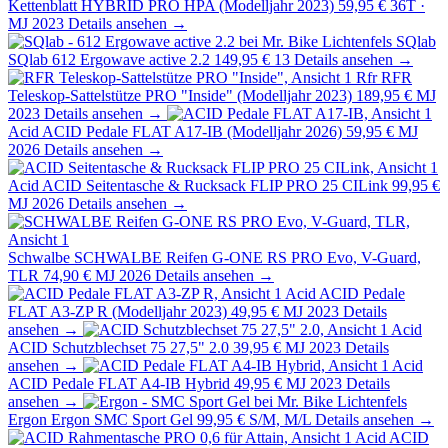
Kettenblatt HYBRID PRO HPA (Modelljahr 2023)
59,95 €
36T ·
MJ 2023
Details ansehen →
SQlab
SQlab 612 Ergowave active 2.2
149,95 €
13
Details ansehen →
Rfr
RFR
Teleskop-Sattelstütze PRO "Inside" (Modelljahr 2023)
189,95 €
MJ
2023
Details ansehen →
Acid
ACID Pedale FLAT A17-IB (Modelljahr 2026)
59,95 €
MJ
2026
Details ansehen →
Acid
ACID Seitentasche & Rucksack FLIP PRO 25 CILink
99,95 €
MJ 2026
Details ansehen →
Schwalbe
SCHWALBE Reifen G-ONE RS PRO Evo, V-Guard,
TLR
74,90 €
MJ 2026
Details ansehen →
Acid
ACID Pedale
FLAT A3-ZP R (Modelljahr 2023)
49,95 €
MJ 2023
Details
ansehen →
Acid
ACID Schutzblechset 75 27,5" 2.0
39,95 €
MJ 2023
Details
ansehen →
Acid
ACID Pedale FLAT A4-IB Hybrid
49,95 €
MJ 2023
Details
ansehen →
Ergon
Ergon SMC Sport Gel
99,95 €
S/M, M/L
Details ansehen →
Acid
ACID