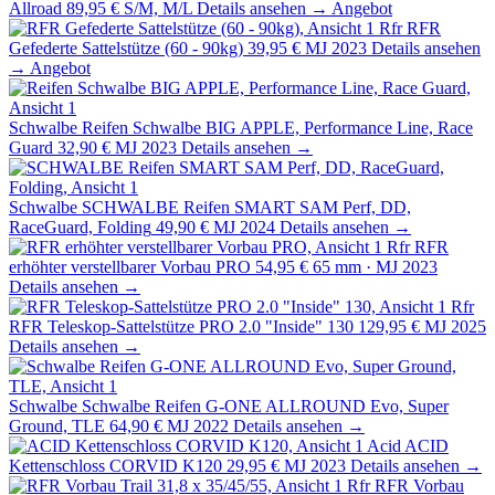
Allroad
89,95 €
S/M, M/L
Details ansehen →
Angebot
Rfr
RFR
Gefederte Sattelstütze (60 - 90kg)
39,95 €
MJ 2023
Details ansehen
→
Angebot
Schwalbe
Reifen Schwalbe BIG APPLE, Performance Line, Race
Guard
32,90 €
MJ 2023
Details ansehen →
Schwalbe
SCHWALBE Reifen SMART SAM Perf, DD,
RaceGuard, Folding
49,90 €
MJ 2024
Details ansehen →
Rfr
RFR
erhöhter verstellbarer Vorbau PRO
54,95 €
65 mm · MJ 2023
Details ansehen →
Rfr
RFR Teleskop-Sattelstütze PRO 2.0 "Inside" 130
129,95 €
MJ 2025
Details ansehen →
Schwalbe
Schwalbe Reifen G-ONE ALLROUND Evo, Super
Ground, TLE
64,90 €
MJ 2022
Details ansehen →
Acid
ACID
Kettenschloss CORVID K120
29,95 €
MJ 2023
Details ansehen →
Rfr
RFR Vorbau