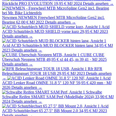
Rücklicht PRO EVOLUTION
19,95 €
MJ 2024
Details ansehen →
Newmen
NEWMEN Freewheel MTB MicroSpline Gen2 incl.
Bearing
62,00 €
MJ 2022
Details ansehen →
Acid
ACID Schutzblech MUD SHIELD vorne kurz
29,95 €
MJ 2023
Details ansehen →
Acid
ACID Schutzblech MUD BLOCKER hinten lang
34,95 €
MJ
2023
Details ansehen →
CUBE
CUBE
Überschuh Neopren MTB
49,95 €
xl 44 45, m 39 41 · MJ 2025
Details ansehen →
Rfr
RFR
Beleuchtungsset TOUR 18 USB
29,95 €
MJ 2023
Details ansehen
→
Acid
ACID Lenker Road OMNE 31.8 5° 120 NF
59,95 €
420 mm · MJ
2026
Details ansehen →
Schwalbe
Schwalbe Reifen SMART SAM Perf (Modelljahr 2024)
33,90 €
MJ
2024
Details ansehen →
Acid
ACID Schutzblechset 65 27,5" BB Mount 2.0
34,95 €
MJ 2023
Details ansehen →