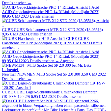
Details ansehen →
Acid
ACID Gepäckträgertasche PRO 14 RILink (Modelljahr 2023)
89,95 €
MJ 2023
Details ansehen →
CUBE
CUBE Schaltaugenset MTB X12 STD 2020 (18-05516)
9,95 €
MJ 2023
Details ansehen →
CUBE
CUBE
Flaschenhalter HPP (Modelljahr 2023)
16,95 €
MJ 2023
Details
ansehen →
Acid
ACID Gepäckträgertasche PRO 14 RILink (Modelljahr 2023)
89,95 €
MJ 2023
Details ansehen →
Angebot
Newmen
NEWMEN MTB Spoke Set SP 2.0 300
3,50 €
MJ 2022
Details ansehen →
CUBE
CUBE Lager-/Schraubensatz Umlenkhebel Dämpfer
(19_FSV-120-29)
6,95 €
MJ 2023
Details ansehen →