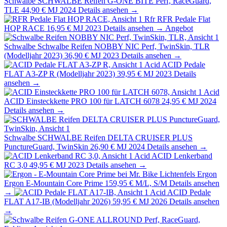
Schwalbe
SCHWALBE Reifen G-ONE BITE Perf, RaceGuard,
TLE
44,90 €
MJ 2024
Details ansehen →
Rfr
RFR Pedale Flat
HQP RACE
16,95 €
MJ 2023
Details ansehen →
Angebot
Schwalbe
Schwalbe Reifen NOBBY NIC Perf, TwinSkin, TLR
(Modelljahr 2023)
36,90 €
MJ 2023
Details ansehen →
Acid
ACID Pedale
FLAT A3-ZP R (Modelljahr 2023)
39,95 €
MJ 2023
Details
ansehen →
Acid
ACID Einsteckkette PRO 100 für LATCH 6078
24,95 €
MJ 2024
Details ansehen →
Schwalbe
SCHWALBE Reifen DELTA CRUISER PLUS
PunctureGuard, TwinSkin
26,90 €
MJ 2024
Details ansehen →
Acid
ACID Lenkerband
RC 3,0
49,95 €
MJ 2023
Details ansehen →
Ergon
Ergon E-Mountain Core Prime
159,95 €
M/L, S/M
Details ansehen
→
Acid
ACID Pedale
FLAT A17-IB (Modelljahr 2026)
59,95 €
MJ 2026
Details ansehen
→