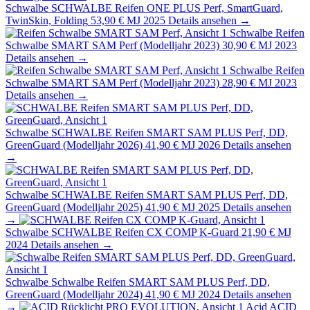
Schwalbe
SCHWALBE Reifen ONE PLUS Perf, SmartGuard,
TwinSkin, Folding
53,90 €
MJ 2025
Details ansehen →
Schwalbe
Reifen
Schwalbe SMART SAM Perf (Modelljahr 2023)
30,90 €
MJ 2023
Details ansehen →
Schwalbe
Reifen
Schwalbe SMART SAM Perf (Modelljahr 2023)
28,90 €
MJ 2023
Details ansehen →
Schwalbe
SCHWALBE Reifen SMART SAM PLUS Perf, DD,
GreenGuard (Modelljahr 2026)
41,90 €
MJ 2026
Details ansehen
→
Schwalbe
SCHWALBE Reifen SMART SAM PLUS Perf, DD,
GreenGuard (Modelljahr 2025)
41,90 €
MJ 2025
Details ansehen
→
Schwalbe
SCHWALBE Reifen CX COMP K-Guard
21,90 €
MJ
2024
Details ansehen →
Schwalbe
Schwalbe Reifen SMART SAM PLUS Perf, DD,
GreenGuard (Modelljahr 2024)
41,90 €
MJ 2024
Details ansehen
→
Acid
ACID