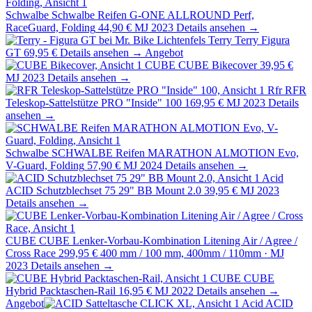
Schwalbe
Schwalbe Reifen G-ONE ALLROUND Perf,
RaceGuard, Folding
44,90 €
MJ 2023
Details ansehen →
Terry
Terry Figura
GT
69,95 €
Details ansehen →
Angebot
CUBE
CUBE Bikecover
39,95 €
MJ 2023
Details ansehen →
Rfr
RFR
Teleskop-Sattelstütze PRO "Inside" 100
169,95 €
MJ 2023
Details
ansehen →
Schwalbe
SCHWALBE Reifen MARATHON ALMOTION Evo,
V-Guard, Folding
57,90 €
MJ 2024
Details ansehen →
Acid
ACID Schutzblechset 75 29" BB Mount 2.0
39,95 €
MJ 2023
Details ansehen →
CUBE
CUBE Lenker-Vorbau-Kombination Litening Air / Agree /
Cross Race
299,95 €
400 mm / 100 mm, 400mm / 110mm · MJ
2023
Details ansehen →
CUBE
CUBE
Hybrid Packtaschen-Rail
16,95 €
MJ 2022
Details ansehen →
Angebot
Acid
ACID