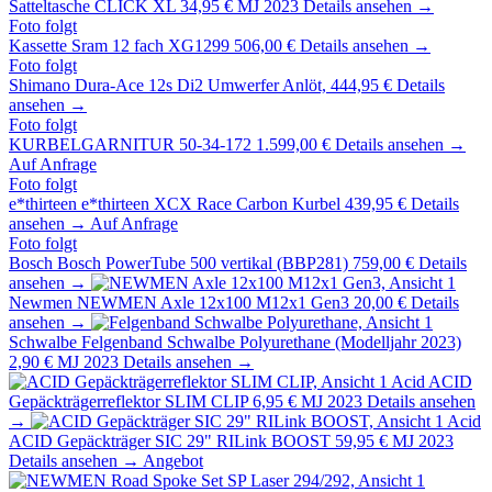
Satteltasche CLICK XL
34,95 €
MJ 2023
Details ansehen →
Foto folgt
Kassette Sram 12 fach XG1299
506,00 €
Details ansehen →
Foto folgt
Shimano
Dura-Ace 12s Di2 Umwerfer Anlöt,
444,95 €
Details
ansehen →
Foto folgt
KURBELGARNITUR 50-34-172
1.599,00 €
Details ansehen →
Auf Anfrage
Foto folgt
e*thirteen
e*thirteen XCX Race Carbon Kurbel
439,95 €
Details
ansehen →
Auf Anfrage
Foto folgt
Bosch
Bosch PowerTube 500 vertikal (BBP281)
759,00 €
Details
ansehen →
Newmen
NEWMEN Axle 12x100 M12x1 Gen3
20,00 €
Details
ansehen →
Schwalbe
Felgenband Schwalbe Polyurethane (Modelljahr 2023)
2,90 €
MJ 2023
Details ansehen →
Acid
ACID
Gepäckträgerreflektor SLIM CLIP
6,95 €
MJ 2023
Details ansehen
→
Acid
ACID Gepäckträger SIC 29" RILink BOOST
59,95 €
MJ 2023
Details ansehen →
Angebot