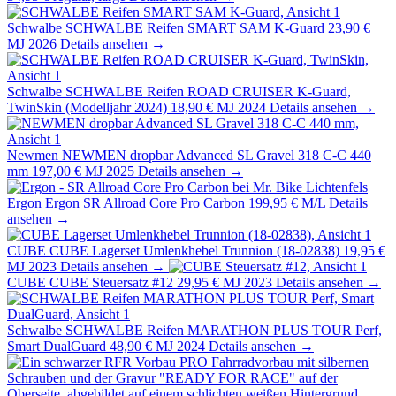
Schwalbe
SCHWALBE Reifen SMART SAM K-Guard
23,90 €
MJ 2026
Details ansehen →
Schwalbe
SCHWALBE Reifen ROAD CRUISER K-Guard,
TwinSkin (Modelljahr 2024)
18,90 €
MJ 2024
Details ansehen →
Newmen
NEWMEN dropbar Advanced SL Gravel 318 C-C 440
mm
197,00 €
MJ 2025
Details ansehen →
Ergon
Ergon SR Allroad Core Pro Carbon
199,95 €
M/L
Details
ansehen →
CUBE
CUBE Lagerset Umlenkhebel Trunnion (18-02838)
19,95 €
MJ 2023
Details ansehen →
CUBE
CUBE Steuersatz #12
29,95 €
MJ 2023
Details ansehen →
Schwalbe
SCHWALBE Reifen MARATHON PLUS TOUR Perf,
Smart DualGuard
48,90 €
MJ 2024
Details ansehen →