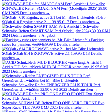
Schwalbe
SCHWALBE Reifen SMART SAM Perf (Modelljahr 2025)
28,90
€
MJ 2025
Details ansehen →
SQlab
SQlab 610 Ergolux active 2.1
139,95 €
17
Details ansehen →
Schwalbe
Schwalbe Reifen SMART SAM Perf (Modelljahr 2024)
30,90 €
MJ
2024
Details ansehen →
Angebot
Packing
cubes for panniers
45,00 €
39,99 €
Details ansehen →
SQlab
SQlab 614 ERGOWAVE active 2.1
159,95 €
13
Details
ansehen →
Acid
ACID Schutzblech MUD BLOCKER vorne lang
19,95 €
MJ
2023
Details ansehen →
Schwalbe
Schwalbe Reifen ENERGIZER PLUS TOUR Perf,
GreenGuard, TwinSkin
32,90 €
MJ 2022
Details ansehen →
Schwalbe
SCHWALBE Reifen PRO ONE AERO FRONT Evo,
Super Race, TLE
79,90 €
MJ 2025
Details ansehen →
Ergon
Ergon