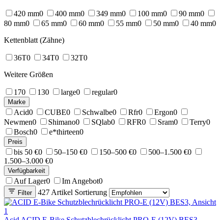
420 mm
0
400 mm
0
349 mm
0
100 mm
0
90 mm
0
80 mm
0
65 mm
0
60 mm
0
55 mm
0
50 mm
0
40 mm
0
Kettenblatt (Zähne)
36T
0
34T
0
32T
0
Weitere Größen
17
0
13
0
large
0
regular
0
Marke
Acid
0
CUBE
0
Schwalbe
0
Rfr
0
Ergon
0
Newmen
0
Shimano
0
SQlab
0
RFR
0
Sram
0
Terry
0
Bosch
0
e*thirteen
0
Preis
bis 50 €
0
50–150 €
0
150–500 €
0
500–1.500 €
0
1.500–3.000 €
0
Verfügbarkeit
Auf Lager
0
Im Angebot
0
427 Artikel
Sortierung
Filter
Acid
ACID E-Bike Schutzblechrücklicht PRO-E (12V) BES3