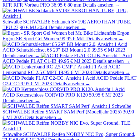
RFR
RFR Vorbau PRO
36,95 €
80 mm
Details ansehen →
Schwalbe
SCHWALBE Schlauch SV19E AEROTHAN TUBE,
TPU
27,90 €
MJ 2024
Details ansehen →
Ergon
Ergon SR Sport Gel Women
99,95 €
M/L
Details ansehen →
Acid
ACID Schutzblechset 65 29" BB Mount 2.0
39,95 €
MJ 2023
Details ansehen →
Acid
ACID Pedale FLAT C1-IB
49,95 €
MJ 2023
Details ansehen →
Acid
ACID
Lenkerband RC 2,5 CMPT
19,95 €
MJ 2023
Details ansehen →
Acid
ACID Pedale FLAT
C2-CC
29,95 €
MJ 2023
Details ansehen →
Acid
ACID Kettenschloss CORVID PRO K120
59,95 €
MJ 2023
Details ansehen →
Schwalbe
SCHWALBE Reifen SMART SAM Perf (Modelljahr 2025)
30,90
€
MJ 2025
Details ansehen →
Schwalbe
SCHWALBE Reifen NOBBY NIC Evo, Super Ground,
TLE
68,90 €
MJ 2024
Details ansehen →