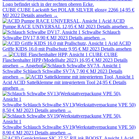
CUBE
CUBE Lackstift Set POLAR SILVER glossy 2266
14,95 €
MJ 2022
Details ansehen →
Acid
ACID
Pumpe RACE UNIVERSAL
12,95 €
MJ 2023
Details ansehen →
Schwalbe
Schlauch
Schwalbe DV17
8,90 €
MJ 2023
Details ansehen →
Acid
ACID
Griffe KIDS 16.0 mit Prallschutz
9,95 €
MJ 2023
Details ansehen
→
CUBE
CUBE
Flaschenhalter HPP (Modelljahr 2023)
16,95 €
MJ 2023
Details
ansehen →
Angebot
Schwalbe
Schlauch Schwalbe SV7A
7,90 €
MJ 2023
Details
ansehen →
Acid
ACID Sattelklemme mit integriertem Tool
24,95 €
Details
ansehen →
Schwalbe
Schlauch Schwalbe SV13(Werkstattverpackung VPE 50)
8,50 €
MJ 2023
Details ansehen →
Schwalbe
Schlauch Schwalbe SV19(Werkstattverpackung VPE 50)
8,90 €
MJ 2023
Details ansehen →
Acid