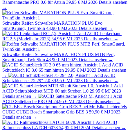
Rahmentasche PRO 0,6 für Attain
39,95 €
MJ 2026
Details ansehen
→
Schwalbe
Reifen Schwalbe MARATHON PLUS Evo,
SmartGuard, TwinSkin
43,90 €
MJ 2023
Details ansehen →
Acid
ACID Lenkerband
RC 2,5 (Modelljahr 2023)
34,95 €
MJ 2023
Details ansehen →
Schwalbe
Reifen Schwalbe MARATHON PLUS MTB Perf,
SmartGuard, TwinSkin
48,90 €
MJ 2023
Details ansehen →
Acid
ACID
Schutzblech IC 3.0 65 mm hinten
29,95 €
MJ 2023
Details ansehen
→
Acid
ACID
Schutzblechset 75 29" 2.0
39,95 €
MJ 2023
Details ansehen →
Acid
ACID Schutzblechset MTB 60 mit Streben 1.0
29,95 €
MJ 2023
Details ansehen →
Acid
ACID Satteltasche PRO M
24,95 €
MJ 2023
Details ansehen →
CUBE
CUBE Bosch Smartphone Grip BES 3
59,90 €
MJ 2023
Details ansehen →
Acid
ACID
Rahmenschloss LATCH 6078
54,95 €
MJ 2024
Details ansehen →