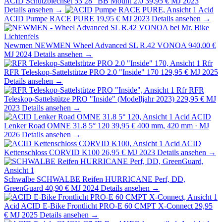
ACID Schutzblechset 53 28" BB Mount 2.0
39,95 €
MJ 2023
Details ansehen →
Acid
ACID Pumpe RACE PURE
19,95 €
MJ 2023
Details ansehen →
Newmen
NEWMEN Wheel Advanced SL R.42 VONOA
940,00 €
MJ 2024
Details ansehen →
Rfr
RFR Teleskop-Sattelstütze PRO 2.0 "Inside" 170
129,95 €
MJ 2025
Details ansehen →
Rfr
RFR
Teleskop-Sattelstütze PRO "Inside" (Modelljahr 2023)
229,95 €
MJ
2023
Details ansehen →
Acid
ACID
Lenker Road OMNE 31.8 5° 120
39,95 €
400 mm, 420 mm · MJ
2026
Details ansehen →
Acid
ACID
Kettenschloss CORVID K100
26,95 €
MJ 2023
Details ansehen →
Schwalbe
SCHWALBE Reifen HURRICANE Perf, DD,
GreenGuard
40,90 €
MJ 2024
Details ansehen →
Acid
ACID E-Bike Frontlicht PRO-E 60 CMPT X-Connect
29,95
€
MJ 2025
Details ansehen →