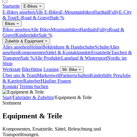
Startseite
E-Bikes
E-Bikes ansehen
Alle E-Bikes
E-Mountainbikes
Hardtail
Fully
E-City
& Tour
E-Road & Gravel
Sale %
Bikes
Bikes ansehen
Alle Bikes
Mountainbikes
Hardtails
Fullys
Road &
Gravel
Kinderräder
Sale %
Zubehör & Equipment
Alles ansehen
Helme
Bekleidung & Handschuhe
Schuhe
Alles
ansehen
Komponenten
Sättel & Kontaktpunkte
Ersatzteile
Taschen &
Transport
Sale %
Alle Produkte
Langlauf & Wintersport
Nordic im
Shop
Werkstatt
Bikefitting
Leasing
Mr. Bike
Über uns & Team
Markenwelt
Partnerschaften
Kinderhilfe Peru
Jobs
& Karriere
Ratgeber
Häufige Fragen
Kontakt
Termin buchen
Start
/
Fahrräder & Zubehör
/
Equipment & Teile
Sortiment
Equipment & Teile
Komponenten, Ersatzteile, Sättel, Beleuchtung und
Transportlösungen.