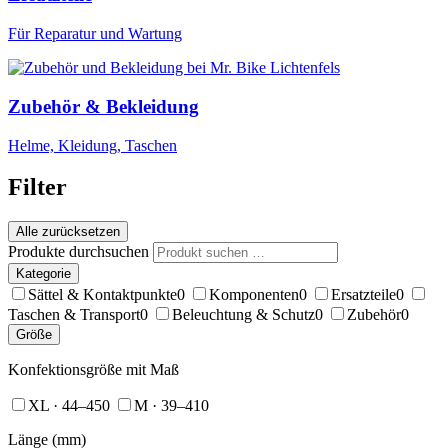
Für Reparatur und Wartung
Zubehör & Bekleidung
Helme, Kleidung, Taschen
Filter
Alle zurücksetzen
Produkte durchsuchen
Kategorie
Sättel & Kontaktpunkte
0
Komponenten
0
Ersatzteile
0
Taschen & Transport
0
Beleuchtung & Schutz
0
Zubehör
0
Größe
Konfektionsgröße mit Maß
XL · 44–45
0
M · 39–41
0
Länge (mm)