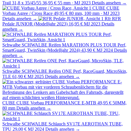
Trail 31,8 x 35/45/55
36,95 €
55 mm · MJ 2023
Details ansehen →
CUBE
CUBE
Vorbau Agree / Cross Race
49,95 €
80 mm, 100 mm · MJ 2023
Details ansehen →
Rfr
RFR
Pedale JUNIOR (Modelljahr 2023)
16,95 €
MJ 2023
Details
ansehen →
Schwalbe
SCHWALBE Reifen MARATHON PLUS TOUR Perf,
SmartGuard, TwinSkin (Modelljahr 2024)
43,90 €
MJ 2024
Details
ansehen →
Schwalbe
SCHWALBE Reifen ONE Perf, RaceGuard, MicroSkin,
TLE
61,90 €
MJ 2025
Details ansehen →
CUBE
CUBE Vorbau PERFORMANCE E-MTB
49,95 €
50MM,
80 mm
Details ansehen →
Schwalbe
SCHWALBE Schlauch SV17E AEROTHAN TUBE,
TPU
29,00 €
MJ 2024
Details ansehen →