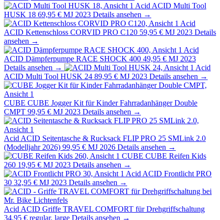
Acid
ACID Multi Tool
HUSK 18
69,95 €
MJ 2023
Details ansehen →
Acid
ACID Kettenschloss CORVID PRO C120
59,95 €
MJ 2023
Details
ansehen →
Acid
ACID Dämpferpumpe RACE SHOCK 400
49,95 €
MJ 2023
Details ansehen →
Acid
ACID Multi Tool HUSK 24
89,95 €
MJ 2023
Details ansehen →
CUBE
CUBE Jogger Kit für Kinder Fahrradanhänger Double
CMPT
99,95 €
MJ 2023
Details ansehen →
Acid
ACID Seitentasche & Rucksack FLIP PRO 25 SMLink 2.0
(Modelljahr 2026)
99,95 €
MJ 2026
Details ansehen →
CUBE
CUBE Reifen Kids
260
19,95 €
MJ 2023
Details ansehen →
Acid
ACID Frontlicht PRO
30
32,95 €
MJ 2023
Details ansehen →
Acid
ACID Griffe TRAVEL COMFORT für Drehgriffschaltung
34,95 €
regular, large
Details ansehen →