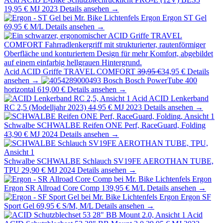
19,95 €
MJ 2023
Details ansehen →
Ergon
Ergon ST Gel
69,95 €
M/L
Details ansehen →
Acid
ACID Griffe TRAVEL COMFORT
39,95 €
34,95 €
Details
ansehen →
Bosch
Bosch PowerTube 400
horizontal
619,00 €
Details ansehen →
Acid
ACID Lenkerband
RC 2,5 (Modelljahr 2023)
44,95 €
MJ 2023
Details ansehen →
Schwalbe
SCHWALBE Reifen ONE Perf, RaceGuard, Folding
43,90 €
MJ 2024
Details ansehen →
Schwalbe
SCHWALBE Schlauch SV19FE AEROTHAN TUBE,
TPU
29,90 €
MJ 2024
Details ansehen →
Ergon
Ergon SR Allroad Core Comp
139,95 €
M/L
Details ansehen →
Ergon
Ergon SF
Sport Gel
69,95 €
S/M, M/L
Details ansehen →
Acid