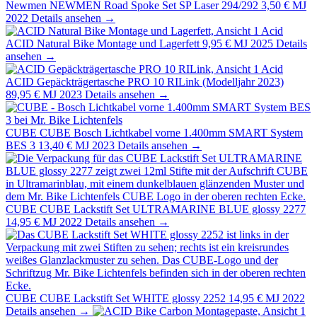
Newmen
NEWMEN Road Spoke Set SP Laser 294/292
3,50 €
MJ
2022
Details ansehen →
Acid
ACID Natural Bike Montage und Lagerfett
9,95 €
MJ 2025
Details
ansehen →
Acid
ACID Gepäckträgertasche PRO 10 RILink (Modelljahr 2023)
89,95 €
MJ 2023
Details ansehen →
CUBE
CUBE Bosch Lichtkabel vorne 1.400mm SMART System
BES 3
13,40 €
MJ 2023
Details ansehen →
CUBE
CUBE Lackstift Set ULTRAMARINE BLUE glossy 2277
14,95 €
MJ 2022
Details ansehen →
CUBE
CUBE Lackstift Set WHITE glossy 2252
14,95 €
MJ 2022
Details ansehen →