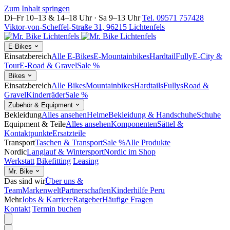
Zum Inhalt springen
Di–Fr 10–13 & 14–18 Uhr · Sa 9–13 Uhr
Tel. 09571 757428
Viktor-von-Scheffel-Straße 31, 96215 Lichtenfels
E-Bikes
Einsatzbereich
Alle E-Bikes
E-Mountainbikes
Hardtail
Fully
E-City &
Tour
E-Road & Gravel
Sale %
Bikes
Einsatzbereich
Alle Bikes
Mountainbikes
Hardtails
Fullys
Road &
Gravel
Kinderräder
Sale %
Zubehör & Equipment
Bekleidung
Alles ansehen
Helme
Bekleidung & Handschuhe
Schuhe
Equipment & Teile
Alles ansehen
Komponenten
Sättel &
Kontaktpunkte
Ersatzteile
Transport
Taschen & Transport
Sale %
Alle Produkte
Nordic
Langlauf & Wintersport
Nordic im Shop
Werkstatt
Bikefitting
Leasing
Mr. Bike
Das sind wir
Über uns &
Team
Markenwelt
Partnerschaften
Kinderhilfe Peru
Mehr
Jobs & Karriere
Ratgeber
Häufige Fragen
Kontakt
Termin buchen