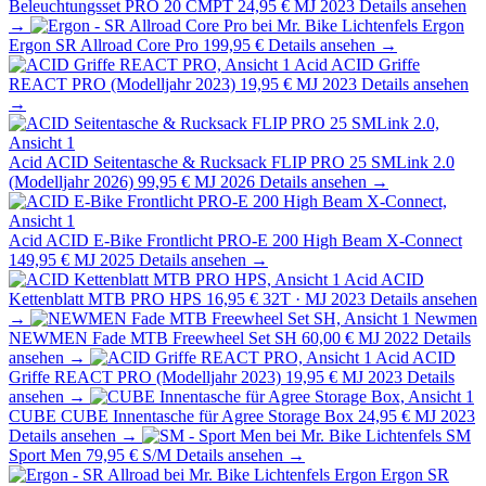
Beleuchtungsset PRO 20 CMPT
24,95 €
MJ 2023
Details ansehen
→
Ergon
Ergon SR Allroad Core Pro
199,95 €
Details ansehen →
Acid
ACID Griffe
REACT PRO (Modelljahr 2023)
19,95 €
MJ 2023
Details ansehen
→
Acid
ACID Seitentasche & Rucksack FLIP PRO 25 SMLink 2.0
(Modelljahr 2026)
99,95 €
MJ 2026
Details ansehen →
Acid
ACID E-Bike Frontlicht PRO-E 200 High Beam X-Connect
149,95 €
MJ 2025
Details ansehen →
Acid
ACID
Kettenblatt MTB PRO HPS
16,95 €
32T · MJ 2023
Details ansehen
→
Newmen
NEWMEN Fade MTB Freewheel Set SH
60,00 €
MJ 2022
Details
ansehen →
Acid
ACID
Griffe REACT PRO (Modelljahr 2023)
19,95 €
MJ 2023
Details
ansehen →
CUBE
CUBE Innentasche für Agree Storage Box
24,95 €
MJ 2023
Details ansehen →
SM
Sport Men
79,95 €
S/M
Details ansehen →
Ergon
Ergon SR