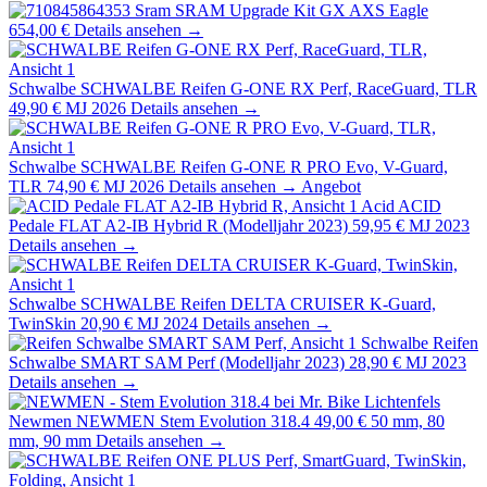
Sram
SRAM Upgrade Kit GX AXS Eagle
654,00 €
Details ansehen →
Schwalbe
SCHWALBE Reifen G-ONE RX Perf, RaceGuard, TLR
49,90 €
MJ 2026
Details ansehen →
Schwalbe
SCHWALBE Reifen G-ONE R PRO Evo, V-Guard,
TLR
74,90 €
MJ 2026
Details ansehen →
Angebot
Acid
ACID
Pedale FLAT A2-IB Hybrid R (Modelljahr 2023)
59,95 €
MJ 2023
Details ansehen →
Schwalbe
SCHWALBE Reifen DELTA CRUISER K-Guard,
TwinSkin
20,90 €
MJ 2024
Details ansehen →
Schwalbe
Reifen
Schwalbe SMART SAM Perf (Modelljahr 2023)
28,90 €
MJ 2023
Details ansehen →
Newmen
NEWMEN Stem Evolution 318.4
49,00 €
50 mm, 80
mm, 90 mm
Details ansehen →