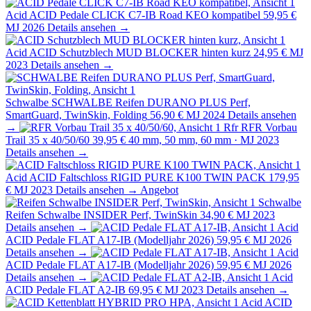
Acid
ACID Pedale CLICK C7-IB Road KEO kompatibel
59,95 €
MJ 2026
Details ansehen →
Acid
ACID Schutzblech MUD BLOCKER hinten kurz
24,95 €
MJ
2023
Details ansehen →
Schwalbe
SCHWALBE Reifen DURANO PLUS Perf,
SmartGuard, TwinSkin, Folding
56,90 €
MJ 2024
Details ansehen
→
Rfr
RFR Vorbau
Trail 35 x 40/50/60
39,95 €
40 mm, 50 mm, 60 mm · MJ 2023
Details ansehen →
Acid
ACID Faltschloss RIGID PURE K100 TWIN PACK
179,95
€
MJ 2023
Details ansehen →
Angebot
Schwalbe
Reifen Schwalbe INSIDER Perf, TwinSkin
34,90 €
MJ 2023
Details ansehen →
Acid
ACID Pedale FLAT A17-IB (Modelljahr 2026)
59,95 €
MJ 2026
Details ansehen →
Acid
ACID Pedale FLAT A17-IB (Modelljahr 2026)
59,95 €
MJ 2026
Details ansehen →
Acid
ACID Pedale FLAT A2-IB
69,95 €
MJ 2023
Details ansehen →
Acid
ACID