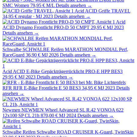
SMC Women
79,95 €
M/L
Details ansehen →
Acid
ACID Griffe TRAVEL
34,95 €
regular · MJ 2023
Details ansehen →
Acid
ACID Dynamo Frontlicht PRO-D 50 CMPT
29,95 €
MJ 2023
Details ansehen →
Schwalbe
SCHWALBE Reifen MARATHON MONDIAL Perf,
RaceGuard
36,90 €
MJ 2026
Details ansehen →
Acid
ACID E-Bike Gepäckträgerrücklicht PRO-E HPP BES3
29,95 €
MJ 2023
Details ansehen →
RFR
RFR E-Bike Frontlicht E 50 BES3
34,95 €
MJ 2023
Details
ansehen →
Newmen
NEWMEN Wheel Advanced SL R.42 VONOA 622
12x100 SP CL 21h
870,00 €
MJ 2024
Details ansehen →
Schwalbe
Reifen Schwalbe ROAD CRUISER K-Guard, TwinSkin