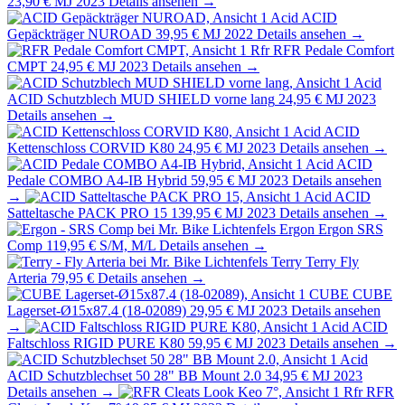
23,90 €
MJ 2023
Details ansehen →
Acid
ACID
Gepäckträger NUROAD
39,95 €
MJ 2022
Details ansehen →
Rfr
RFR Pedale Comfort
CMPT
24,95 €
MJ 2023
Details ansehen →
Acid
ACID Schutzblech MUD SHIELD vorne lang
24,95 €
MJ 2023
Details ansehen →
Acid
ACID
Kettenschloss CORVID K80
24,95 €
MJ 2023
Details ansehen →
Acid
ACID
Pedale COMBO A4-IB Hybrid
59,95 €
MJ 2023
Details ansehen
→
Acid
ACID
Satteltasche PACK PRO 15
139,95 €
MJ 2023
Details ansehen →
Ergon
Ergon SRS
Comp
119,95 €
S/M, M/L
Details ansehen →
Terry
Terry Fly
Arteria
79,95 €
Details ansehen →
CUBE
CUBE
Lagerset-Ø15x87.4 (18-02089)
29,95 €
MJ 2023
Details ansehen
→
Acid
ACID
Faltschloss RIGID PURE K80
59,95 €
MJ 2023
Details ansehen →
Acid
ACID Schutzblechset 50 28" BB Mount 2.0
34,95 €
MJ 2023
Details ansehen →
Rfr
RFR