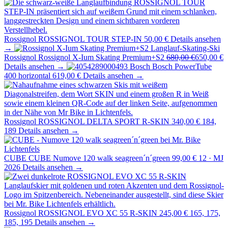
Rossignol
ROSSIGNOL TOUR STEP-IN
50,00 €
Details ansehen
→
Rossignol
Rossignol X-Ium Skating Premium+S2
680,00 €
650,00 €
Details ansehen →
Bosch
Bosch PowerTube
400 horizontal
619,00 €
Details ansehen →
Rossignol
ROSSIGNOL DELTA SPORT R-SKIN
340,00 €
184,
189
Details ansehen →
CUBE
CUBE Numove 120 walk seagreen´n´green
99,00 €
12 · MJ
2026
Details ansehen →
Rossignol
ROSSIGNOL EVO XC 55 R-SKIN
245,00 €
165, 175,
185, 195
Details ansehen →