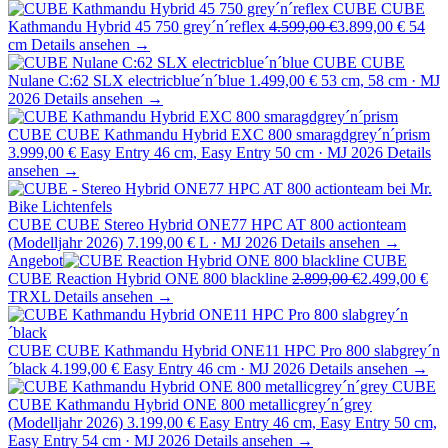
CUBE
CUBE
Kathmandu Hybrid 45 750 grey´n´reflex
4.599,00 €
3.899,00 €
54
cm
Details ansehen →
CUBE
CUBE
Nulane C:62 SLX electricblue´n´blue
1.499,00 €
53 cm, 58 cm · MJ
2026
Details ansehen →
CUBE
CUBE Kathmandu Hybrid EXC 800 smaragdgrey´n´prism
3.999,00 €
Easy Entry 46 cm, Easy Entry 50 cm · MJ 2026
Details
ansehen →
CUBE
CUBE Stereo Hybrid ONE77 HPC AT 800 actionteam
(Modelljahr 2026)
7.199,00 €
L · MJ 2026
Details ansehen →
Angebot
CUBE
CUBE Reaction Hybrid ONE 800 blackline
2.899,00 €
2.499,00 €
TRXL
Details ansehen →
CUBE
CUBE Kathmandu Hybrid ONE11 HPC Pro 800 slabgrey´n
´black
4.199,00 €
Easy Entry 46 cm · MJ 2026
Details ansehen →
CUBE
CUBE Kathmandu Hybrid ONE 800 metallicgrey´n´grey
(Modelljahr 2026)
3.199,00 €
Easy Entry 46 cm, Easy Entry 50 cm,
Easy Entry 54 cm · MJ 2026
Details ansehen →