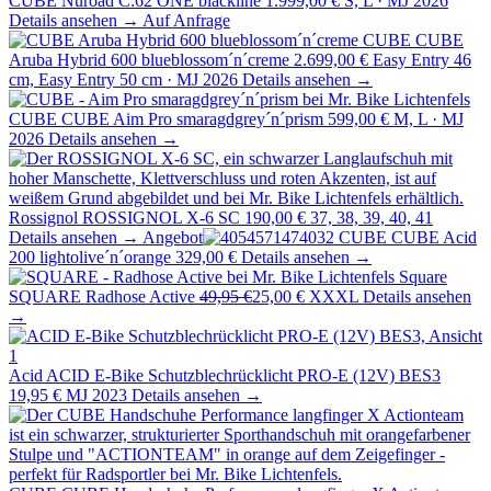
CUBE Nuroad C:62 ONE blackline
1.999,00 €
S, L · MJ 2026
Details ansehen →
Auf Anfrage
CUBE
CUBE
Aruba Hybrid 600 blueblossom´n´creme
2.699,00 €
Easy Entry 46
cm, Easy Entry 50 cm · MJ 2026
Details ansehen →
CUBE
CUBE Aim Pro smaragdgrey´n´prism
599,00 €
M, L · MJ
2026
Details ansehen →
Rossignol
ROSSIGNOL X-6 SC
190,00 €
37, 38, 39, 40, 41
Details ansehen →
Angebot
CUBE
CUBE Acid
200 lightolive´n´orange
329,00 €
Details ansehen →
Square
SQUARE Radhose Active
49,95 €
25,00 €
XXXL
Details ansehen
→
Acid
ACID E-Bike Schutzblechrücklicht PRO-E (12V) BES3
19,95 €
MJ 2023
Details ansehen →