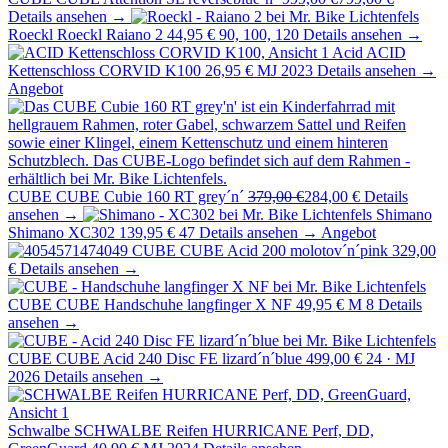
Details ansehen →
Roeckl
Roeckl Raiano 2
44,95 €
90, 100, 120
Details ansehen →
Acid
ACID
Kettenschloss CORVID K100
26,95 €
MJ 2023
Details ansehen →
Angebot
CUBE
CUBE Cubie 160 RT grey´n´
379,00 €
284,00 €
Details
ansehen →
Shimano
Shimano XC302
139,95 €
47
Details ansehen →
Angebot
CUBE
CUBE Acid 200 molotov´n´pink
329,00
€
Details ansehen →
CUBE
CUBE Handschuhe langfinger X NF
49,95 €
M 8
Details
ansehen →
CUBE
CUBE Acid 240 Disc FE lizard´n´blue
499,00 €
24 · MJ
2026
Details ansehen →
Schwalbe
SCHWALBE Reifen HURRICANE Perf, DD,