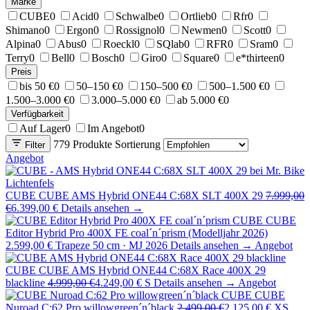
Marke
CUBE
0
Acid
0
Schwalbe
0
Ortlieb
0
Rfr
0
Shimano
0
Ergon
0
Rossignol
0
Newmen
0
Scott
0
Alpina
0
Abus
0
Roeckl
0
SQlab
0
RFR
0
Sram
0
Terry
0
Bell
0
Bosch
0
Giro
0
Square
0
e*thirteen
0
Preis
bis 50 €
0
50–150 €
0
150–500 €
0
500–1.500 €
0
1.500–3.000 €
0
3.000–5.000 €
0
ab 5.000 €
0
Verfügbarkeit
Auf Lager
0
Im Angebot
0
779 Produkte
Sortierung
Filter
Angebot
CUBE
CUBE AMS Hybrid ONE44 C:68X SLT 400X 29
7.999,00
€
6.399,00 €
Details ansehen →
CUBE
CUBE
Editor Hybrid Pro 400X FE coal´n´prism (Modelljahr 2026)
2.599,00 €
Trapeze 50 cm · MJ 2026
Details ansehen →
Angebot
CUBE
CUBE AMS Hybrid ONE44 C:68X Race 400X 29
blackline
4.999,00 €
4.249,00 €
S
Details ansehen →
Angebot
CUBE
CUBE
Nuroad C:62 Pro willowgreen´n´black
2.499,00 €
2.125,00 €
XS