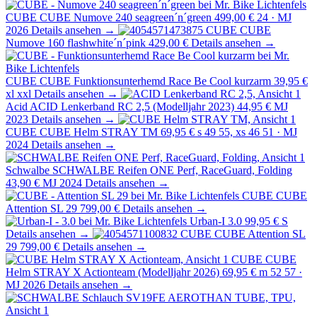
CUBE
CUBE Numove 240 seagreen´n´green
499,00 €
24 · MJ
2026
Details ansehen →
CUBE
CUBE
Numove 160 flashwhite´n´pink
429,00 €
Details ansehen →
CUBE
CUBE Funktionsunterhemd Race Be Cool kurzarm
39,95 €
xl xxl
Details ansehen →
Acid
ACID Lenkerband RC 2,5 (Modelljahr 2023)
44,95 €
MJ
2023
Details ansehen →
CUBE
CUBE Helm STRAY TM
69,95 €
s 49 55, xs 46 51 · MJ
2024
Details ansehen →
Schwalbe
SCHWALBE Reifen ONE Perf, RaceGuard, Folding
43,90 €
MJ 2024
Details ansehen →
CUBE
CUBE
Attention SL 29
799,00 €
Details ansehen →
Urban-I 3.0
99,95 €
S
Details ansehen →
CUBE
CUBE Attention SL
29
799,00 €
Details ansehen →
CUBE
CUBE
Helm STRAY X Actionteam (Modelljahr 2026)
69,95 €
m 52 57 ·
MJ 2026
Details ansehen →