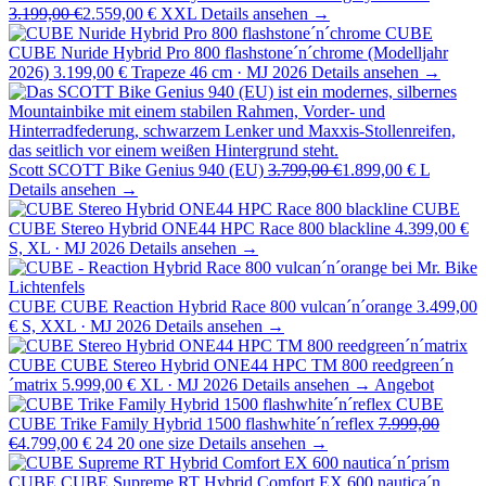
3.199,00 €
2.559,00 €
XXL
Details ansehen →
CUBE
CUBE Nuride Hybrid Pro 800 flashstone´n´chrome (Modelljahr
2026)
3.199,00 €
Trapeze 46 cm · MJ 2026
Details ansehen →
Scott
SCOTT Bike Genius 940 (EU)
3.799,00 €
1.899,00 €
L
Details ansehen →
CUBE
CUBE Stereo Hybrid ONE44 HPC Race 800 blackline
4.399,00 €
S, XL · MJ 2026
Details ansehen →
CUBE
CUBE Reaction Hybrid Race 800 vulcan´n´orange
3.499,00
€
S, XXL · MJ 2026
Details ansehen →
CUBE
CUBE Stereo Hybrid ONE44 HPC TM 800 reedgreen´n
´matrix
5.999,00 €
XL · MJ 2026
Details ansehen →
Angebot
CUBE
CUBE Trike Family Hybrid 1500 flashwhite´n´reflex
7.999,00
€
4.799,00 €
24 20 one size
Details ansehen →
CUBE
CUBE Supreme RT Hybrid Comfort EX 600 nautica´n