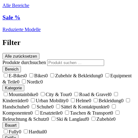
Alle Bereiche
Sale %
Reduzierte Modelle
Filter
Alle zurücksetzen
Produkte durchsuchen
Bereich
E-Bikes
0
Bikes
0
Zubehör & Bekleidung
0
Equipment
& Teile
0
Nordic
0
Kategorie
Mountainbike
0
City & Tour
0
Road & Gravel
0
Kinderräder
0
Urban Mobility
0
Helme
0
Bekleidung
0
Handschuhe
0
Schuhe
0
Sättel & Kontaktpunkte
0
Komponenten
0
Ersatzteile
0
Taschen & Transport
0
Beleuchtung & Schutz
0
Ski & Langlauf
0
Zubehör
0
Bauart
Fully
0
Hardtail
0
Größe