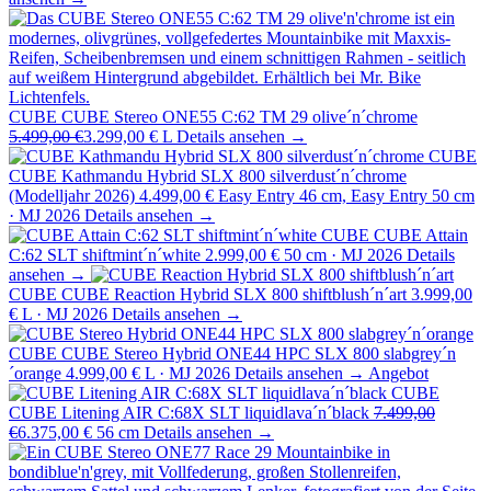
CUBE
CUBE Stereo ONE55 C:62 TM 29 olive´n´chrome
5.499,00 €
3.299,00 €
L
Details ansehen →
CUBE
CUBE Kathmandu Hybrid SLX 800 silverdust´n´chrome
(Modelljahr 2026)
4.499,00 €
Easy Entry 46 cm, Easy Entry 50 cm
· MJ 2026
Details ansehen →
CUBE
CUBE Attain
C:62 SLT shiftmint´n´white
2.999,00 €
50 cm · MJ 2026
Details
ansehen →
CUBE
CUBE Reaction Hybrid SLX 800 shiftblush´n´art
3.999,00
€
L · MJ 2026
Details ansehen →
CUBE
CUBE Stereo Hybrid ONE44 HPC SLX 800 slabgrey´n
´orange
4.999,00 €
L · MJ 2026
Details ansehen →
Angebot
CUBE
CUBE Litening AIR C:68X SLT liquidlava´n´black
7.499,00
€
6.375,00 €
56 cm
Details ansehen →