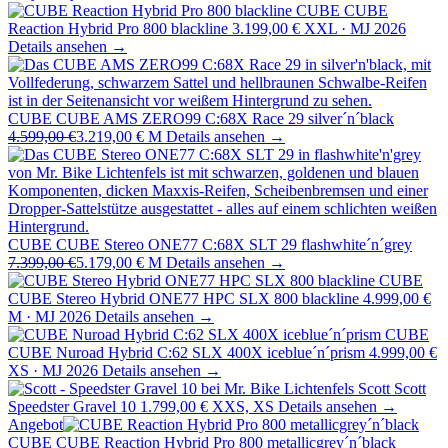
CUBE
CUBE
Reaction Hybrid Pro 800 blackline
3.199,00 €
XXL · MJ 2026
Details ansehen →
CUBE
CUBE AMS ZERO99 C:68X Race 29 silver´n´black
4.599,00 €
3.219,00 €
M
Details ansehen →
CUBE
CUBE Stereo ONE77 C:68X SLT 29 flashwhite´n´grey
7.399,00 €
5.179,00 €
M
Details ansehen →
CUBE
CUBE Stereo Hybrid ONE77 HPC SLX 800 blackline
4.999,00 €
M · MJ 2026
Details ansehen →
CUBE
CUBE Nuroad Hybrid C:62 SLX 400X iceblue´n´prism
4.999,00 €
XS · MJ 2026
Details ansehen →
Scott
Scott
Speedster Gravel 10
1.799,00 €
XXS, XS
Details ansehen →
Angebot
CUBE
CUBE Reaction Hybrid Pro 800 metallicgrey´n´black