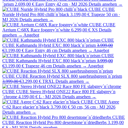
´prism
2.699,00 €
Easy Entry 42 cm · MJ 2026
Details ansehen →
CUBE
CUBE
Nuride Hybrid Pro 800 chilli´n´black
3.199,00 €
Trapeze 50 cm ·
MJ 2026
Details ansehen →
CUBE
CUBE
Aerium C:68X Race foggrey´n´white
6.299,00 €
XS
Details
ansehen →
Angebot
CUBE
CUBE Kathmandu Hybrid EXC 800 black´n´prism
3.999,00
€
3.199,00 €
Easy Entry 46 cm
Details ansehen →
Angebot
CUBE
CUBE Kathmandu Hybrid EXC 800 black´n´prism
3.999,00
€
3.199,00 €
Trapeze 46 cm
Details ansehen →
Angebot
CUBE
CUBE Reaction Hybrid SLX 800 sagebrushgreen´n´prism
3.999,00 €
3.299,00 €
TRXL
Details ansehen →
CUBE
CUBE Stereo Hybrid ONE22 Race 800 FE slabgrey´n
´chrome
4.199,00 €
L · MJ 2026
Details ansehen →
CUBE
CUBE Agree
C:62 Race glacier´n´black
3.799,00 €
50 cm, 56 cm · MJ 2026
Details ansehen →
CUBE
CUBE Reaction Hybrid Pro 800 desertstone´n´driedherbs
3.199,00
€
S · MJ 2026
Details ansehen →