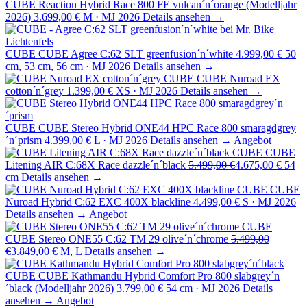
CUBE Reaction Hybrid Race 800 FE vulcan´n´orange (Modelljahr
2026)
3.699,00 €
M · MJ 2026
Details ansehen →
CUBE
CUBE Agree C:62 SLT greenfusion´n´white
4.999,00 €
50
cm, 53 cm, 56 cm · MJ 2026
Details ansehen →
CUBE
CUBE Nuroad EX
cotton´n´grey
1.399,00 €
XS · MJ 2026
Details ansehen →
CUBE
CUBE Stereo Hybrid ONE44 HPC Race 800 smaragdgrey
´n´prism
4.399,00 €
L · MJ 2026
Details ansehen →
Angebot
CUBE
CUBE
Litening AIR C:68X Race dazzle´n´black
5.499,00 €
4.675,00 €
54
cm
Details ansehen →
CUBE
CUBE
Nuroad Hybrid C:62 EXC 400X blackline
4.499,00 €
S · MJ 2026
Details ansehen →
Angebot
CUBE
CUBE Stereo ONE55 C:62 TM 29 olive´n´chrome
5.499,00
€
3.849,00 €
M, L
Details ansehen →
CUBE
CUBE Kathmandu Hybrid Comfort Pro 800 slabgrey´n
´black (Modelljahr 2026)
3.799,00 €
54 cm · MJ 2026
Details
ansehen →
Angebot