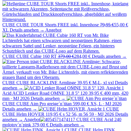
CUBE
CUBE TOUR Shorts FREE inkl. Innenhose
79,95 €
55,00 €
XL
Details ansehen →
Angebot
CUBE
CUBE Cubie 160 RT
379,00 €
284,00 €
Details ansehen →
CUBE
CUBE BLACKLINE Armlinge
39,95 €
M-L, xl xxl
Details
ansehen →
Acid
ACID Lenker Road OMNE 31.8 5° 120
39,95 €
400 mm, 420
mm · MJ 2026
Details ansehen →
CUBE
CUBE Aim Pro greige´n´titan
599,00 €
XS, L · MJ 2026
Details ansehen →
CUBE
CUBE Helm HOVER
119,95 €
s 52 56, m 56 59 · MJ 2026
Details
ansehen →
Angebot
CUBE
CUBE Acid 240
molotov´n´pink
379,00 €
Details ansehen →
CUBE
CUBE Helm FINK