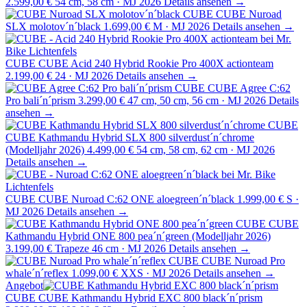
2.599,00 €
54 cm, 58 cm · MJ 2026
Details ansehen →
CUBE
CUBE Nuroad
SLX molotov´n´black
1.699,00 €
M · MJ 2026
Details ansehen →
CUBE
CUBE Acid 240 Hybrid Rookie Pro 400X actionteam
2.199,00 €
24 · MJ 2026
Details ansehen →
CUBE
CUBE Agree C:62
Pro bali´n´prism
3.299,00 €
47 cm, 50 cm, 56 cm · MJ 2026
Details
ansehen →
CUBE
CUBE Kathmandu Hybrid SLX 800 silverdust´n´chrome
(Modelljahr 2026)
4.499,00 €
54 cm, 58 cm, 62 cm · MJ 2026
Details ansehen →
CUBE
CUBE Nuroad C:62 ONE aloegreen´n´black
1.999,00 €
S ·
MJ 2026
Details ansehen →
CUBE
CUBE
Kathmandu Hybrid ONE 800 pea´n´green (Modelljahr 2026)
3.199,00 €
Trapeze 46 cm · MJ 2026
Details ansehen →
CUBE
CUBE Nuroad Pro
whale´n´reflex
1.099,00 €
XXS · MJ 2026
Details ansehen →
Angebot
CUBE
CUBE Kathmandu Hybrid EXC 800 black´n´prism