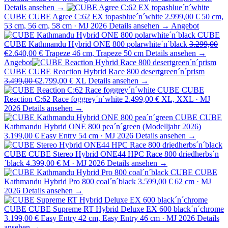
Details ansehen →
CUBE
CUBE Agree C:62 EX topasblue´n´white
2.999,00 €
50 cm,
53 cm, 56 cm, 58 cm · MJ 2026
Details ansehen →
Angebot
CUBE
CUBE Kathmandu Hybrid ONE 800 polarwhite´n´black
3.299,00
€
2.640,00 €
Trapeze 46 cm, Trapeze 50 cm
Details ansehen →
Angebot
CUBE
CUBE Reaction Hybrid Race 800 desertgreen´n´prism
3.499,00 €
2.799,00 €
XL
Details ansehen →
CUBE
CUBE
Reaction C:62 Race foggrey´n´white
2.499,00 €
XL, XXL · MJ
2026
Details ansehen →
CUBE
CUBE
Kathmandu Hybrid ONE 800 pea´n´green (Modelljahr 2026)
3.199,00 €
Easy Entry 54 cm · MJ 2026
Details ansehen →
CUBE
CUBE Stereo Hybrid ONE44 HPC Race 800 driedherbs´n
´black
4.399,00 €
M · MJ 2026
Details ansehen →
CUBE
CUBE
Kathmandu Hybrid Pro 800 coal´n´black
3.599,00 €
62 cm · MJ
2026
Details ansehen →
CUBE
CUBE Supreme RT Hybrid Deluxe EX 600 black´n´chrome
3.199,00 €
Easy Entry 42 cm, Easy Entry 46 cm · MJ 2026
Details
ansehen →