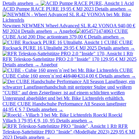
Details ansehen →
Acid
ACID Pumpe RACE PURE
19,95 €
MJ 2023
Details ansehen →
Newmen
NEWMEN Wheel Advanced SL R.42 VONOA
940,00 €
MJ 2024
Details ansehen →
Angebot
CUBE
CUBE Acid 200 Disc actionteam
379,00 €
Details ansehen →
CUBE
CUBE
Rucksack PURE 16 Ultralight
29,95 €
MJ 2025
Details ansehen →
Rfr
RFR Teleskop-Sattelstütze PRO 2.0 "Inside" 170
129,95 €
MJ 2025
Details ansehen →
Angebot
CUBE
CUBE Cubie 160 green´n´red
419,00 €
314,00 €
Details ansehen →
CUBE
CUBE Handschuhe Performance All Season langfinger
44,95 €
S 7
Details ansehen →
Roeckl
Roeckl
Villach 3
79,95 €
9, 10, 95
Details ansehen →
Rfr
RFR
Teleskop-Sattelstütze PRO "Inside" (Modelljahr 2023)
229,95 €
MJ
2023
Details ansehen →