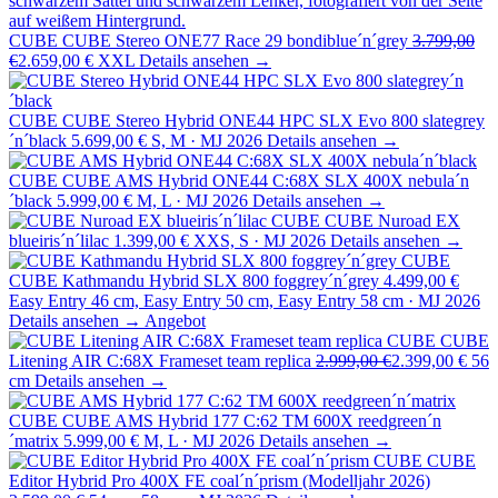
CUBE
CUBE Stereo ONE77 Race 29 bondiblue´n´grey
3.799,00
€
2.659,00 €
XXL
Details ansehen →
CUBE
CUBE Stereo Hybrid ONE44 HPC SLX Evo 800 slategrey
´n´black
5.699,00 €
S, M · MJ 2026
Details ansehen →
CUBE
CUBE AMS Hybrid ONE44 C:68X SLX 400X nebula´n
´black
5.999,00 €
M, L · MJ 2026
Details ansehen →
CUBE
CUBE Nuroad EX
blueiris´n´lilac
1.399,00 €
XXS, S · MJ 2026
Details ansehen →
CUBE
CUBE Kathmandu Hybrid SLX 800 foggrey´n´grey
4.499,00 €
Easy Entry 46 cm, Easy Entry 50 cm, Easy Entry 58 cm · MJ 2026
Details ansehen →
Angebot
CUBE
CUBE
Litening AIR C:68X Frameset team replica
2.999,00 €
2.399,00 €
56
cm
Details ansehen →
CUBE
CUBE AMS Hybrid 177 C:62 TM 600X reedgreen´n
´matrix
5.999,00 €
M, L · MJ 2026
Details ansehen →
CUBE
CUBE
Editor Hybrid Pro 400X FE coal´n´prism (Modelljahr 2026)