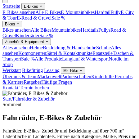
Startseite
E-Bikes
E-Bikes ansehen
Alle E-Bikes
E-Mountainbikes
Hardtail
Fully
E-City
& Tour
E-Road & Gravel
Sale %
Bikes
Bikes ansehen
Alle Bikes
Mountainbikes
Hardtails
Fullys
Road &
Gravel
Kinderräder
Sale %
Zubehör & Equipment
Alles ansehen
Helme
Bekleidung & Handschuhe
Schuhe
Alles
ansehen
Komponenten
Sättel & Kontaktpunkte
Ersatzteile
Taschen &
Transport
Sale %
Alle Produkte
Langlauf & Wintersport
Nordic im
Shop
Werkstatt
Bikefitting
Leasing
Mr. Bike
Über uns & Team
Markenwelt
Partnerschaften
Kinderhilfe Peru
Jobs
& Karriere
Ratgeber
Häufige Fragen
Kontakt
Termin buchen
Start
/
Fahrräder & Zubehör
Sortiment
Fahrräder, E-Bikes & Zubehör
Fahrräder, E-Bikes, Zubehör und Bekleidung auf über 700 m²
Ladenfläche in Lichtenfels. Filtere nach Kategorie, Marke, Preis und