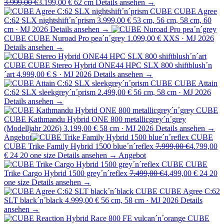
3.999,00 €
3.199,00 €
62 cm
Details ansehen →
CUBE
CUBE Agree
C:62 SLX nightshift´n´prism
3.999,00 €
53 cm, 56 cm, 58 cm, 60
cm · MJ 2026
Details ansehen →
CUBE
CUBE Nuroad Pro pea´n´grey
1.099,00 €
XXS · MJ 2026
Details ansehen →
CUBE
CUBE Stereo Hybrid ONE44 HPC SLX 800 shiftblush´n
´art
4.999,00 €
S · MJ 2026
Details ansehen →
CUBE
CUBE Attain
C:62 SLX sleekgrey´n´prism
2.499,00 €
56 cm, 58 cm · MJ 2026
Details ansehen →
CUBE
CUBE Kathmandu Hybrid ONE 800 metallicgrey´n´grey
(Modelljahr 2026)
3.199,00 €
58 cm · MJ 2026
Details ansehen →
Angebot
CUBE
CUBE Trike Family Hybrid 1500 blue´n´reflex
7.999,00 €
4.799,00
€
24 20 one size
Details ansehen →
Angebot
CUBE
CUBE
Trike Cargo Hybrid 1500 grey´n´reflex
7.499,00 €
4.499,00 €
24 20
one size
Details ansehen →
CUBE
CUBE Agree C:62
SLT black´n´black
4.999,00 €
56 cm, 58 cm · MJ 2026
Details
ansehen →
CUBE