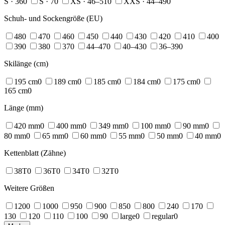
S · 36
0
S · 7
0
XS · 46–51
0
XXS · 44–49
0
Schuh- und Sockengröße (EU)
48
0
47
0
46
0
45
0
44
0
43
0
42
0
41
0
40
0
39
0
38
0
37
0
44–47
0
40–43
0
36–39
0
Skilänge (cm)
195 cm
0
189 cm
0
185 cm
0
184 cm
0
175 cm
0
165 cm
0
Länge (mm)
420 mm
0
400 mm
0
349 mm
0
100 mm
0
90 mm
0
80 mm
0
65 mm
0
60 mm
0
55 mm
0
50 mm
0
40 mm
0
Kettenblatt (Zähne)
38T
0
36T
0
34T
0
32T
0
Weitere Größen
120
0
100
0
95
0
90
0
85
0
80
0
24
0
17
0
13
0
12
0
11
0
10
0
9
0
large
0
regular
0