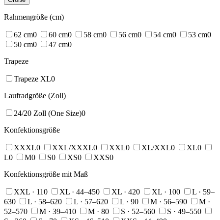
Rahmengröße (cm)
62 cm
0
60 cm
0
58 cm
0
56 cm
0
54 cm
0
53 cm
0
50 cm
0
47 cm
0
Trapeze
Trapeze XL
0
Laufradgröße (Zoll)
24/20 Zoll (One Size)
0
Konfektionsgröße
XXXL
0
XXL/XXXL
0
XXL
0
XL/XXL
0
XL
0
L
0
M
0
S
0
XS
0
XXS
0
Konfektionsgröße mit Maß
XXL · 11
0
XL · 44–45
0
XL · 42
0
XL · 10
0
L · 59–
63
0
L · 58–62
0
L · 57–62
0
L · 9
0
M · 56–59
0
M ·
52–57
0
M · 39–41
0
M · 8
0
S · 52–56
0
S · 49–55
0