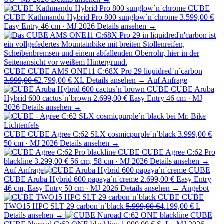
CUBE
CUBE Kathmandu Hybrid Pro 800 sunglow´n´chrome
3.599,00 €
Easy Entry 46 cm · MJ 2026
Details ansehen →
CUBE
CUBE AMS ONE11 C:68X Pro 29 liquidred´n´carbon
3.999,00 €
2.799,00 €
XL
Details ansehen →
Auf Anfrage
CUBE
CUBE Aruba
Hybrid 600 cactus´n´brown
2.699,00 €
Easy Entry 46 cm · MJ
2026
Details ansehen →
CUBE
CUBE Agree C:62 SLX cosmicpurple´n´black
3.999,00 €
50 cm · MJ 2026
Details ansehen →
CUBE
CUBE Agree C:62 Pro
blackline
3.299,00 €
56 cm, 58 cm · MJ 2026
Details ansehen →
Auf Anfrage
CUBE
CUBE Aruba Hybrid 600 papaya´n´creme
2.699,00 €
Easy Entry
46 cm, Easy Entry 50 cm · MJ 2026
Details ansehen →
Angebot
CUBE
CUBE
TWO15 HPC SLT 29 carbon´n´black
5.999,00 €
4.199,00 €
L
Details ansehen →
CUBE