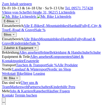
Zum Inhalt springen
Di–Fr 10–13 & 14–18 Uhr · Sa 9–13 Uhr
Tel. 09571 757428
Viktor-von-Scheffel-Straße 31, 96215 Lichtenfels
E-Bikes
Einsatzbereich
Alle E-Bikes
E-Mountainbikes
Hardtail
Fully
E-City &
Tour
E-Road & Gravel
Sale %
Bikes
Einsatzbereich
Alle Bikes
Mountainbikes
Hardtails
Fullys
Road &
Gravel
Kinderräder
Sale %
Zubehör & Equipment
Bekleidung
Alles ansehen
Helme
Bekleidung & Handschuhe
Schuhe
Equipment & Teile
Alles ansehen
Komponenten
Sättel &
Kontaktpunkte
Ersatzteile
Transport
Taschen & Transport
Sale %
Alle Produkte
Nordic
Langlauf & Wintersport
Nordic im Shop
Werkstatt
Bikefitting
Leasing
Mr. Bike
Das sind wir
Über uns &
Team
Markenwelt
Partnerschaften
Kinderhilfe Peru
Mehr
Jobs & Karriere
Ratgeber
Häufige Fragen
Kontakt
Termin buchen