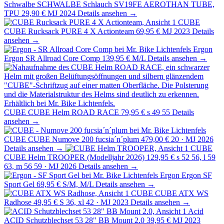
Schwalbe
SCHWALBE Schlauch SV19FE AEROTHAN TUBE,
TPU
29,90 €
MJ 2024
Details ansehen →
CUBE
CUBE Rucksack PURE 4 X Actionteam
69,95 €
MJ 2023
Details
ansehen →
Ergon
Ergon SR Allroad Core Comp
139,95 €
M/L
Details ansehen →
CUBE
CUBE Helm ROAD RACE
79,95 €
s 49 55
Details
ansehen →
CUBE
CUBE Numove 200 fucsia´n´plum
479,00 €
20 · MJ 2026
Details ansehen →
CUBE
CUBE Helm TROOPER (Modelljahr 2026)
129,95 €
s 52 56, l 59
63, m 56 59 · MJ 2026
Details ansehen →
Ergon
Ergon SF
Sport Gel
69,95 €
S/M, M/L
Details ansehen →
CUBE
CUBE ATX WS
Radhose
49,95 €
S 36, xl 42 · MJ 2023
Details ansehen →
Acid
ACID Schutzblechset 53 28" BB Mount 2.0
39,95 €
MJ 2023