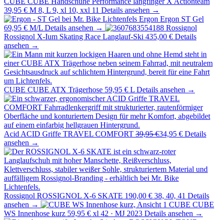
CUBE
CUBE Handschuhe Performance langfinger X Actionteam
39,95 €
M 8, L 9, xl 10, xxl 11
Details ansehen →
Ergon
Ergon ST Gel
69,95 €
M/L
Details ansehen →
Rossignol
Rossignol X-Ium Skating Race Langlauf-Ski
435,00 €
Details
ansehen →
CUBE
CUBE ATX Trägerhose
59,95 €
L
Details ansehen →
Acid
ACID Griffe TRAVEL COMFORT
39,95 €
34,95 €
Details
ansehen →
Rossignol
ROSSIGNOL X-6 SKATE
190,00 €
38, 40, 41
Details
ansehen →
CUBE
CUBE
WS Innenhose kurz
59,95 €
xl 42 · MJ 2023
Details ansehen →