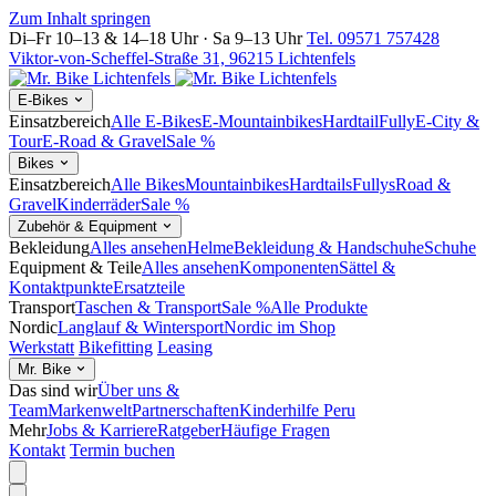
Zum Inhalt springen
Di–Fr 10–13 & 14–18 Uhr · Sa 9–13 Uhr
Tel. 09571 757428
Viktor-von-Scheffel-Straße 31, 96215 Lichtenfels
E-Bikes
Einsatzbereich
Alle E-Bikes
E-Mountainbikes
Hardtail
Fully
E-City &
Tour
E-Road & Gravel
Sale %
Bikes
Einsatzbereich
Alle Bikes
Mountainbikes
Hardtails
Fullys
Road &
Gravel
Kinderräder
Sale %
Zubehör & Equipment
Bekleidung
Alles ansehen
Helme
Bekleidung & Handschuhe
Schuhe
Equipment & Teile
Alles ansehen
Komponenten
Sättel &
Kontaktpunkte
Ersatzteile
Transport
Taschen & Transport
Sale %
Alle Produkte
Nordic
Langlauf & Wintersport
Nordic im Shop
Werkstatt
Bikefitting
Leasing
Mr. Bike
Das sind wir
Über uns &
Team
Markenwelt
Partnerschaften
Kinderhilfe Peru
Mehr
Jobs & Karriere
Ratgeber
Häufige Fragen
Kontakt
Termin buchen