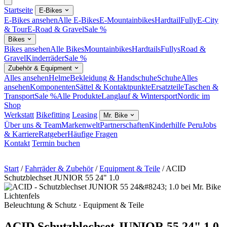
Startseite
E-Bikes
E-Bikes ansehen
Alle E-Bikes
E-Mountainbikes
Hardtail
Fully
E-City
& Tour
E-Road & Gravel
Sale %
Bikes
Bikes ansehen
Alle Bikes
Mountainbikes
Hardtails
Fullys
Road &
Gravel
Kinderräder
Sale %
Zubehör & Equipment
Alles ansehen
Helme
Bekleidung & Handschuhe
Schuhe
Alles
ansehen
Komponenten
Sättel & Kontaktpunkte
Ersatzteile
Taschen &
Transport
Sale %
Alle Produkte
Langlauf & Wintersport
Nordic im
Shop
Werkstatt
Bikefitting
Leasing
Mr. Bike
Über uns & Team
Markenwelt
Partnerschaften
Kinderhilfe Peru
Jobs
& Karriere
Ratgeber
Häufige Fragen
Kontakt
Termin buchen
Start
/
Fahrräder & Zubehör
/
Equipment & Teile
/
ACID
Schutzblechset JUNIOR 55 24" 1.0
Beleuchtung & Schutz · Equipment & Teile
ACID Schutzblechset JUNIOR 55 24" 1.0