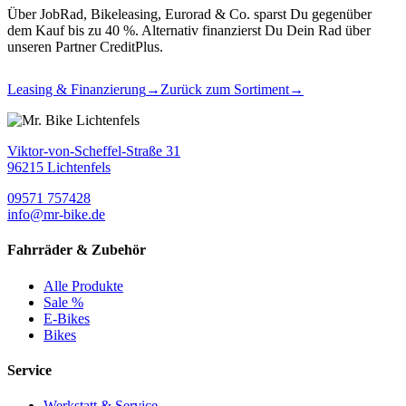
Über JobRad, Bikeleasing, Eurorad & Co. sparst Du gegenüber
dem Kauf bis zu 40 %. Alternativ finanzierst Du Dein Rad über
unseren Partner CreditPlus.
Leasing & Finanzierung
→
Zurück zum Sortiment
→
Viktor-von-Scheffel-Straße 31
96215 Lichtenfels
09571 757428
info@mr-bike.de
Fahrräder & Zubehör
Alle Produkte
Sale %
E-Bikes
Bikes
Service
Werkstatt & Service