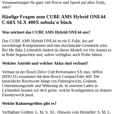
Voraussetzungen für ganz viel Power und Speed auf allen Trails,
oder?
Häufige Fragen zum CUBE AMS Hybrid ONE44
C:68X SLX 400X nebula´n´black
Was zeichnet das CUBE AMS Hybrid ONE44 aus?
Das CUBE AMS Hybrid ONE44 ist ein E-Fully, das auf
zuverlässige Komponenten und eine durchdachte Geometrie setzt.
Bei Mr. Bike Lichtenfels findest du dieses Modell vor Ort, kannst es
in Ruhe begutachten und, sofern verfügbar, auch Probe fahren.
Welcher Antrieb und welcher Akku sind verbaut?
Verbaut ist der Bosch Drive Unit Performance SX max. 60Nm
(BDU31) zusammen mit dem Bosch CompactTube 400. Die
tatsächliche Reichweite hängt von Fahrergewicht, Gelände,
Unterstützungsstufe und Witterung ab. In unserem Laden in
Lichtenfels beraten wir dich gerne, welche Konfiguration zu deinem
Einsatzzweck passt.
Welche Rahmengrößen gibt es?
Verfügbare Größen: L, M, S, XL. Hinweis vom Hersteller: S, M, L,