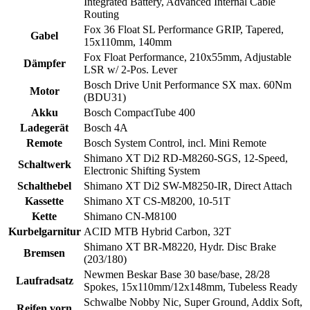
Integrated Battery, Advanced Internal Cable
Routing
Fox 36 Float SL Performance GRIP, Tapered,
Gabel
15x110mm, 140mm
Fox Float Performance, 210x55mm, Adjustable
Dämpfer
LSR w/ 2-Pos. Lever
Bosch Drive Unit Performance SX max. 60Nm
Motor
(BDU31)
Akku
Bosch CompactTube 400
Ladegerät
Bosch 4A
Remote
Bosch System Control, incl. Mini Remote
Shimano XT Di2 RD-M8260-SGS, 12-Speed,
Schaltwerk
Electronic Shifting System
Schalthebel
Shimano XT Di2 SW-M8250-IR, Direct Attach
Kassette
Shimano XT CS-M8200, 10-51T
Kette
Shimano CN-M8100
Kurbelgarnitur
ACID MTB Hybrid Carbon, 32T
Shimano XT BR-M8220, Hydr. Disc Brake
Bremsen
(203/180)
Newmen Beskar Base 30 base/base, 28/28
Laufradsatz
Spokes, 15x110mm/12x148mm, Tubeless Ready
Schwalbe Nobby Nic, Super Ground, Addix Soft,
Reifen vorn