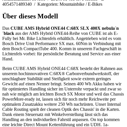
4054571489340 / Kategorien: Mountainbike / E-Bikes
Über dieses Modell
Das
CUBE AMS Hybrid ONE44 C:68X SLX 400X nebula´n
´black
aus der AMS Hybrid ONE44-Reihe von CUBE ist als E-
Fully bei Mr. Bike Lichtenfels erhältlich. Angetrieben wird es vom
Bosch Drive Unit Performance SX max. 60Nm in Verbindung mit
dem Bosch CompactTube 400. Komm in unserem Fachgeschäft in
Lichtenfels vorbei: für persönliche Beratung und Service aus einer
Hand.
Beim CUBE AMS Hybrid ONE44 C:68X besteht der Rahmen aus
unserem hochinnovativen C:68X® Carbonverbundwerkstoff, der
unschlagbare Stabilität und Steifigkeit sowie extrem geringes
Gewicht auf einen Nenner bringt. Seinen 400 Wh Akku haben wir
für optimiertes Handling sicher im Unterrohr verpackt und zwar so
nah wie möglich am leichten Bosch SX Motor und weil das Chassis
PowerMore-ready ist, lassen sich für noch mehr Reichweite per
optimalem Zusatzakku weitere 250 Wh nachrüsten. Unser Internal
Cable Routing spielt der cleanen Optik des Chassis' in die Karten.
Dank einem Steuersatz mit Winkelverstellung lässt sich das
Handling an den individuellen Fahrstil anpassen. On top kommen
eine leichte Direct Mount Kettenführung und ein UDH. 1a-