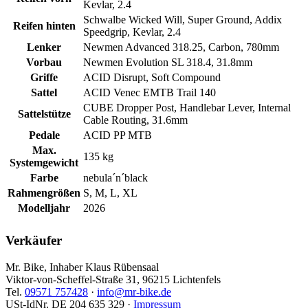
Kevlar, 2.4
Schwalbe Wicked Will, Super Ground, Addix
Reifen hinten
Speedgrip, Kevlar, 2.4
Lenker
Newmen Advanced 318.25, Carbon, 780mm
Vorbau
Newmen Evolution SL 318.4, 31.8mm
Griffe
ACID Disrupt, Soft Compound
Sattel
ACID Venec EMTB Trail 140
CUBE Dropper Post, Handlebar Lever, Internal
Sattelstütze
Cable Routing, 31.6mm
Pedale
ACID PP MTB
Max.
135 kg
Systemgewicht
Farbe
nebula´n´black
Rahmengrößen
S, M, L, XL
Modelljahr
2026
Verkäufer
Mr. Bike, Inhaber Klaus Rübensaal
Viktor-von-Scheffel-Straße 31, 96215 Lichtenfels
Tel.
09571 757428
·
info@mr-bike.de
USt-IdNr. DE 204 635 329 ·
Impressum