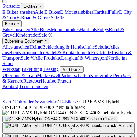
Startseite
E-Bikes
E-Bikes ansehen
Alle E-Bikes
E-Mountainbikes
Hardtail
Fully
E-City
& Tour
E-Road & Gravel
Sale %
Bikes
Bikes ansehen
Alle Bikes
Mountainbikes
Hardtails
Fullys
Road &
Gravel
Kinderräder
Sale %
Zubehör & Equipment
Alles ansehen
Helme
Bekleidung & Handschuhe
Schuhe
Alles
ansehen
Komponenten
Sättel & Kontaktpunkte
Ersatzteile
Taschen &
Transport
Sale %
Alle Produkte
Langlauf & Wintersport
Nordic im
Shop
Werkstatt
Bikefitting
Leasing
Mr. Bike
Über uns & Team
Markenwelt
Partnerschaften
Kinderhilfe Peru
Jobs
& Karriere
Ratgeber
Häufige Fragen
Kontakt
Termin buchen
Start
/
Fahrräder & Zubehör
/
E-Bikes
/
CUBE AMS Hybrid
ONE44 C:68X SLX 400X nebula´n´black