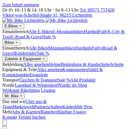
Zum Inhalt springen
Di–Fr 10–13 & 14–18 Uhr · Sa 9–13 Uhr
Tel. 09571 757428
Viktor-von-Scheffel-Straße 31, 96215 Lichtenfels
E-Bikes
Einsatzbereich
Alle E-Bikes
E-Mountainbikes
Hardtail
Fully
E-City &
Tour
E-Road & Gravel
Sale %
Bikes
Einsatzbereich
Alle Bikes
Mountainbikes
Hardtails
Fullys
Road &
Gravel
Kinderräder
Sale %
Zubehör & Equipment
Bekleidung
Alles ansehen
Helme
Bekleidung & Handschuhe
Schuhe
Equipment & Teile
Alles ansehen
Komponenten
Sättel &
Kontaktpunkte
Ersatzteile
Transport
Taschen & Transport
Sale %
Alle Produkte
Nordic
Langlauf & Wintersport
Nordic im Shop
Werkstatt
Bikefitting
Leasing
Mr. Bike
Das sind wir
Über uns &
Team
Markenwelt
Partnerschaften
Kinderhilfe Peru
Mehr
Jobs & Karriere
Ratgeber
Häufige Fragen
Kontakt
Termin buchen