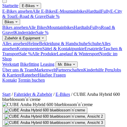
Startseite
E-Bikes
E-Bikes ansehen
Alle E-Bikes
E-Mountainbikes
Hardtail
Fully
E-City
& Tour
E-Road & Gravel
Sale %
Bikes
Bikes ansehen
Alle Bikes
Mountainbikes
Hardtails
Fullys
Road &
Gravel
Kinderräder
Sale %
Zubehör & Equipment
Alles ansehen
Helme
Bekleidung & Handschuhe
Schuhe
Alles
ansehen
Komponenten
Sättel & Kontaktpunkte
Ersatzteile
Taschen &
Transport
Sale %
Alle Produkte
Langlauf & Wintersport
Nordic im
Shop
Werkstatt
Bikefitting
Leasing
Mr. Bike
Über uns & Team
Markenwelt
Partnerschaften
Kinderhilfe Peru
Jobs
& Karriere
Ratgeber
Häufige Fragen
Kontakt
Termin buchen
Start
/
Fahrräder & Zubehör
/
E-Bikes
/
CUBE Aruba Hybrid 600
blueblossom´n´creme