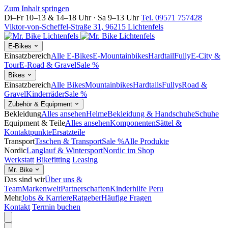
Zum Inhalt springen
Di–Fr 10–13 & 14–18 Uhr · Sa 9–13 Uhr
Tel. 09571 757428
Viktor-von-Scheffel-Straße 31, 96215 Lichtenfels
E-Bikes
Einsatzbereich
Alle E-Bikes
E-Mountainbikes
Hardtail
Fully
E-City &
Tour
E-Road & Gravel
Sale %
Bikes
Einsatzbereich
Alle Bikes
Mountainbikes
Hardtails
Fullys
Road &
Gravel
Kinderräder
Sale %
Zubehör & Equipment
Bekleidung
Alles ansehen
Helme
Bekleidung & Handschuhe
Schuhe
Equipment & Teile
Alles ansehen
Komponenten
Sättel &
Kontaktpunkte
Ersatzteile
Transport
Taschen & Transport
Sale %
Alle Produkte
Nordic
Langlauf & Wintersport
Nordic im Shop
Werkstatt
Bikefitting
Leasing
Mr. Bike
Das sind wir
Über uns &
Team
Markenwelt
Partnerschaften
Kinderhilfe Peru
Mehr
Jobs & Karriere
Ratgeber
Häufige Fragen
Kontakt
Termin buchen