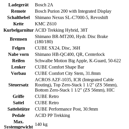
Ladegerät
Bosch 2A
Remote
Bosch Purion 200 with Integrated Display
Schalthebel
Shimano Nexus SL-C7000-5, Revoshift
Kette
KMC Z610
Kurbelgarnitur
ACID Trekking Hybrid, 38T
Shimano BR-MT200, Hydr. Disc Brake
Bremsen
(180/180)
Felgen
CUBE SX24, Disc, 36H
Nabe vorn
Shimano HB-QC400, QR, Centerlock
Reifen
Schwalbe Motion Big Apple, K-Guard, 50-622
Lenker
CUBE Comfort Shape Bar
Vorbau
CUBE Comfort City Stem, 31.8mm
ACROS AZF-1035, ICR (Integrated Cable
Steuersatz
Routing), Top Zero-Stack 1 1/2" (ZS 56mm),
Bottom Zero-Stack 1 1/2" (ZS 56mm), HIC
Griffe
CUBE Retro
Sattel
CUBE Retro
Sattelstütze
CUBE Performance Post, 30.9mm
Pedale
ACID PP Trekking
Max.
140 kg
Systemgewicht