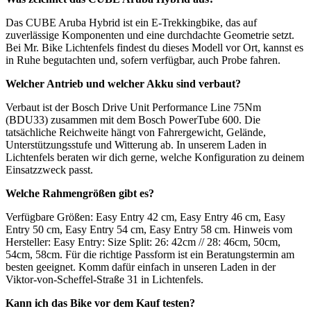
Das CUBE Aruba Hybrid ist ein E-Trekkingbike, das auf
zuverlässige Komponenten und eine durchdachte Geometrie setzt.
Bei Mr. Bike Lichtenfels findest du dieses Modell vor Ort, kannst es
in Ruhe begutachten und, sofern verfügbar, auch Probe fahren.
Welcher Antrieb und welcher Akku sind verbaut?
Verbaut ist der Bosch Drive Unit Performance Line 75Nm
(BDU33) zusammen mit dem Bosch PowerTube 600. Die
tatsächliche Reichweite hängt von Fahrergewicht, Gelände,
Unterstützungsstufe und Witterung ab. In unserem Laden in
Lichtenfels beraten wir dich gerne, welche Konfiguration zu deinem
Einsatzzweck passt.
Welche Rahmengrößen gibt es?
Verfügbare Größen: Easy Entry 42 cm, Easy Entry 46 cm, Easy
Entry 50 cm, Easy Entry 54 cm, Easy Entry 58 cm. Hinweis vom
Hersteller: Easy Entry: Size Split: 26: 42cm // 28: 46cm, 50cm,
54cm, 58cm. Für die richtige Passform ist ein Beratungstermin am
besten geeignet. Komm dafür einfach in unseren Laden in der
Viktor-von-Scheffel-Straße 31 in Lichtenfels.
Kann ich das Bike vor dem Kauf testen?