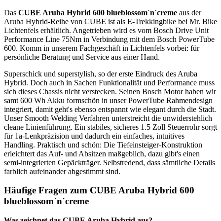
Das
CUBE Aruba Hybrid 600 blueblossom´n´creme
aus der
Aruba Hybrid-Reihe von CUBE ist als E-Trekkingbike bei Mr. Bike
Lichtenfels erhältlich. Angetrieben wird es vom Bosch Drive Unit
Performance Line 75Nm in Verbindung mit dem Bosch PowerTube
600. Komm in unserem Fachgeschäft in Lichtenfels vorbei: für
persönliche Beratung und Service aus einer Hand.
Superschick und superstylish, so der erste Eindruck des Aruba
Hybrid. Doch auch in Sachen Funktionalität und Performance muss
sich dieses Chassis nicht verstecken. Seinen Bosch Motor haben wir
samt 600 Wh Akku formschön in unser PowerTube Rahmendesign
integriert, damit geht's ebenso entspannt wie elegant durch die Stadt.
Unser Smooth Welding Verfahren unterstreicht die unwiderstehlich
cleane Linienführung. Ein stabiles, sicheres 1.5 Zoll Steuerrohr sorgt
für 1a-Lenkpräzision und dadurch ein einfaches, intuitives
Handling. Praktisch und schön: Die Tiefeinsteiger-Konstruktion
erleichtert das Auf- und Absitzen maßgeblich, dazu gibt's einen
semi-integrierten Gepäckträger. Selbstredend, dass sämtliche Details
farblich aufeinander abgestimmt sind.
Häufige Fragen zum CUBE Aruba Hybrid 600
blueblossom´n´creme
Was zeichnet das CUBE Aruba Hybrid aus?