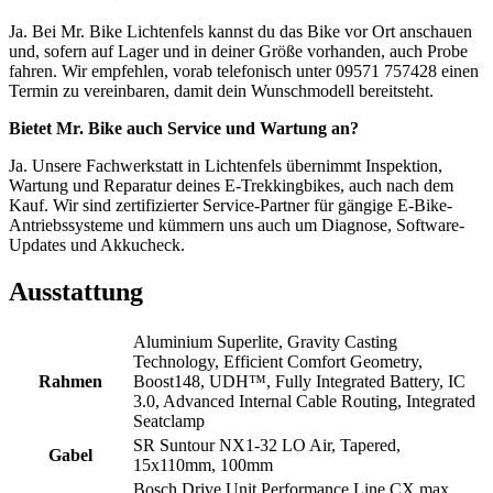
Ja. Bei Mr. Bike Lichtenfels kannst du das Bike vor Ort anschauen
und, sofern auf Lager und in deiner Größe vorhanden, auch Probe
fahren. Wir empfehlen, vorab telefonisch unter 09571 757428 einen
Termin zu vereinbaren, damit dein Wunschmodell bereitsteht.
Bietet Mr. Bike auch Service und Wartung an?
Ja. Unsere Fachwerkstatt in Lichtenfels übernimmt Inspektion,
Wartung und Reparatur deines E-Trekkingbikes, auch nach dem
Kauf. Wir sind zertifizierter Service-Partner für gängige E-Bike-
Antriebssysteme und kümmern uns auch um Diagnose, Software-
Updates und Akkucheck.
Ausstattung
Aluminium Superlite, Gravity Casting
Technology, Efficient Comfort Geometry,
Rahmen
Boost148, UDH™, Fully Integrated Battery, IC
3.0, Advanced Internal Cable Routing, Integrated
Seatclamp
SR Suntour NX1-32 LO Air, Tapered,
Gabel
15x110mm, 100mm
Bosch Drive Unit Performance Line CX max.