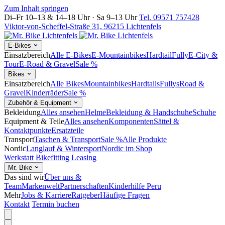
Zum Inhalt springen
Di–Fr 10–13 & 14–18 Uhr · Sa 9–13 Uhr
Tel. 09571 757428
Viktor-von-Scheffel-Straße 31, 96215 Lichtenfels
E-Bikes
Einsatzbereich
Alle E-Bikes
E-Mountainbikes
Hardtail
Fully
E-City &
Tour
E-Road & Gravel
Sale %
Bikes
Einsatzbereich
Alle Bikes
Mountainbikes
Hardtails
Fullys
Road &
Gravel
Kinderräder
Sale %
Zubehör & Equipment
Bekleidung
Alles ansehen
Helme
Bekleidung & Handschuhe
Schuhe
Equipment & Teile
Alles ansehen
Komponenten
Sättel &
Kontaktpunkte
Ersatzteile
Transport
Taschen & Transport
Sale %
Alle Produkte
Nordic
Langlauf & Wintersport
Nordic im Shop
Werkstatt
Bikefitting
Leasing
Mr. Bike
Das sind wir
Über uns &
Team
Markenwelt
Partnerschaften
Kinderhilfe Peru
Mehr
Jobs & Karriere
Ratgeber
Häufige Fragen
Kontakt
Termin buchen