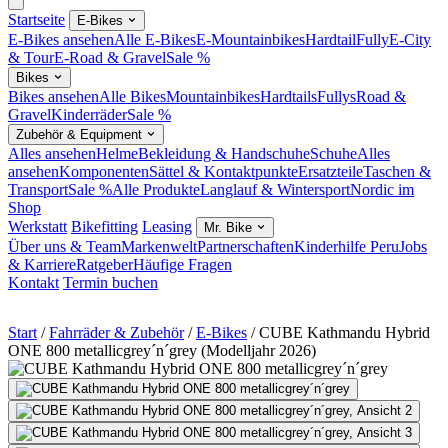
Startseite
E-Bikes
E-Bikes ansehen
Alle E-Bikes
E-Mountainbikes
Hardtail
Fully
E-City
& Tour
E-Road & Gravel
Sale %
Bikes
Bikes ansehen
Alle Bikes
Mountainbikes
Hardtails
Fullys
Road &
Gravel
Kinderräder
Sale %
Zubehör & Equipment
Alles ansehen
Helme
Bekleidung & Handschuhe
Schuhe
Alles
ansehen
Komponenten
Sättel & Kontaktpunkte
Ersatzteile
Taschen &
Transport
Sale %
Alle Produkte
Langlauf & Wintersport
Nordic im
Shop
Werkstatt
Bikefitting
Leasing
Mr. Bike
Über uns & Team
Markenwelt
Partnerschaften
Kinderhilfe Peru
Jobs
& Karriere
Ratgeber
Häufige Fragen
Kontakt
Termin buchen
Start
/
Fahrräder & Zubehör
/
E-Bikes
/
CUBE Kathmandu Hybrid
ONE 800 metallicgrey´n´grey (Modelljahr 2026)