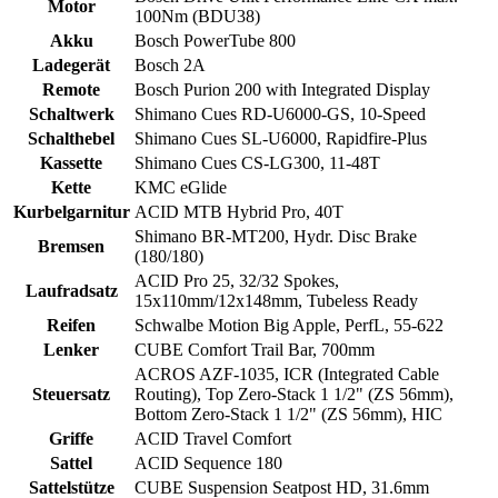
Motor
100Nm (BDU38)
Akku
Bosch PowerTube 800
Ladegerät
Bosch 2A
Remote
Bosch Purion 200 with Integrated Display
Schaltwerk
Shimano Cues RD-U6000-GS, 10-Speed
Schalthebel
Shimano Cues SL-U6000, Rapidfire-Plus
Kassette
Shimano Cues CS-LG300, 11-48T
Kette
KMC eGlide
Kurbelgarnitur
ACID MTB Hybrid Pro, 40T
Shimano BR-MT200, Hydr. Disc Brake
Bremsen
(180/180)
ACID Pro 25, 32/32 Spokes,
Laufradsatz
15x110mm/12x148mm, Tubeless Ready
Reifen
Schwalbe Motion Big Apple, PerfL, 55-622
Lenker
CUBE Comfort Trail Bar, 700mm
ACROS AZF-1035, ICR (Integrated Cable
Steuersatz
Routing), Top Zero-Stack 1 1/2" (ZS 56mm),
Bottom Zero-Stack 1 1/2" (ZS 56mm), HIC
Griffe
ACID Travel Comfort
Sattel
ACID Sequence 180
Sattelstütze
CUBE Suspension Seatpost HD, 31.6mm