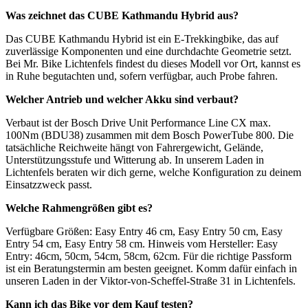
Was zeichnet das CUBE Kathmandu Hybrid aus?
Das CUBE Kathmandu Hybrid ist ein E-Trekkingbike, das auf
zuverlässige Komponenten und eine durchdachte Geometrie setzt.
Bei Mr. Bike Lichtenfels findest du dieses Modell vor Ort, kannst es
in Ruhe begutachten und, sofern verfügbar, auch Probe fahren.
Welcher Antrieb und welcher Akku sind verbaut?
Verbaut ist der Bosch Drive Unit Performance Line CX max.
100Nm (BDU38) zusammen mit dem Bosch PowerTube 800. Die
tatsächliche Reichweite hängt von Fahrergewicht, Gelände,
Unterstützungsstufe und Witterung ab. In unserem Laden in
Lichtenfels beraten wir dich gerne, welche Konfiguration zu deinem
Einsatzzweck passt.
Welche Rahmengrößen gibt es?
Verfügbare Größen: Easy Entry 46 cm, Easy Entry 50 cm, Easy
Entry 54 cm, Easy Entry 58 cm. Hinweis vom Hersteller: Easy
Entry: 46cm, 50cm, 54cm, 58cm, 62cm. Für die richtige Passform
ist ein Beratungstermin am besten geeignet. Komm dafür einfach in
unseren Laden in der Viktor-von-Scheffel-Straße 31 in Lichtenfels.
Kann ich das Bike vor dem Kauf testen?