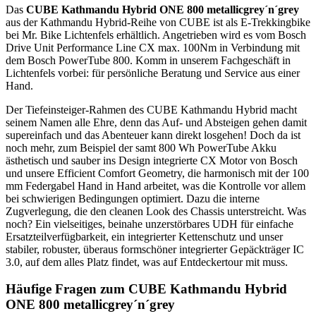
Das
CUBE Kathmandu Hybrid ONE 800 metallicgrey´n´grey
aus der Kathmandu Hybrid-Reihe von CUBE ist als E-Trekkingbike
bei Mr. Bike Lichtenfels erhältlich. Angetrieben wird es vom Bosch
Drive Unit Performance Line CX max. 100Nm in Verbindung mit
dem Bosch PowerTube 800. Komm in unserem Fachgeschäft in
Lichtenfels vorbei: für persönliche Beratung und Service aus einer
Hand.
Der Tiefeinsteiger-Rahmen des CUBE Kathmandu Hybrid macht
seinem Namen alle Ehre, denn das Auf- und Absteigen gehen damit
supereinfach und das Abenteuer kann direkt losgehen! Doch da ist
noch mehr, zum Beispiel der samt 800 Wh PowerTube Akku
ästhetisch und sauber ins Design integrierte CX Motor von Bosch
und unsere Efficient Comfort Geometry, die harmonisch mit der 100
mm Federgabel Hand in Hand arbeitet, was die Kontrolle vor allem
bei schwierigen Bedingungen optimiert. Dazu die interne
Zugverlegung, die den cleanen Look des Chassis unterstreicht. Was
noch? Ein vielseitiges, beinahe unzerstörbares UDH für einfache
Ersatzteilverfügbarkeit, ein integrierter Kettenschutz und unser
stabiler, robuster, überaus formschöner integrierter Gepäckträger IC
3.0, auf dem alles Platz findet, was auf Entdeckertour mit muss.
Häufige Fragen zum CUBE Kathmandu Hybrid
ONE 800 metallicgrey´n´grey