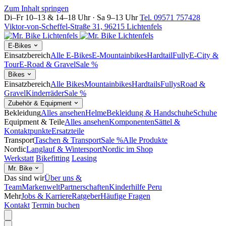
Zum Inhalt springen
Di–Fr 10–13 & 14–18 Uhr · Sa 9–13 Uhr
Tel. 09571 757428
Viktor-von-Scheffel-Straße 31, 96215 Lichtenfels
E-Bikes
Einsatzbereich
Alle E-Bikes
E-Mountainbikes
Hardtail
Fully
E-City &
Tour
E-Road & Gravel
Sale %
Bikes
Einsatzbereich
Alle Bikes
Mountainbikes
Hardtails
Fullys
Road &
Gravel
Kinderräder
Sale %
Zubehör & Equipment
Bekleidung
Alles ansehen
Helme
Bekleidung & Handschuhe
Schuhe
Equipment & Teile
Alles ansehen
Komponenten
Sättel &
Kontaktpunkte
Ersatzteile
Transport
Taschen & Transport
Sale %
Alle Produkte
Nordic
Langlauf & Wintersport
Nordic im Shop
Werkstatt
Bikefitting
Leasing
Mr. Bike
Das sind wir
Über uns &
Team
Markenwelt
Partnerschaften
Kinderhilfe Peru
Mehr
Jobs & Karriere
Ratgeber
Häufige Fragen
Kontakt
Termin buchen