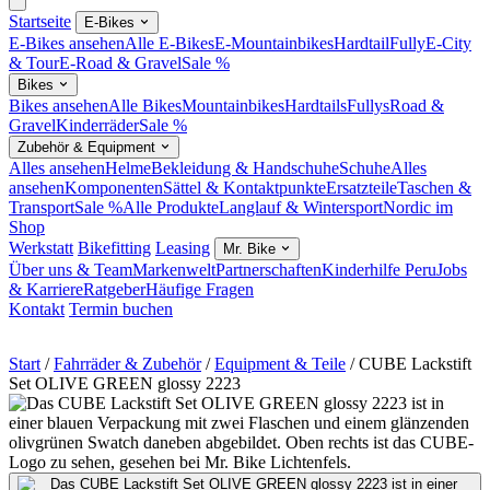
Startseite
E-Bikes
E-Bikes ansehen
Alle E-Bikes
E-Mountainbikes
Hardtail
Fully
E-City
& Tour
E-Road & Gravel
Sale %
Bikes
Bikes ansehen
Alle Bikes
Mountainbikes
Hardtails
Fullys
Road &
Gravel
Kinderräder
Sale %
Zubehör & Equipment
Alles ansehen
Helme
Bekleidung & Handschuhe
Schuhe
Alles
ansehen
Komponenten
Sättel & Kontaktpunkte
Ersatzteile
Taschen &
Transport
Sale %
Alle Produkte
Langlauf & Wintersport
Nordic im
Shop
Werkstatt
Bikefitting
Leasing
Mr. Bike
Über uns & Team
Markenwelt
Partnerschaften
Kinderhilfe Peru
Jobs
& Karriere
Ratgeber
Häufige Fragen
Kontakt
Termin buchen
Start
/
Fahrräder & Zubehör
/
Equipment & Teile
/
CUBE Lackstift
Set OLIVE GREEN glossy 2223