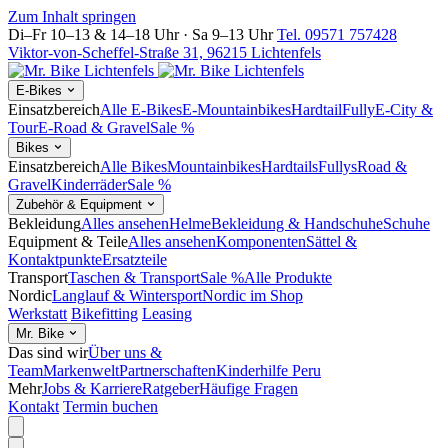
Zum Inhalt springen
Di–Fr 10–13 & 14–18 Uhr · Sa 9–13 Uhr
Tel. 09571 757428
Viktor-von-Scheffel-Straße 31, 96215 Lichtenfels
E-Bikes
Einsatzbereich
Alle E-Bikes
E-Mountainbikes
Hardtail
Fully
E-City &
Tour
E-Road & Gravel
Sale %
Bikes
Einsatzbereich
Alle Bikes
Mountainbikes
Hardtails
Fullys
Road &
Gravel
Kinderräder
Sale %
Zubehör & Equipment
Bekleidung
Alles ansehen
Helme
Bekleidung & Handschuhe
Schuhe
Equipment & Teile
Alles ansehen
Komponenten
Sättel &
Kontaktpunkte
Ersatzteile
Transport
Taschen & Transport
Sale %
Alle Produkte
Nordic
Langlauf & Wintersport
Nordic im Shop
Werkstatt
Bikefitting
Leasing
Mr. Bike
Das sind wir
Über uns &
Team
Markenwelt
Partnerschaften
Kinderhilfe Peru
Mehr
Jobs & Karriere
Ratgeber
Häufige Fragen
Kontakt
Termin buchen