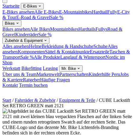
Startseite
E-Bikes
E-Bikes ansehen
Alle E-Bikes
E-Mountainbikes
Hardtail
Fully
E-City
& Tour
E-Road & Gravel
Sale %
Bikes
Bikes ansehen
Alle Bikes
Mountainbikes
Hardtails
Fullys
Road &
Gravel
Kinderräder
Sale %
Zubehör & Equipment
Alles ansehen
Helme
Bekleidung & Handschuhe
Schuhe
Alles
ansehen
Komponenten
Sättel & Kontaktpunkte
Ersatzteile
Taschen &
Transport
Sale %
Alle Produkte
Langlauf & Wintersport
Nordic im
Shop
Werkstatt
Bikefitting
Leasing
Mr. Bike
Über uns & Team
Markenwelt
Partnerschaften
Kinderhilfe Peru
Jobs
& Karriere
Ratgeber
Häufige Fragen
Kontakt
Termin buchen
Start
/
Fahrräder & Zubehör
/
Equipment & Teile
/
CUBE Lackstift
Set RETRO GREEN matt 2121