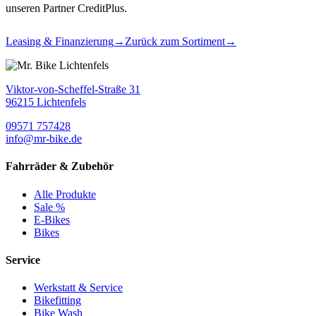
unseren Partner CreditPlus.
Leasing & Finanzierung
→
Zurück zum Sortiment
→
Viktor-von-Scheffel-Straße 31
96215 Lichtenfels
09571 757428
info@mr-bike.de
Fahrräder & Zubehör
Alle Produkte
Sale %
E-Bikes
Bikes
Service
Werkstatt & Service
Bikefitting
Bike Wash