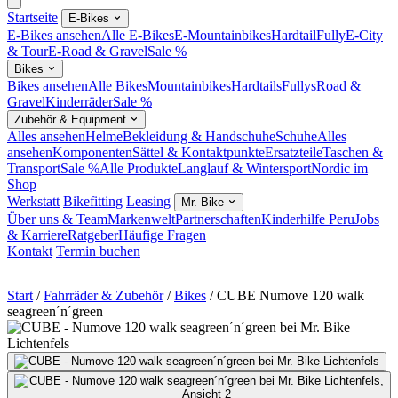
Startseite
E-Bikes
E-Bikes ansehen
Alle E-Bikes
E-Mountainbikes
Hardtail
Fully
E-City
& Tour
E-Road & Gravel
Sale %
Bikes
Bikes ansehen
Alle Bikes
Mountainbikes
Hardtails
Fullys
Road &
Gravel
Kinderräder
Sale %
Zubehör & Equipment
Alles ansehen
Helme
Bekleidung & Handschuhe
Schuhe
Alles
ansehen
Komponenten
Sättel & Kontaktpunkte
Ersatzteile
Taschen &
Transport
Sale %
Alle Produkte
Langlauf & Wintersport
Nordic im
Shop
Werkstatt
Bikefitting
Leasing
Mr. Bike
Über uns & Team
Markenwelt
Partnerschaften
Kinderhilfe Peru
Jobs
& Karriere
Ratgeber
Häufige Fragen
Kontakt
Termin buchen
Start
/
Fahrräder & Zubehör
/
Bikes
/
CUBE Numove 120 walk
seagreen´n´green