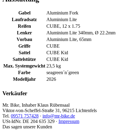
Gabel
Aluminium Fork
Laufradsatz
Aluminium Lite
Reifen
CUBE, 12 x 1.75
Lenker
Aluminium Lite 340mm, Ø 22.2mm
Vorbau
Aluminium Lite, 65mm
Griffe
CUBE
Sattel
CUBE Kid
Sattelstütze
CUBE Kid
Max. Systemgewicht
23,5 kg
Farbe
seagreen´n´green
Modelljahr
2026
Verkäufer
Mr. Bike, Inhaber Klaus Rübensaal
Viktor-von-Scheffel-Straße 31, 96215 Lichtenfels
Tel.
09571 757428
·
info@mr-bike.de
USt-IdNr. DE 204 635 329 ·
Impressum
Das sagen unsere Kunden