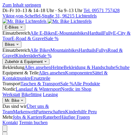
Zum Inhalt springen
Di–Fr 10–13 & 14–18 Uhr · Sa 9–13 Uhr
Tel. 09571 757428
Viktor-von-Scheffel-Straße 31, 96215 Lichtenfels
E-Bikes
Einsatzbereich
Alle E-Bikes
E-Mountainbikes
Hardtail
Fully
E-City &
Tour
E-Road & Gravel
Sale %
Bikes
Einsatzbereich
Alle Bikes
Mountainbikes
Hardtails
Fullys
Road &
Gravel
Kinderräder
Sale %
Zubehör & Equipment
Bekleidung
Alles ansehen
Helme
Bekleidung & Handschuhe
Schuhe
Equipment & Teile
Alles ansehen
Komponenten
Sättel &
Kontaktpunkte
Ersatzteile
Transport
Taschen & Transport
Sale %
Alle Produkte
Nordic
Langlauf & Wintersport
Nordic im Shop
Werkstatt
Bikefitting
Leasing
Mr. Bike
Das sind wir
Über uns &
Team
Markenwelt
Partnerschaften
Kinderhilfe Peru
Mehr
Jobs & Karriere
Ratgeber
Häufige Fragen
Kontakt
Termin buchen