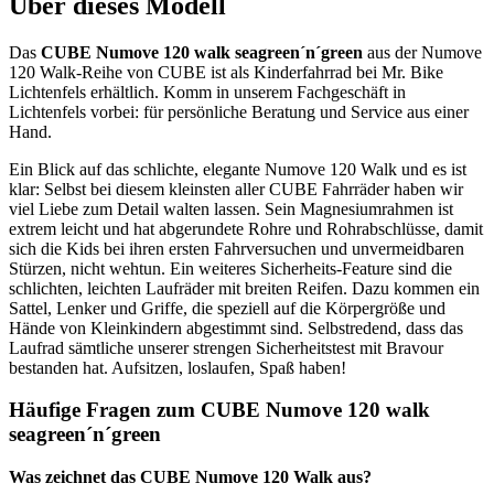
Über dieses Modell
Das
CUBE Numove 120 walk seagreen´n´green
aus der Numove
120 Walk-Reihe von CUBE ist als Kinderfahrrad bei Mr. Bike
Lichtenfels erhältlich. Komm in unserem Fachgeschäft in
Lichtenfels vorbei: für persönliche Beratung und Service aus einer
Hand.
Ein Blick auf das schlichte, elegante Numove 120 Walk und es ist
klar: Selbst bei diesem kleinsten aller CUBE Fahrräder haben wir
viel Liebe zum Detail walten lassen. Sein Magnesiumrahmen ist
extrem leicht und hat abgerundete Rohre und Rohrabschlüsse, damit
sich die Kids bei ihren ersten Fahrversuchen und unvermeidbaren
Stürzen, nicht wehtun. Ein weiteres Sicherheits-Feature sind die
schlichten, leichten Laufräder mit breiten Reifen. Dazu kommen ein
Sattel, Lenker und Griffe, die speziell auf die Körpergröße und
Hände von Kleinkindern abgestimmt sind. Selbstredend, dass das
Laufrad sämtliche unserer strengen Sicherheitstest mit Bravour
bestanden hat. Aufsitzen, loslaufen, Spaß haben!
Häufige Fragen zum CUBE Numove 120 walk
seagreen´n´green
Was zeichnet das CUBE Numove 120 Walk aus?