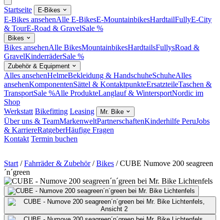
Startseite
E-Bikes
E-Bikes ansehen
Alle E-Bikes
E-Mountainbikes
Hardtail
Fully
E-City
& Tour
E-Road & Gravel
Sale %
Bikes
Bikes ansehen
Alle Bikes
Mountainbikes
Hardtails
Fullys
Road &
Gravel
Kinderräder
Sale %
Zubehör & Equipment
Alles ansehen
Helme
Bekleidung & Handschuhe
Schuhe
Alles
ansehen
Komponenten
Sättel & Kontaktpunkte
Ersatzteile
Taschen &
Transport
Sale %
Alle Produkte
Langlauf & Wintersport
Nordic im
Shop
Werkstatt
Bikefitting
Leasing
Mr. Bike
Über uns & Team
Markenwelt
Partnerschaften
Kinderhilfe Peru
Jobs
& Karriere
Ratgeber
Häufige Fragen
Kontakt
Termin buchen
Start
/
Fahrräder & Zubehör
/
Bikes
/
CUBE Numove 200 seagreen
´n´green