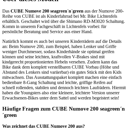
Das
CUBE Numove 200 seagreen´n´green
aus der Numove 200-
Reihe von CUBE ist als Kinderfahrrad bei Mr. Bike Lichtenfels
erhältlich. Geschaltet wird über die Shimano RD-M3020 Schaltung.
Komm in unserem Fachgeschäft in Lichtenfels vorbei: für
persönliche Beratung und Service aus einer Hand.
Natürlich kommt es auch bei unseren Kinderrädern auf die Details
an: Beim Numove 200, zum Beispiel, haben Lenker und Griffe
weniger Durchmesser, sodass Kinderhände sie optimal greifen
können und seine leichten, kraftvollen V-Brakes sind mit
kindgerecht proportionierten Hebeln versehen. Zudem kann das
Bike dank dem komplett verstellbaren CUBE Vorbau (Höhe und
Abstand des Lenkers sind variierbar) ein gutes Stück mit den Kids
mitwachsen. Das Ausstattungspaket komplett machen eine einfach
bedienbare 8-Gang Schaltung und leichte, griffige Reifen auf
schnell rollenden, stabilen und dennoch leichten Laufrädern. Hiermit
haben die Youngsters also eine kleinere, leichtere Version unserer
Erwachsenen-Bikes unter dem Sattel und werden begeistert sein!
Häufige Fragen zum CUBE Numove 200 seagreen´n
´green
Was zeichnet das CUBE Numove 200 aus?