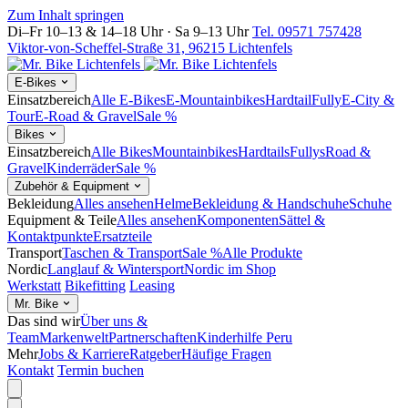
Zum Inhalt springen
Di–Fr 10–13 & 14–18 Uhr · Sa 9–13 Uhr
Tel. 09571 757428
Viktor-von-Scheffel-Straße 31, 96215 Lichtenfels
E-Bikes
Einsatzbereich
Alle E-Bikes
E-Mountainbikes
Hardtail
Fully
E-City &
Tour
E-Road & Gravel
Sale %
Bikes
Einsatzbereich
Alle Bikes
Mountainbikes
Hardtails
Fullys
Road &
Gravel
Kinderräder
Sale %
Zubehör & Equipment
Bekleidung
Alles ansehen
Helme
Bekleidung & Handschuhe
Schuhe
Equipment & Teile
Alles ansehen
Komponenten
Sättel &
Kontaktpunkte
Ersatzteile
Transport
Taschen & Transport
Sale %
Alle Produkte
Nordic
Langlauf & Wintersport
Nordic im Shop
Werkstatt
Bikefitting
Leasing
Mr. Bike
Das sind wir
Über uns &
Team
Markenwelt
Partnerschaften
Kinderhilfe Peru
Mehr
Jobs & Karriere
Ratgeber
Häufige Fragen
Kontakt
Termin buchen