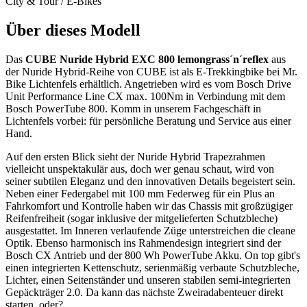
City & Tour / E-Bikes
Über dieses Modell
Das
CUBE Nuride Hybrid EXC 800 lemongrass´n´reflex
aus
der Nuride Hybrid-Reihe von CUBE ist als E-Trekkingbike bei Mr.
Bike Lichtenfels erhältlich. Angetrieben wird es vom Bosch Drive
Unit Performance Line CX max. 100Nm in Verbindung mit dem
Bosch PowerTube 800. Komm in unserem Fachgeschäft in
Lichtenfels vorbei: für persönliche Beratung und Service aus einer
Hand.
Auf den ersten Blick sieht der Nuride Hybrid Trapezrahmen
vielleicht unspektakulär aus, doch wer genau schaut, wird von
seiner subtilen Eleganz und den innovativen Details begeistert sein.
Neben einer Federgabel mit 100 mm Federweg für ein Plus an
Fahrkomfort und Kontrolle haben wir das Chassis mit großzügiger
Reifenfreiheit (sogar inklusive der mitgelieferten Schutzbleche)
ausgestattet. Im Inneren verlaufende Züge unterstreichen die cleane
Optik. Ebenso harmonisch ins Rahmendesign integriert sind der
Bosch CX Antrieb und der 800 Wh PowerTube Akku. On top gibt's
einen integrierten Kettenschutz, serienmäßig verbaute Schutzbleche,
Lichter, einen Seitenständer und unseren stabilen semi-integrierten
Gepäckträger 2.0. Da kann das nächste Zweiradabenteuer direkt
starten, oder?