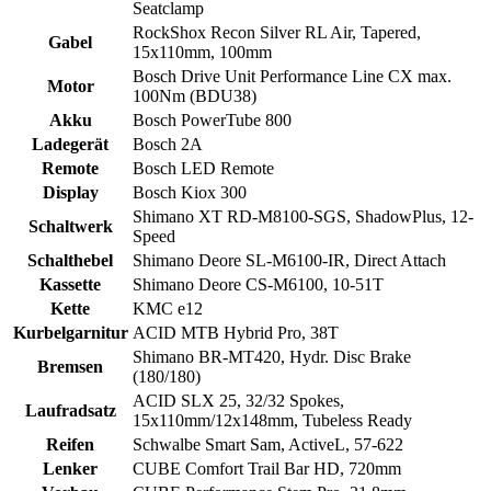
Seatclamp
RockShox Recon Silver RL Air, Tapered,
Gabel
15x110mm, 100mm
Bosch Drive Unit Performance Line CX max.
Motor
100Nm (BDU38)
Akku
Bosch PowerTube 800
Ladegerät
Bosch 2A
Remote
Bosch LED Remote
Display
Bosch Kiox 300
Shimano XT RD-M8100-SGS, ShadowPlus, 12-
Schaltwerk
Speed
Schalthebel
Shimano Deore SL-M6100-IR, Direct Attach
Kassette
Shimano Deore CS-M6100, 10-51T
Kette
KMC e12
Kurbelgarnitur
ACID MTB Hybrid Pro, 38T
Shimano BR-MT420, Hydr. Disc Brake
Bremsen
(180/180)
ACID SLX 25, 32/32 Spokes,
Laufradsatz
15x110mm/12x148mm, Tubeless Ready
Reifen
Schwalbe Smart Sam, ActiveL, 57-622
Lenker
CUBE Comfort Trail Bar HD, 720mm