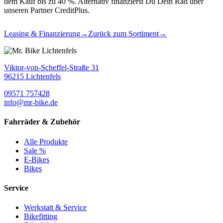
dem Kauf bis zu 40 %. Alternativ finanzierst Du Dein Rad über
unseren Partner CreditPlus.
Leasing & Finanzierung
→
Zurück zum Sortiment
→
Viktor-von-Scheffel-Straße 31
96215 Lichtenfels
09571 757428
info@mr-bike.de
Fahrräder & Zubehör
Alle Produkte
Sale %
E-Bikes
Bikes
Service
Werkstatt & Service
Bikefitting