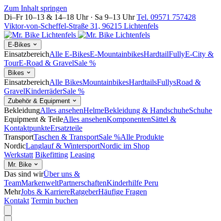
Zum Inhalt springen
Di–Fr 10–13 & 14–18 Uhr · Sa 9–13 Uhr
Tel. 09571 757428
Viktor-von-Scheffel-Straße 31, 96215 Lichtenfels
E-Bikes
Einsatzbereich
Alle E-Bikes
E-Mountainbikes
Hardtail
Fully
E-City &
Tour
E-Road & Gravel
Sale %
Bikes
Einsatzbereich
Alle Bikes
Mountainbikes
Hardtails
Fullys
Road &
Gravel
Kinderräder
Sale %
Zubehör & Equipment
Bekleidung
Alles ansehen
Helme
Bekleidung & Handschuhe
Schuhe
Equipment & Teile
Alles ansehen
Komponenten
Sättel &
Kontaktpunkte
Ersatzteile
Transport
Taschen & Transport
Sale %
Alle Produkte
Nordic
Langlauf & Wintersport
Nordic im Shop
Werkstatt
Bikefitting
Leasing
Mr. Bike
Das sind wir
Über uns &
Team
Markenwelt
Partnerschaften
Kinderhilfe Peru
Mehr
Jobs & Karriere
Ratgeber
Häufige Fragen
Kontakt
Termin buchen