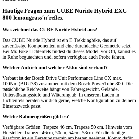
Häufige Fragen zum CUBE Nuride Hybrid EXC
800 lemongrass´n´reflex
Was zeichnet das CUBE Nuride Hybrid aus?
Das CUBE Nuride Hybrid ist ein E-Trekkingbike, das auf
zuverlässige Komponenten und eine durchdachte Geometrie setzt.
Bei Mr. Bike Lichtenfels findest du dieses Modell vor Ort, kannst es
in Ruhe begutachten und, sofern verfügbar, auch Probe fahren.
Welcher Antrieb und welcher Akku sind verbaut?
Verbaut ist der Bosch Drive Unit Performance Line CX max.
100Nm (BDU38) zusammen mit dem Bosch PowerTube 800. Die
tatsächliche Reichweite hängt von Fahrergewicht, Gelände,
Unterstützungsstufe und Witterung ab. In unserem Laden in
Lichtenfels beraten wir dich gerne, welche Konfiguration zu deinem
Einsatzzweck passt.
Welche Rahmengrößen gibt es?
Verfügbare Größen: Trapeze 46 cm, Trapeze 50 cm. Hinweis vom
Hersteller: Trapeze: 46cm, 50cm, 54cm, 58cm. Für die richtige
Passform ist ein Beratungstermin am besten geeignet. Komm dafür