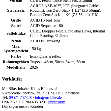
Vorbau
CUBE Performance Stem Pro, 31.8mm
ACROS AZF-1035, ICR (Integrated Cable
Steuersatz
Routing), Top Zero-Stack 1 1/2" (ZS 56mm),
Bottom Zero-Stack 1 1/2" (ZS 56mm), HIC
Griffe
ACID Hybrid Tour
Sattel
ACID Sequence 180
CUBE Dropper Post, Handlebar Lever, Internal
Sattelstütze
Cable Routing, 31.6mm
Pedale
ACID PP Trekking
Max.
150 kg
Systemgewicht
Farbe
lemongrass´n´reflex
Rahmengrößen
Trapeze: 46cm, 50cm, 54cm, 58cm
Modelljahr
2026
Verkäufer
Mr. Bike, Inhaber Klaus Rübensaal
Viktor-von-Scheffel-Straße 31, 96215 Lichtenfels
Tel.
09571 757428
·
info@mr-bike.de
USt-IdNr. DE 204 635 329 ·
Impressum
Das sagen unsere Kunden