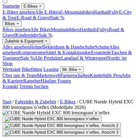
Startseite
E-Bikes
E-Bikes ansehen
Alle E-Bikes
E-Mountainbikes
Hardtail
Fully
E-City
& Tour
E-Road & Gravel
Sale %
Bikes
Bikes ansehen
Alle Bikes
Mountainbikes
Hardtails
Fullys
Road &
Gravel
Kinderräder
Sale %
Zubehör & Equipment
Alles ansehen
Helme
Bekleidung & Handschuhe
Schuhe
Alles
ansehen
Komponenten
Sättel & Kontaktpunkte
Ersatzteile
Taschen &
Transport
Sale %
Alle Produkte
Langlauf & Wintersport
Nordic im
Shop
Werkstatt
Bikefitting
Leasing
Mr. Bike
Über uns & Team
Markenwelt
Partnerschaften
Kinderhilfe Peru
Jobs
& Karriere
Ratgeber
Häufige Fragen
Kontakt
Termin buchen
Start
/
Fahrräder & Zubehör
/
E-Bikes
/
CUBE Nuride Hybrid EXC
800 lemongrass´n´reflex (Modelljahr 2026)