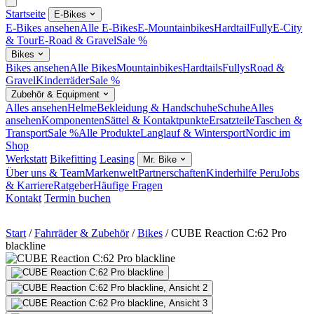
Startseite
E-Bikes
E-Bikes ansehen
Alle E-Bikes
E-Mountainbikes
Hardtail
Fully
E-City
& Tour
E-Road & Gravel
Sale %
Bikes
Bikes ansehen
Alle Bikes
Mountainbikes
Hardtails
Fullys
Road &
Gravel
Kinderräder
Sale %
Zubehör & Equipment
Alles ansehen
Helme
Bekleidung & Handschuhe
Schuhe
Alles
ansehen
Komponenten
Sättel & Kontaktpunkte
Ersatzteile
Taschen &
Transport
Sale %
Alle Produkte
Langlauf & Wintersport
Nordic im
Shop
Werkstatt
Bikefitting
Leasing
Mr. Bike
Über uns & Team
Markenwelt
Partnerschaften
Kinderhilfe Peru
Jobs
& Karriere
Ratgeber
Häufige Fragen
Kontakt
Termin buchen
Start
/
Fahrräder & Zubehör
/
Bikes
/
CUBE Reaction C:62 Pro
blackline