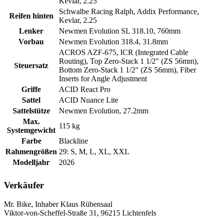
Kevlar, 2.25
Schwalbe Racing Ralph, Addix Performance,
Reifen hinten
Kevlar, 2.25
Lenker
Newmen Evolution SL 318.10, 760mm
Vorbau
Newmen Evolution 318.4, 31.8mm
ACROS AZF-675, ICR (Integrated Cable
Routing), Top Zero-Stack 1 1/2" (ZS 56mm),
Steuersatz
Bottom Zero-Stack 1 1/2" (ZS 56mm), Fiber
Inserts for Angle Adjustment
Griffe
ACID React Pro
Sattel
ACID Nuance Lite
Sattelstütze
Newmen Evolution, 27.2mm
Max.
115 kg
Systemgewicht
Farbe
Blackline
Rahmengrößen
29: S, M, L, XL, XXL
Modelljahr
2026
Verkäufer
Mr. Bike, Inhaber Klaus Rübensaal
Viktor-von-Scheffel-Straße 31, 96215 Lichtenfels