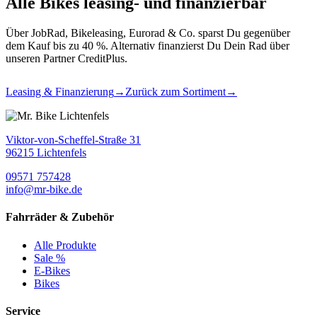
Alle Bikes leasing- und finanzierbar
Über JobRad, Bikeleasing, Eurorad & Co. sparst Du gegenüber
dem Kauf bis zu 40 %. Alternativ finanzierst Du Dein Rad über
unseren Partner CreditPlus.
Leasing & Finanzierung
→
Zurück zum Sortiment
→
Viktor-von-Scheffel-Straße 31
96215 Lichtenfels
09571 757428
info@mr-bike.de
Fahrräder & Zubehör
Alle Produkte
Sale %
E-Bikes
Bikes
Service