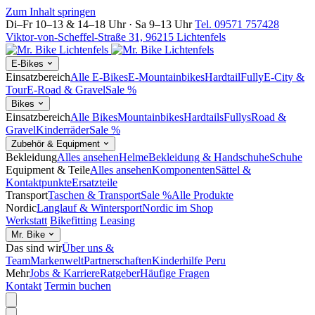
Zum Inhalt springen
Di–Fr 10–13 & 14–18 Uhr · Sa 9–13 Uhr
Tel. 09571 757428
Viktor-von-Scheffel-Straße 31, 96215 Lichtenfels
E-Bikes
Einsatzbereich
Alle E-Bikes
E-Mountainbikes
Hardtail
Fully
E-City &
Tour
E-Road & Gravel
Sale %
Bikes
Einsatzbereich
Alle Bikes
Mountainbikes
Hardtails
Fullys
Road &
Gravel
Kinderräder
Sale %
Zubehör & Equipment
Bekleidung
Alles ansehen
Helme
Bekleidung & Handschuhe
Schuhe
Equipment & Teile
Alles ansehen
Komponenten
Sättel &
Kontaktpunkte
Ersatzteile
Transport
Taschen & Transport
Sale %
Alle Produkte
Nordic
Langlauf & Wintersport
Nordic im Shop
Werkstatt
Bikefitting
Leasing
Mr. Bike
Das sind wir
Über uns &
Team
Markenwelt
Partnerschaften
Kinderhilfe Peru
Mehr
Jobs & Karriere
Ratgeber
Häufige Fragen
Kontakt
Termin buchen