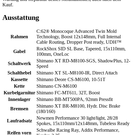
Kauf.
Ausstattung
C:62® Monocoque Advanced Twin Mold
Rahmen
Technology, Boost 12x148mm, Full Internal
Cable Routing, Dropper Post ready, UDH™
RockShox SID SL Base, Tapered, 15x110mm,
Gabel
100mm, OneLoc
Shimano XT RD-M8100-SGS, ShadowPlus, 12-
Schaltwerk
Speed
Schalthebel
Shimano XT SL-M8100-IR, Direct Attach
Kassette
Shimano Deore CS-M6100, 10-51T
Kette
Shimano CN-M6100
Kurbelgarnitur
Shimano FC-MT611, 32T, Boost
Innenlager
Shimano BB-MT500PA, 92mm Pressfit
Shimano XT BR-M8100, Hydr. Disc Brake
Bremsen
(180/160)
Newmen Performance 30 light/light, 28/28
Laufradsatz
Spokes, 15x110mm/12x148mm, Tubeless Ready
Schwalbe Racing Ray, Addix Performance,
Reifen vorn