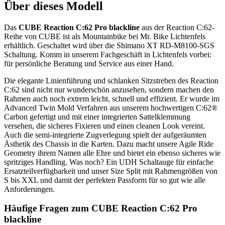
Über dieses Modell
Das
CUBE Reaction C:62 Pro blackline
aus der Reaction C:62-
Reihe von CUBE ist als Mountainbike bei Mr. Bike Lichtenfels
erhältlich. Geschaltet wird über die Shimano XT RD-M8100-SGS
Schaltung. Komm in unserem Fachgeschäft in Lichtenfels vorbei:
für persönliche Beratung und Service aus einer Hand.
Die elegante Linienführung und schlanken Sitzstreben des Reaction
C:62 sind nicht nur wunderschön anzusehen, sondern machen den
Rahmen auch noch extrem leicht, schnell und effizient. Er wurde im
Advanced Twin Mold Verfahren aus unserem hochwertigen C:62®
Carbon gefertigt und mit einer integrierten Sattelklemmung
versehen, die sicheres Fixieren und einen cleanen Look vereint.
Auch die semi-integrierte Zugverlegung spielt der aufgeräumten
Ästhetik des Chassis in die Karten. Dazu macht unsere Agile Ride
Geometry ihrem Namen alle Ehre und bietet ein ebenso sicheres wie
spritziges Handling. Was noch? Ein UDH Schaltauge für einfache
Ersatzteilverfügbarkeit und unser Size Split mit Rahmengrößen von
S bis XXL und damit der perfekten Passform für so gut wie alle
Anforderungen.
Häufige Fragen zum CUBE Reaction C:62 Pro
blackline