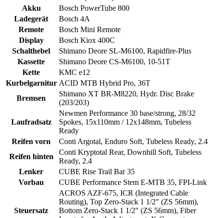
Akku
Bosch PowerTube 800
Ladegerät
Bosch 4A
Remote
Bosch Mini Remote
Display
Bosch Kiox 400C
Schalthebel
Shimano Deore SL-M6100, Rapidfire-Plus
Kassette
Shimano Deore CS-M6100, 10-51T
Kette
KMC e12
Kurbelgarnitur
ACID MTB Hybrid Pro, 36T
Shimano XT BR-M8220, Hydr. Disc Brake
Bremsen
(203/203)
Newmen Performance 30 base/strong, 28/32
Laufradsatz
Spokes, 15x110mm / 12x148mm, Tubeless
Ready
Reifen vorn
Conti Argotal, Enduro Soft, Tubeless Ready, 2.4
Conti Kryptotal Rear, Downhill Soft, Tubeless
Reifen hinten
Ready, 2.4
Lenker
CUBE Rise Trail Bar 35
Vorbau
CUBE Performance Stem E-MTB 35, FPI-Link
ACROS AZF-675, ICR (Integrated Cable
Routing), Top Zero-Stack 1 1/2" (ZS 56mm),
Steuersatz
Bottom Zero-Stack 1 1/2" (ZS 56mm), Fiber