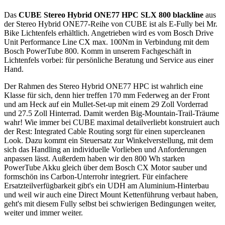
Das
CUBE Stereo Hybrid ONE77 HPC SLX 800 blackline
aus
der Stereo Hybrid ONE77-Reihe von CUBE ist als E-Fully bei Mr.
Bike Lichtenfels erhältlich. Angetrieben wird es vom Bosch Drive
Unit Performance Line CX max. 100Nm in Verbindung mit dem
Bosch PowerTube 800. Komm in unserem Fachgeschäft in
Lichtenfels vorbei: für persönliche Beratung und Service aus einer
Hand.
Der Rahmen des Stereo Hybrid ONE77 HPC ist wahrlich eine
Klasse für sich, denn hier treffen 170 mm Federweg an der Front
und am Heck auf ein Mullet-Set-up mit einem 29 Zoll Vorderrad
und 27.5 Zoll Hinterrad. Damit werden Big-Mountain-Trail-Träume
wahr! Wie immer bei CUBE maximal detailverliebt konstruiert auch
der Rest: Integrated Cable Routing sorgt für einen supercleanen
Look. Dazu kommt ein Steuersatz zur Winkelverstellung, mit dem
sich das Handling an individuelle Vorlieben und Anforderungen
anpassen lässt. Außerdem haben wir den 800 Wh starken
PowerTube Akku gleich über dem Bosch CX Motor sauber und
formschön ins Carbon-Unterrohr integriert. Für einfachere
Ersatzteilverfügbarkeit gibt's ein UDH am Aluminium-Hinterbau
und weil wir auch eine Direct Mount Kettenführung verbaut haben,
geht's mit diesem Fully selbst bei schwierigen Bedingungen weiter,
weiter und immer weiter.