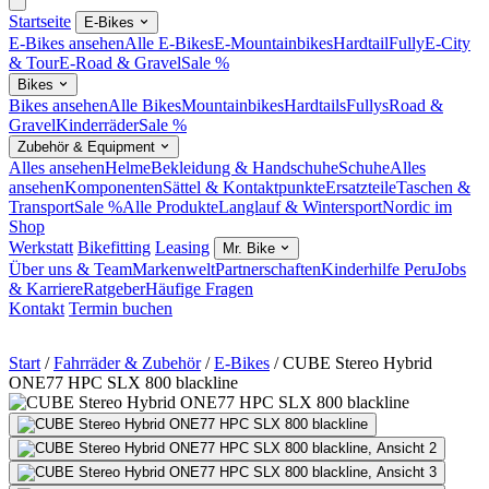
Startseite
E-Bikes
E-Bikes ansehen
Alle E-Bikes
E-Mountainbikes
Hardtail
Fully
E-City
& Tour
E-Road & Gravel
Sale %
Bikes
Bikes ansehen
Alle Bikes
Mountainbikes
Hardtails
Fullys
Road &
Gravel
Kinderräder
Sale %
Zubehör & Equipment
Alles ansehen
Helme
Bekleidung & Handschuhe
Schuhe
Alles
ansehen
Komponenten
Sättel & Kontaktpunkte
Ersatzteile
Taschen &
Transport
Sale %
Alle Produkte
Langlauf & Wintersport
Nordic im
Shop
Werkstatt
Bikefitting
Leasing
Mr. Bike
Über uns & Team
Markenwelt
Partnerschaften
Kinderhilfe Peru
Jobs
& Karriere
Ratgeber
Häufige Fragen
Kontakt
Termin buchen
Start
/
Fahrräder & Zubehör
/
E-Bikes
/
CUBE Stereo Hybrid
ONE77 HPC SLX 800 blackline