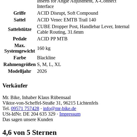
Inserts for Angle Adjustment, X-Connect
Interface
Griffe
ACID Disrupt, Soft Compound
Sattel
ACID Venec EMTB Trail 140
CUBE Dropper Post, Handlebar Lever, Internal
Sattelstütze
Cable Routing, 31.6mm
Pedale
ACID PP MTB
Max.
160 kg
Systemgewicht
Farbe
Blackline
Rahmengrößen
S, M, L, XL
Modelljahr
2026
Verkäufer
Mr. Bike, Inhaber Klaus Rübensaal
Viktor-von-Scheffel-Straße 31, 96215 Lichtenfels
Tel.
09571 757428
·
info@mr-bike.de
USt-IdNr. DE 204 635 329 ·
Impressum
Das sagen unsere Kunden
4,6 von 5 Sternen