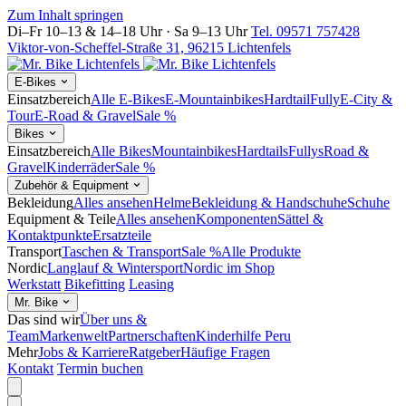
Zum Inhalt springen
Di–Fr 10–13 & 14–18 Uhr · Sa 9–13 Uhr
Tel. 09571 757428
Viktor-von-Scheffel-Straße 31, 96215 Lichtenfels
E-Bikes
Einsatzbereich
Alle E-Bikes
E-Mountainbikes
Hardtail
Fully
E-City &
Tour
E-Road & Gravel
Sale %
Bikes
Einsatzbereich
Alle Bikes
Mountainbikes
Hardtails
Fullys
Road &
Gravel
Kinderräder
Sale %
Zubehör & Equipment
Bekleidung
Alles ansehen
Helme
Bekleidung & Handschuhe
Schuhe
Equipment & Teile
Alles ansehen
Komponenten
Sättel &
Kontaktpunkte
Ersatzteile
Transport
Taschen & Transport
Sale %
Alle Produkte
Nordic
Langlauf & Wintersport
Nordic im Shop
Werkstatt
Bikefitting
Leasing
Mr. Bike
Das sind wir
Über uns &
Team
Markenwelt
Partnerschaften
Kinderhilfe Peru
Mehr
Jobs & Karriere
Ratgeber
Häufige Fragen
Kontakt
Termin buchen