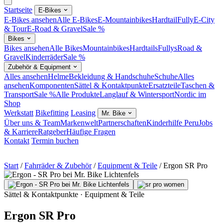
Startseite
E-Bikes
E-Bikes ansehen
Alle E-Bikes
E-Mountainbikes
Hardtail
Fully
E-City
& Tour
E-Road & Gravel
Sale %
Bikes
Bikes ansehen
Alle Bikes
Mountainbikes
Hardtails
Fullys
Road &
Gravel
Kinderräder
Sale %
Zubehör & Equipment
Alles ansehen
Helme
Bekleidung & Handschuhe
Schuhe
Alles
ansehen
Komponenten
Sättel & Kontaktpunkte
Ersatzteile
Taschen &
Transport
Sale %
Alle Produkte
Langlauf & Wintersport
Nordic im
Shop
Werkstatt
Bikefitting
Leasing
Mr. Bike
Über uns & Team
Markenwelt
Partnerschaften
Kinderhilfe Peru
Jobs
& Karriere
Ratgeber
Häufige Fragen
Kontakt
Termin buchen
Start
/
Fahrräder & Zubehör
/
Equipment & Teile
/
Ergon SR Pro
Sättel & Kontaktpunkte · Equipment & Teile
Ergon SR Pro