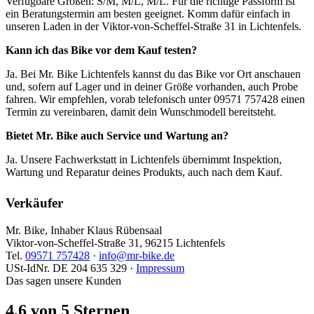
Verfügbare Größen: S/M, M/L, M/L. Für die richtige Passform ist
ein Beratungstermin am besten geeignet. Komm dafür einfach in
unseren Laden in der Viktor-von-Scheffel-Straße 31 in Lichtenfels.
Kann ich das Bike vor dem Kauf testen?
Ja. Bei Mr. Bike Lichtenfels kannst du das Bike vor Ort anschauen
und, sofern auf Lager und in deiner Größe vorhanden, auch Probe
fahren. Wir empfehlen, vorab telefonisch unter 09571 757428 einen
Termin zu vereinbaren, damit dein Wunschmodell bereitsteht.
Bietet Mr. Bike auch Service und Wartung an?
Ja. Unsere Fachwerkstatt in Lichtenfels übernimmt Inspektion,
Wartung und Reparatur deines Produkts, auch nach dem Kauf.
Verkäufer
Mr. Bike, Inhaber Klaus Rübensaal
Viktor-von-Scheffel-Straße 31, 96215 Lichtenfels
Tel.
09571 757428
·
info@mr-bike.de
USt-IdNr. DE 204 635 329 ·
Impressum
Das sagen unsere Kunden
4,6 von 5 Sternen