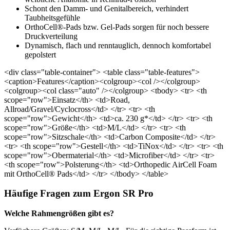
Schont den Damm- und Genitalbereich, verhindert
Taubheitsgefühle
OrthoCell®-Pads bzw. Gel-Pads sorgen für noch bessere
Druckverteilung
Dynamisch, flach und renntauglich, dennoch komfortabel
gepolstert
<div class="table-container"> <table class="table-features">
<caption>Features</caption><colgroup><col /></colgroup>
<colgroup><col class="auto" /></colgroup> <tbody> <tr> <th
scope="row">Einsatz</th> <td>Road,
Allroad/Gravel/Cyclocross</td> </tr> <tr> <th
scope="row">Gewicht</th> <td>ca. 230 g*</td> </tr> <tr> <th
scope="row">Größe</th> <td>M/L</td> </tr> <tr> <th
scope="row">Sitzschale</th> <td>Carbon Composite</td> </tr>
<tr> <th scope="row">Gestell</th> <td>TiNox</td> </tr> <tr> <th
scope="row">Obermaterial</th> <td>Microfiber</td> </tr> <tr>
<th scope="row">Polsterung</th> <td>Orthopedic AirCell Foam
mit OrthoCell® Pads</td> </tr> </tbody> </table>
Häufige Fragen zum Ergon SR Pro
Welche Rahmengrößen gibt es?