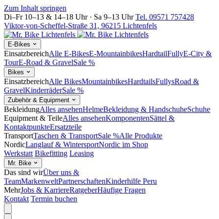
Zum Inhalt springen
Di–Fr 10–13 & 14–18 Uhr · Sa 9–13 Uhr
Tel. 09571 757428
Viktor-von-Scheffel-Straße 31, 96215 Lichtenfels
E-Bikes
Einsatzbereich
Alle E-Bikes
E-Mountainbikes
Hardtail
Fully
E-City &
Tour
E-Road & Gravel
Sale %
Bikes
Einsatzbereich
Alle Bikes
Mountainbikes
Hardtails
Fullys
Road &
Gravel
Kinderräder
Sale %
Zubehör & Equipment
Bekleidung
Alles ansehen
Helme
Bekleidung & Handschuhe
Schuhe
Equipment & Teile
Alles ansehen
Komponenten
Sättel &
Kontaktpunkte
Ersatzteile
Transport
Taschen & Transport
Sale %
Alle Produkte
Nordic
Langlauf & Wintersport
Nordic im Shop
Werkstatt
Bikefitting
Leasing
Mr. Bike
Das sind wir
Über uns &
Team
Markenwelt
Partnerschaften
Kinderhilfe Peru
Mehr
Jobs & Karriere
Ratgeber
Häufige Fragen
Kontakt
Termin buchen