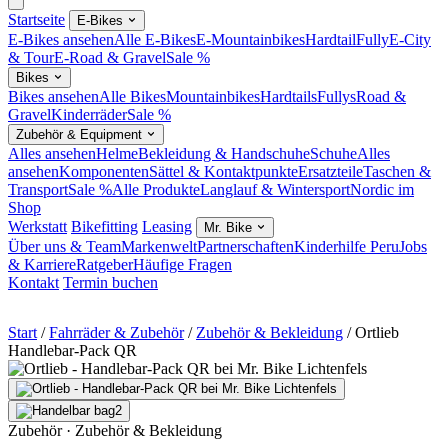
Startseite
E-Bikes
E-Bikes ansehen
Alle E-Bikes
E-Mountainbikes
Hardtail
Fully
E-City
& Tour
E-Road & Gravel
Sale %
Bikes
Bikes ansehen
Alle Bikes
Mountainbikes
Hardtails
Fullys
Road &
Gravel
Kinderräder
Sale %
Zubehör & Equipment
Alles ansehen
Helme
Bekleidung & Handschuhe
Schuhe
Alles
ansehen
Komponenten
Sättel & Kontaktpunkte
Ersatzteile
Taschen &
Transport
Sale %
Alle Produkte
Langlauf & Wintersport
Nordic im
Shop
Werkstatt
Bikefitting
Leasing
Mr. Bike
Über uns & Team
Markenwelt
Partnerschaften
Kinderhilfe Peru
Jobs
& Karriere
Ratgeber
Häufige Fragen
Kontakt
Termin buchen
Start
/
Fahrräder & Zubehör
/
Zubehör & Bekleidung
/
Ortlieb
Handlebar-Pack QR
Zubehör · Zubehör & Bekleidung