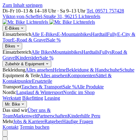
Zum Inhalt springen
Di–Fr 10–13 & 14–18 Uhr · Sa 9–13 Uhr
Tel. 09571 757428
Viktor-von-Scheffel-Straße 31, 96215 Lichtenfels
E-Bikes
Einsatzbereich
Alle E-Bikes
E-Mountainbikes
Hardtail
Fully
E-City &
Tour
E-Road & Gravel
Sale %
Bikes
Einsatzbereich
Alle Bikes
Mountainbikes
Hardtails
Fullys
Road &
Gravel
Kinderräder
Sale %
Zubehör & Equipment
Bekleidung
Alles ansehen
Helme
Bekleidung & Handschuhe
Schuhe
Equipment & Teile
Alles ansehen
Komponenten
Sättel &
Kontaktpunkte
Ersatzteile
Transport
Taschen & Transport
Sale %
Alle Produkte
Nordic
Langlauf & Wintersport
Nordic im Shop
Werkstatt
Bikefitting
Leasing
Mr. Bike
Das sind wir
Über uns &
Team
Markenwelt
Partnerschaften
Kinderhilfe Peru
Mehr
Jobs & Karriere
Ratgeber
Häufige Fragen
Kontakt
Termin buchen