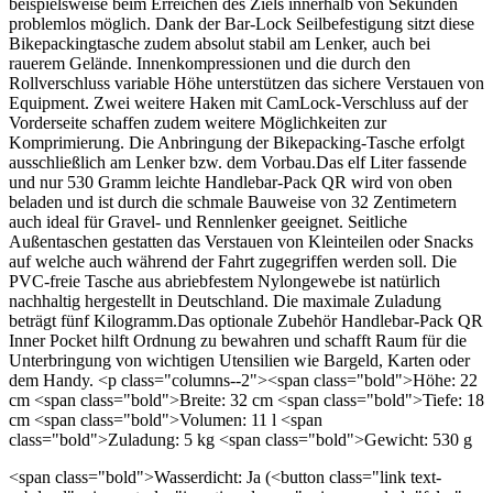
beispielsweise beim Erreichen des Ziels innerhalb von Sekunden
problemlos möglich. Dank der Bar-Lock Seilbefestigung sitzt diese
Bikepackingtasche zudem absolut stabil am Lenker, auch bei
rauerem Gelände. Innenkompressionen und die durch den
Rollverschluss variable Höhe unterstützen das sichere Verstauen von
Equipment. Zwei weitere Haken mit CamLock-Verschluss auf der
Vorderseite schaffen zudem weitere Möglichkeiten zur
Komprimierung. Die Anbringung der Bikepacking-Tasche erfolgt
ausschließlich am Lenker bzw. dem Vorbau.Das elf Liter fassende
und nur 530 Gramm leichte Handlebar-Pack QR wird von oben
beladen und ist durch die schmale Bauweise von 32 Zentimetern
auch ideal für Gravel- und Rennlenker geeignet. Seitliche
Außentaschen gestatten das Verstauen von Kleinteilen oder Snacks
auf welche auch während der Fahrt zugegriffen werden soll. Die
PVC-freie Tasche aus abriebfestem Nylongewebe ist natürlich
nachhaltig hergestellt in Deutschland. Die maximale Zuladung
beträgt fünf Kilogramm.Das optionale Zubehör Handlebar-Pack QR
Inner Pocket hilft Ordnung zu bewahren und schafft Raum für die
Unterbringung von wichtigen Utensilien wie Bargeld, Karten oder
dem Handy. <p class="columns--2"><span class="bold">Höhe: 22
cm <span class="bold">Breite: 32 cm <span class="bold">Tiefe: 18
cm <span class="bold">Volumen: 11 l <span
class="bold">Zuladung: 5 kg <span class="bold">Gewicht: 530 g
<span class="bold">Wasserdicht: Ja (<button class="link text-