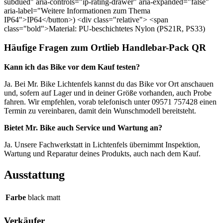
subdued" aria-controls="ip-rating-drawer" aria-expanded="false"
aria-label="Weitere Informationen zum Thema
IP64">IP64</button>) <div class="relative"> <span
class="bold">Material: PU-beschichtetes Nylon (PS21R, PS33)
Häufige Fragen zum Ortlieb Handlebar-Pack QR
Kann ich das Bike vor dem Kauf testen?
Ja. Bei Mr. Bike Lichtenfels kannst du das Bike vor Ort anschauen
und, sofern auf Lager und in deiner Größe vorhanden, auch Probe
fahren. Wir empfehlen, vorab telefonisch unter 09571 757428 einen
Termin zu vereinbaren, damit dein Wunschmodell bereitsteht.
Bietet Mr. Bike auch Service und Wartung an?
Ja. Unsere Fachwerkstatt in Lichtenfels übernimmt Inspektion,
Wartung und Reparatur deines Produkts, auch nach dem Kauf.
Ausstattung
Farbe
black matt
Verkäufer