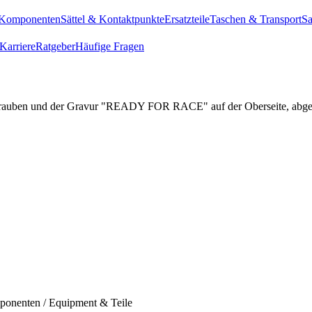
Komponenten
Sättel & Kontaktpunkte
Ersatzteile
Taschen & Transport
Sa
Karriere
Ratgeber
Häufige Fragen
onenten / Equipment & Teile