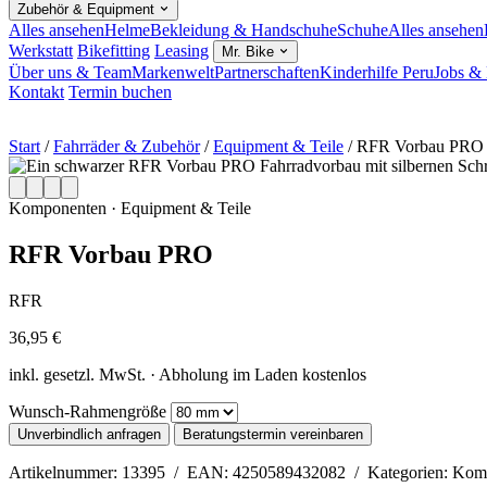
Zubehör & Equipment
Alles ansehen
Helme
Bekleidung & Handschuhe
Schuhe
Alles ansehen
Werkstatt
Bikefitting
Leasing
Mr. Bike
Über uns & Team
Markenwelt
Partnerschaften
Kinderhilfe Peru
Jobs & 
Kontakt
Termin buchen
Start
/
Fahrräder & Zubehör
/
Equipment & Teile
/
RFR Vorbau PRO
Komponenten · Equipment & Teile
RFR Vorbau PRO
RFR
36,95 €
inkl. gesetzl. MwSt. · Abholung im Laden kostenlos
Wunsch-Rahmengröße
Unverbindlich anfragen
Beratungstermin vereinbaren
Artikelnummer: 13395 / EAN: 4250589432082 / Kategorien: Komp