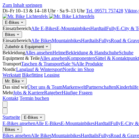
Zum Inhalt springen
Di–Fr 10–13 & 14–18 Uhr · Sa 9–13 Uhr
Tel. 09571 757428
Viktor-
E-Bikes
Einsatzbereich
Alle E-Bikes
E-Mountainbikes
Hardtail
Fully
E-City & T
Bikes
Einsatzbereich
Alle Bikes
Mountainbikes
Hardtails
Fullys
Road & Grave
Zubehör & Equipment
Bekleidung
Alles ansehen
Helme
Bekleidung & Handschuhe
Schuhe
Equipment & Teile
Alles ansehen
Komponenten
Sättel & Kontaktpunk
Transport
Taschen & Transport
Sale %
Alle Produkte
Nordic
Langlauf & Wintersport
Nordic im Shop
Werkstatt
Bikefitting
Leasing
Mr. Bike
Das sind wir
Über uns & Team
Markenwelt
Partnerschaften
Kinderhilfe
Mehr
Jobs & Karriere
Ratgeber
Häufige Fragen
Kontakt
Termin buchen
Startseite
E-Bikes
E-Bikes ansehen
Alle E-Bikes
E-Mountainbikes
Hardtail
Fully
E-City &
Bikes
Bikes ansehen
Alle Bikes
Mountainbikes
Hardtails
Fullys
Road & Grave