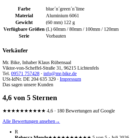
Farbe
blue´n´green´n´lime
Material
Aluminium 6061
Gewicht
(60 mm) 122 g
Verfügbare Größen
(L) 60mm / 80mm / 100mm / 120mm
Serie
Vorbauten
Verkäufer
Mr. Bike, Inhaber Klaus Rübensaal
Viktor-von-Scheffel-Straße 31, 96215 Lichtenfels
Tel.
09571 757428
·
info@mr-bike.de
USt-IdNr. DE 204 635 329 ·
Impressum
Das sagen unsere Kunden
4,6 von 5 Sternen
★★★★★
★★★★★
4,6 · 180 Bewertungen auf Google
Alle Bewertungen ansehen
→
R
Rebecca Mende
★★★★★
★★★★★
5 von 5 · Juli 2026