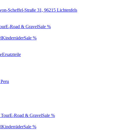
von-Scheffel-Straße 31, 96215 Lichtenfels
our
E-Road & Gravel
Sale %
l
Kinderräder
Sale %
te
Ersatzteile
 Peru
 Tour
E-Road & Gravel
Sale %
l
Kinderräder
Sale %