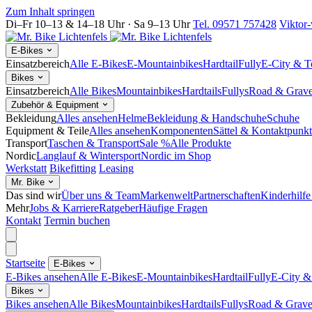
Zum Inhalt springen
Di–Fr 10–13 & 14–18 Uhr · Sa 9–13 Uhr
Tel. 09571 757428
Viktor-
E-Bikes
Einsatzbereich
Alle E-Bikes
E-Mountainbikes
Hardtail
Fully
E-City & T
Bikes
Einsatzbereich
Alle Bikes
Mountainbikes
Hardtails
Fullys
Road & Grave
Zubehör & Equipment
Bekleidung
Alles ansehen
Helme
Bekleidung & Handschuhe
Schuhe
Equipment & Teile
Alles ansehen
Komponenten
Sättel & Kontaktpunk
Transport
Taschen & Transport
Sale %
Alle Produkte
Nordic
Langlauf & Wintersport
Nordic im Shop
Werkstatt
Bikefitting
Leasing
Mr. Bike
Das sind wir
Über uns & Team
Markenwelt
Partnerschaften
Kinderhilfe
Mehr
Jobs & Karriere
Ratgeber
Häufige Fragen
Kontakt
Termin buchen
Startseite
E-Bikes
E-Bikes ansehen
Alle E-Bikes
E-Mountainbikes
Hardtail
Fully
E-City &
Bikes
Bikes ansehen
Alle Bikes
Mountainbikes
Hardtails
Fullys
Road & Grave