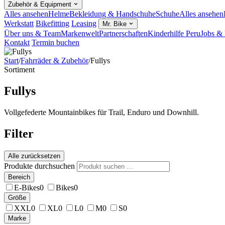
Zubehör & Equipment
Alles ansehen
Helme
Bekleidung & Handschuhe
Schuhe
Alles ansehen
Werkstatt
Bikefitting
Leasing
Mr. Bike
Über uns & Team
Markenwelt
Partnerschaften
Kinderhilfe Peru
Jobs & 
Kontakt
Termin buchen
Start
/
Fahrräder & Zubehör
/
Fullys
Sortiment
Fullys
Vollgefederte Mountainbikes für Trail, Enduro und Downhill.
Filter
Alle zurücksetzen
Produkte durchsuchen
Bereich
E-Bikes
0
Bikes
0
Größe
XXL
0
XL
0
L
0
M
0
S
0
Marke