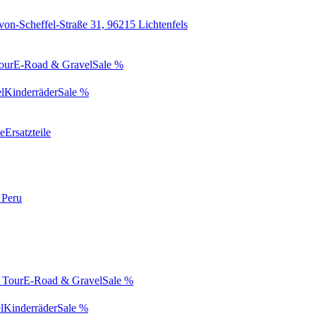
von-Scheffel-Straße 31, 96215 Lichtenfels
our
E-Road & Gravel
Sale %
l
Kinderräder
Sale %
te
Ersatzteile
 Peru
 Tour
E-Road & Gravel
Sale %
l
Kinderräder
Sale %