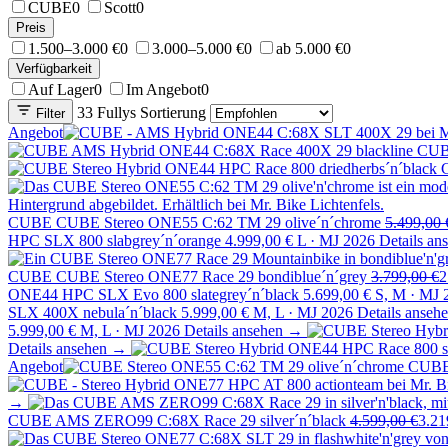
CUBE
0
Scott
0
Preis
1.500–3.000 €
0
3.000–5.000 €
0
ab 5.000 €
0
Verfügbarkeit
Auf Lager
0
Im Angebot
0
33 Fullys
Sortierung
Filter
Angebot
CU
CUBE
CUBE Stereo ONE55 C:62 TM 29 olive´n´chrome
5.499,00 
HPC SLX 800 slabgrey´n´orange
4.999,00 €
L · MJ 2026
Details a
CUBE
CUBE Stereo ONE77 Race 29 bondiblue´n´grey
3.799,00 €
2
ONE44 HPC SLX Evo 800 slategrey´n´black
5.699,00 €
S, M · MJ 
SLX 400X nebula´n´black
5.999,00 €
M, L · MJ 2026
Details anseh
5.999,00 €
M, L · MJ 2026
Details ansehen →
Details ansehen →
Angebot
CUB
→
CUBE AMS ZERO99 C:68X Race 29 silver´n´black
4.599,00 €
3.21