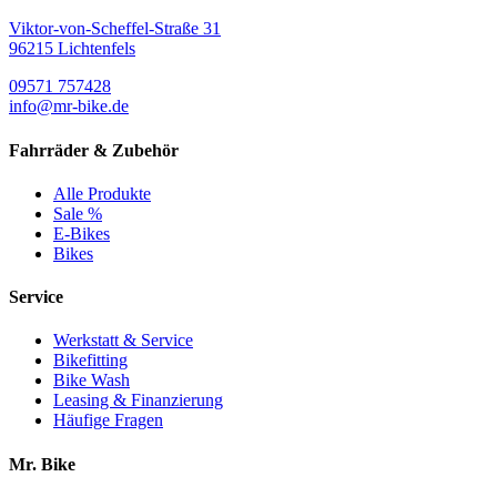
Viktor-von-Scheffel-Straße 31
96215 Lichtenfels
09571 757428
info@mr-bike.de
Fahrräder & Zubehör
Alle Produkte
Sale %
E-Bikes
Bikes
Service
Werkstatt & Service
Bikefitting
Bike Wash
Leasing & Finanzierung
Häufige Fragen
Mr. Bike