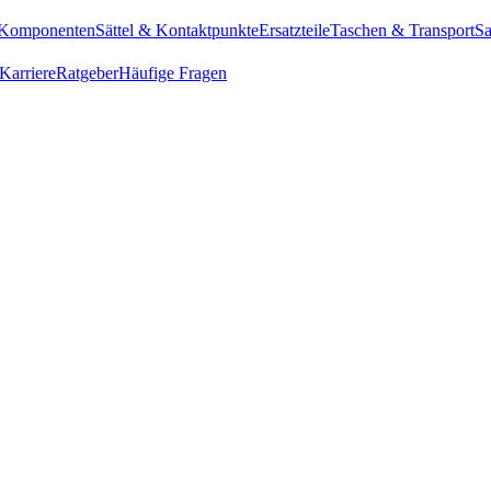
Komponenten
Sättel & Kontaktpunkte
Ersatzteile
Taschen & Transport
Sa
Karriere
Ratgeber
Häufige Fragen