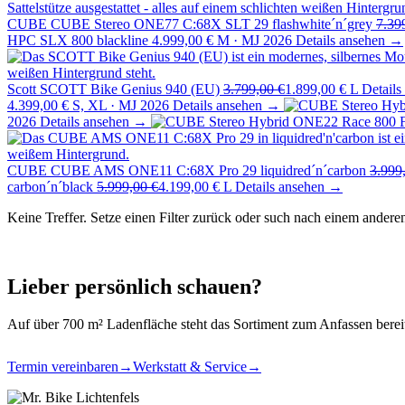
CUBE
CUBE Stereo ONE77 C:68X SLT 29 flashwhite´n´grey
7.39
HPC SLX 800 blackline
4.999,00 €
M · MJ 2026
Details ansehen →
Scott
SCOTT Bike Genius 940 (EU)
3.799,00 €
1.899,00 €
L
Detail
4.399,00 €
S, XL · MJ 2026
Details ansehen →
2026
Details ansehen →
CUBE
CUBE AMS ONE11 C:68X Pro 29 liquidred´n´carbon
3.999
carbon´n´black
5.999,00 €
4.199,00 €
L
Details ansehen →
Keine Treffer. Setze einen Filter zurück oder such nach einem andere
Lieber persönlich schauen?
Auf über 700 m² Ladenfläche steht das Sortiment zum Anfassen berei
Termin vereinbaren
→
Werkstatt & Service
→