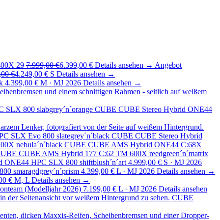
00X 29
7.999,00 €
6.399,00 €
Details ansehen →
Angebot
,00 €
4.249,00 €
S
Details ansehen →
k
4.399,00 €
M · MJ 2026
Details ansehen →
CUBE
CUBE Stereo Hybrid ONE44
CUBE
CUBE Stereo Hybrid
CUBE
CUBE AMS Hybrid ONE44 C:68X
CUBE
CUBE AMS Hybrid 177 C:62 TM 600X reedgreen´n´matrix
d ONE44 HPC SLX 800 shiftblush´n´art
4.999,00 €
S · MJ 2026
00 smaragdgrey´n´prism
4.399,00 €
L · MJ 2026
Details ansehen →
00 €
M, L
Details ansehen →
nteam (Modelljahr 2026)
7.199,00 €
L · MJ 2026
Details ansehen
CUBE