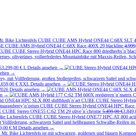
CUBE
CUBE AMS Hybrid ONE44 C:68X SLT 4
BE
CUBE AMS Hybrid ONE44 C:68X Race 400X 29 blackline
4.999
CUBE
CUBE Stereo Hybrid ONE44 HPC Race 800 driedherbs´n´blac
€
3.299,00 €
L
Details ansehen →
nsehen →
.659,00 €
XXL
Details ansehen →
2026
Details ansehen →
en →
CUBE
CUBE Stereo Hybri
CUBE
CUBE Stereo Hybrid ONE44 HPC Race 8
E
CUBE Stereo ONE55 C:62 TM 29 olive´n´chrome
5.499,00 €
3.849,
CUBE
CUBE Stereo Hybrid ONE77 HPC AT 800 actio
9,00 €
M
Details ansehen →