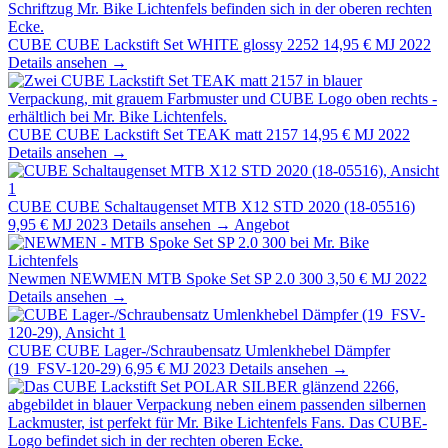
CUBE
CUBE Lackstift Set WHITE glossy 2252
14,95 €
MJ 2022
Details ansehen →
CUBE
CUBE Lackstift Set TEAK matt 2157
14,95 €
MJ 2022
Details ansehen →
CUBE
CUBE Schaltaugenset MTB X12 STD 2020 (18-05516)
9,95 €
MJ 2023
Details ansehen →
Angebot
Newmen
NEWMEN MTB Spoke Set SP 2.0 300
3,50 €
MJ 2022
Details ansehen →
CUBE
CUBE Lager-/Schraubensatz Umlenkhebel Dämpfer
(19_FSV-120-29)
6,95 €
MJ 2023
Details ansehen →