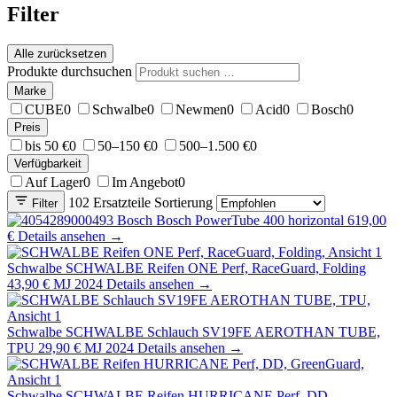
Filter
Alle zurücksetzen
Produkte durchsuchen
Marke
CUBE
0
Schwalbe
0
Newmen
0
Acid
0
Bosch
0
Preis
bis 50 €
0
50–150 €
0
500–1.500 €
0
Verfügbarkeit
Auf Lager
0
Im Angebot
0
102 Ersatzteile
Sortierung
Filter
Bosch
Bosch PowerTube 400 horizontal
619,00
€
Details ansehen →
Schwalbe
SCHWALBE Reifen ONE Perf, RaceGuard, Folding
43,90 €
MJ 2024
Details ansehen →
Schwalbe
SCHWALBE Schlauch SV19FE AEROTHAN TUBE,
TPU
29,90 €
MJ 2024
Details ansehen →
Schwalbe
SCHWALBE Reifen HURRICANE Perf, DD,