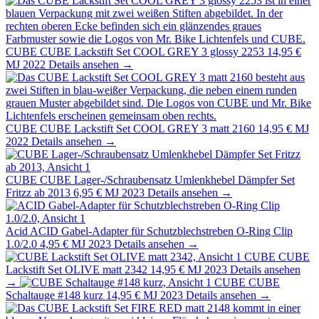
CUBE
CUBE Lackstift Set COOL GREY 3 glossy 2253
14,95 €
MJ 2022
Details ansehen →
CUBE
CUBE Lackstift Set COOL GREY 3 matt 2160
14,95 €
MJ
2022
Details ansehen →
CUBE
CUBE Lager-/Schraubensatz Umlenkhebel Dämpfer Set
Fritzz ab 2013
6,95 €
MJ 2023
Details ansehen →
Acid
ACID Gabel-Adapter für Schutzblechstreben O-Ring Clip
1.0/2.0
4,95 €
MJ 2023
Details ansehen →
CUBE
CUBE
Lackstift Set OLIVE matt 2342
14,95 €
MJ 2023
Details ansehen
→
CUBE
CUBE
Schaltauge #148 kurz
14,95 €
MJ 2023
Details ansehen →