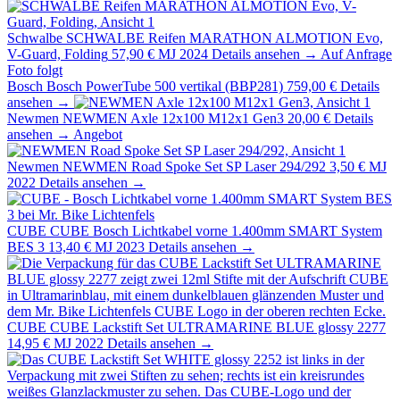
Schwalbe
SCHWALBE Reifen MARATHON ALMOTION Evo,
V-Guard, Folding
57,90 €
MJ 2024
Details ansehen →
Auf Anfrage
Foto folgt
Bosch
Bosch PowerTube 500 vertikal (BBP281)
759,00 €
Details
ansehen →
Newmen
NEWMEN Axle 12x100 M12x1 Gen3
20,00 €
Details
ansehen →
Angebot
Newmen
NEWMEN Road Spoke Set SP Laser 294/292
3,50 €
MJ
2022
Details ansehen →
CUBE
CUBE Bosch Lichtkabel vorne 1.400mm SMART System
BES 3
13,40 €
MJ 2023
Details ansehen →
CUBE
CUBE Lackstift Set ULTRAMARINE BLUE glossy 2277
14,95 €
MJ 2022
Details ansehen →