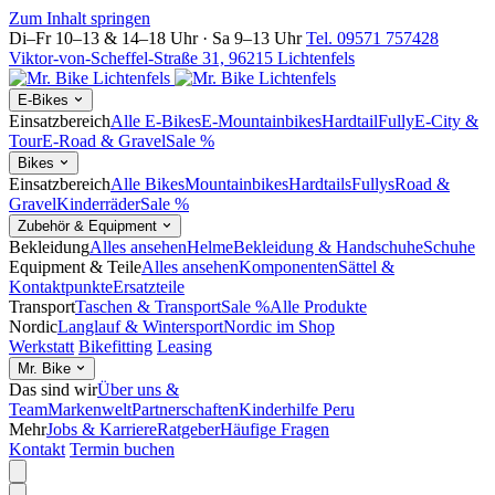
Zum Inhalt springen
Di–Fr 10–13 & 14–18 Uhr · Sa 9–13 Uhr
Tel. 09571 757428
Viktor-von-Scheffel-Straße 31, 96215 Lichtenfels
E-Bikes
Einsatzbereich
Alle E-Bikes
E-Mountainbikes
Hardtail
Fully
E-City &
Tour
E-Road & Gravel
Sale %
Bikes
Einsatzbereich
Alle Bikes
Mountainbikes
Hardtails
Fullys
Road &
Gravel
Kinderräder
Sale %
Zubehör & Equipment
Bekleidung
Alles ansehen
Helme
Bekleidung & Handschuhe
Schuhe
Equipment & Teile
Alles ansehen
Komponenten
Sättel &
Kontaktpunkte
Ersatzteile
Transport
Taschen & Transport
Sale %
Alle Produkte
Nordic
Langlauf & Wintersport
Nordic im Shop
Werkstatt
Bikefitting
Leasing
Mr. Bike
Das sind wir
Über uns &
Team
Markenwelt
Partnerschaften
Kinderhilfe Peru
Mehr
Jobs & Karriere
Ratgeber
Häufige Fragen
Kontakt
Termin buchen