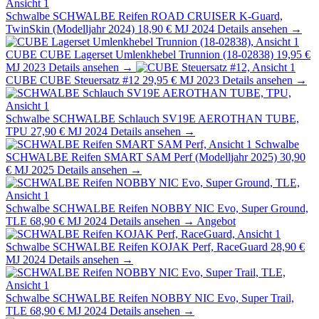
Schwalbe
SCHWALBE Reifen ROAD CRUISER K-Guard,
TwinSkin (Modelljahr 2024)
18,90 €
MJ 2024
Details ansehen →
CUBE
CUBE Lagerset Umlenkhebel Trunnion (18-02838)
19,95 €
MJ 2023
Details ansehen →
CUBE
CUBE Steuersatz #12
29,95 €
MJ 2023
Details ansehen →
Schwalbe
SCHWALBE Schlauch SV19E AEROTHAN TUBE,
TPU
27,90 €
MJ 2024
Details ansehen →
Schwalbe
SCHWALBE Reifen SMART SAM Perf (Modelljahr 2025)
30,90
€
MJ 2025
Details ansehen →
Schwalbe
SCHWALBE Reifen NOBBY NIC Evo, Super Ground,
TLE
68,90 €
MJ 2024
Details ansehen →
Angebot
Schwalbe
SCHWALBE Reifen KOJAK Perf, RaceGuard
28,90 €
MJ 2024
Details ansehen →
Schwalbe
SCHWALBE Reifen NOBBY NIC Evo, Super Trail,
TLE
68,90 €
MJ 2024
Details ansehen →