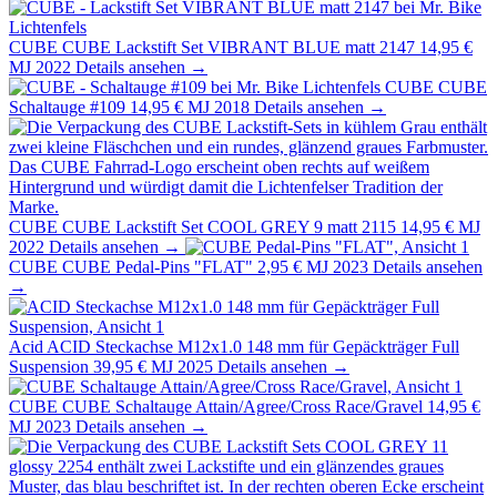
CUBE
CUBE Lackstift Set VIBRANT BLUE matt 2147
14,95 €
MJ 2022
Details ansehen →
CUBE
CUBE
Schaltauge #109
14,95 €
MJ 2018
Details ansehen →
CUBE
CUBE Lackstift Set COOL GREY 9 matt 2115
14,95 €
MJ
2022
Details ansehen →
CUBE
CUBE Pedal-Pins "FLAT"
2,95 €
MJ 2023
Details ansehen
→
Acid
ACID Steckachse M12x1.0 148 mm für Gepäckträger Full
Suspension
39,95 €
MJ 2025
Details ansehen →
CUBE
CUBE Schaltauge Attain/Agree/Cross Race/Gravel
14,95 €
MJ 2023
Details ansehen →