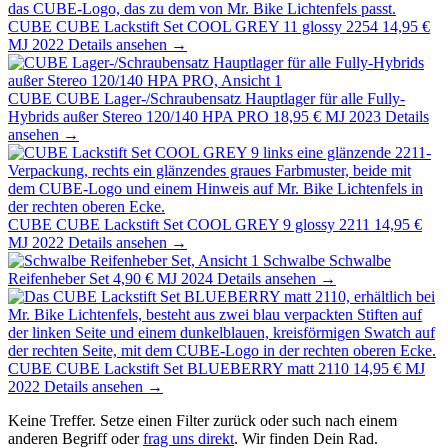
CUBE
CUBE Lackstift Set COOL GREY 11 glossy 2254
14,95 €
MJ 2022
Details ansehen →
CUBE
CUBE Lager-/Schraubensatz Hauptlager für alle Fully-
Hybrids außer Stereo 120/140 HPA PRO
18,95 €
MJ 2023
Details
ansehen →
CUBE
CUBE Lackstift Set COOL GREY 9 glossy 2211
14,95 €
MJ 2022
Details ansehen →
Schwalbe
Schwalbe
Reifenheber Set
4,90 €
MJ 2024
Details ansehen →
CUBE
CUBE Lackstift Set BLUEBERRY matt 2110
14,95 €
MJ
2022
Details ansehen →
Keine Treffer. Setze einen Filter zurück oder such nach einem
anderen Begriff oder
frag uns direkt
. Wir finden Dein Rad.