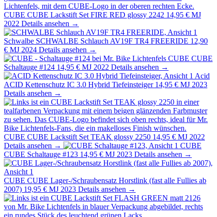
CUBE
CUBE Lackstift Set FIRE RED glossy 2242
14,95 €
MJ
2022
Details ansehen →
Schwalbe
SCHWALBE Schlauch AV19F TR4 FREERIDE
12,90
€
MJ 2024
Details ansehen →
CUBE
CUBE
Schaltauge #124
14,95 €
MJ 2022
Details ansehen →
Acid
ACID Kettenschutz IC 3.0 Hybrid Tiefeinsteiger
14,95 €
MJ 2023
Details ansehen →
CUBE
CUBE Lackstift Set TEAK glossy 2250
14,95 €
MJ 2022
Details ansehen →
CUBE
CUBE Schaltauge #123
14,95 €
MJ 2023
Details ansehen →
CUBE
CUBE Lager-/Schraubensatz Horstlink (fast alle Fullies ab
2007)
19,95 €
MJ 2023
Details ansehen →