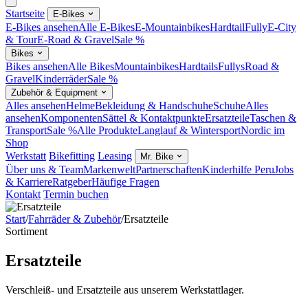
Startseite
E-Bikes
E-Bikes ansehen
Alle E-Bikes
E-Mountainbikes
Hardtail
Fully
E-City
& Tour
E-Road & Gravel
Sale %
Bikes
Bikes ansehen
Alle Bikes
Mountainbikes
Hardtails
Fullys
Road &
Gravel
Kinderräder
Sale %
Zubehör & Equipment
Alles ansehen
Helme
Bekleidung & Handschuhe
Schuhe
Alles
ansehen
Komponenten
Sättel & Kontaktpunkte
Ersatzteile
Taschen &
Transport
Sale %
Alle Produkte
Langlauf & Wintersport
Nordic im
Shop
Werkstatt
Bikefitting
Leasing
Mr. Bike
Über uns & Team
Markenwelt
Partnerschaften
Kinderhilfe Peru
Jobs
& Karriere
Ratgeber
Häufige Fragen
Kontakt
Termin buchen
Start
/
Fahrräder & Zubehör
/
Ersatzteile
Sortiment
Ersatzteile
Verschleiß- und Ersatzteile aus unserem Werkstattlager.