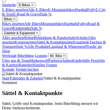
Startseite
E-Bikes
E-Bikes ansehen
Alle E-Bikes
E-Mountainbikes
Hardtail
Fully
E-City
& Tour
E-Road & Gravel
Sale %
Bikes
Bikes ansehen
Alle Bikes
Mountainbikes
Hardtails
Fullys
Road &
Gravel
Kinderräder
Sale %
Zubehör & Equipment
Alles ansehen
Helme
Bekleidung & Handschuhe
Schuhe
Alles
ansehen
Komponenten
Sättel & Kontaktpunkte
Ersatzteile
Taschen &
Transport
Sale %
Alle Produkte
Langlauf & Wintersport
Nordic im
Shop
Werkstatt
Bikefitting
Leasing
Mr. Bike
Über uns & Team
Markenwelt
Partnerschaften
Kinderhilfe Peru
Jobs
& Karriere
Ratgeber
Häufige Fragen
Kontakt
Termin buchen
Start
/
Fahrräder & Zubehör
/
Sättel & Kontaktpunkte
Sortiment
Sättel & Kontaktpunkte
Sättel, Griffe und Kontaktpunkte, beim Bikefitting messen wir
Deine Sitzknochenbreite.