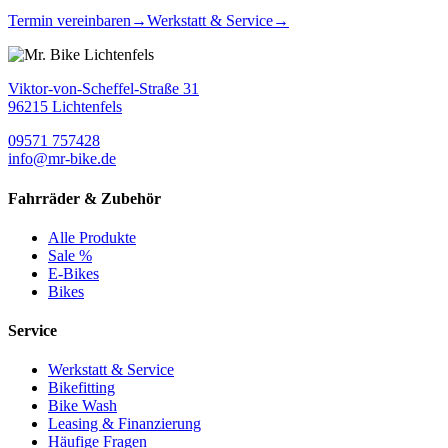
Termin vereinbaren
→
Werkstatt & Service
→
Viktor-von-Scheffel-Straße 31
96215 Lichtenfels
09571 757428
info@mr-bike.de
Fahrräder & Zubehör
Alle Produkte
Sale %
E-Bikes
Bikes
Service
Werkstatt & Service
Bikefitting
Bike Wash
Leasing & Finanzierung
Häufige Fragen