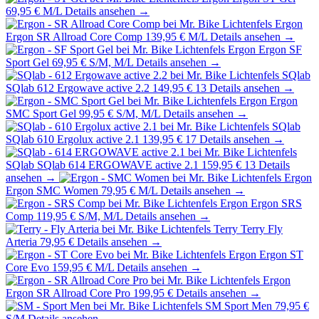
69,95 €
M/L
Details ansehen →
Ergon
Ergon SR Allroad Core Comp
139,95 €
M/L
Details ansehen →
Ergon
Ergon SF
Sport Gel
69,95 €
S/M, M/L
Details ansehen →
SQlab
SQlab 612 Ergowave active 2.2
149,95 €
13
Details ansehen →
Ergon
Ergon
SMC Sport Gel
99,95 €
S/M, M/L
Details ansehen →
SQlab
SQlab 610 Ergolux active 2.1
139,95 €
17
Details ansehen →
SQlab
SQlab 614 ERGOWAVE active 2.1
159,95 €
13
Details
ansehen →
Ergon
Ergon SMC Women
79,95 €
M/L
Details ansehen →
Ergon
Ergon SRS
Comp
119,95 €
S/M, M/L
Details ansehen →
Terry
Terry Fly
Arteria
79,95 €
Details ansehen →
Ergon
Ergon ST
Core Evo
159,95 €
M/L
Details ansehen →
Ergon
Ergon SR Allroad Core Pro
199,95 €
Details ansehen →
SM Sport Men
79,95 €
S/M
Details ansehen →