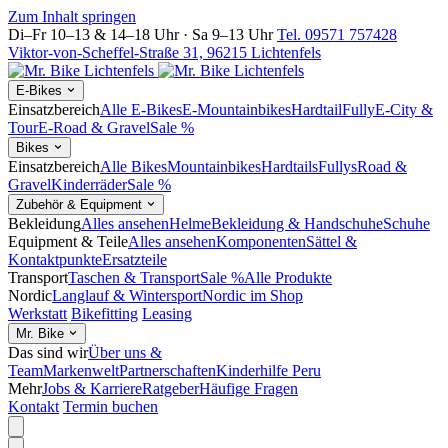
Zum Inhalt springen
Di–Fr 10–13 & 14–18 Uhr · Sa 9–13 Uhr
Tel. 09571 757428
Viktor-von-Scheffel-Straße 31, 96215 Lichtenfels
E-Bikes
Einsatzbereich
Alle E-Bikes
E-Mountainbikes
Hardtail
Fully
E-City &
Tour
E-Road & Gravel
Sale %
Bikes
Einsatzbereich
Alle Bikes
Mountainbikes
Hardtails
Fullys
Road &
Gravel
Kinderräder
Sale %
Zubehör & Equipment
Bekleidung
Alles ansehen
Helme
Bekleidung & Handschuhe
Schuhe
Equipment & Teile
Alles ansehen
Komponenten
Sättel &
Kontaktpunkte
Ersatzteile
Transport
Taschen & Transport
Sale %
Alle Produkte
Nordic
Langlauf & Wintersport
Nordic im Shop
Werkstatt
Bikefitting
Leasing
Mr. Bike
Das sind wir
Über uns &
Team
Markenwelt
Partnerschaften
Kinderhilfe Peru
Mehr
Jobs & Karriere
Ratgeber
Häufige Fragen
Kontakt
Termin buchen