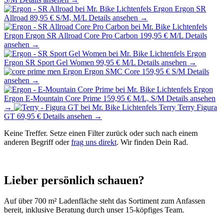
Ergon
Ergon SR
Allroad
89,95 €
S/M, M/L
Details ansehen →
Ergon
Ergon SR Allroad Core Pro Carbon
199,95 €
M/L
Details
ansehen →
Ergon
Ergon SR Sport Gel Women
99,95 €
M/L
Details ansehen →
Ergon
Ergon SMC Core
159,95 €
S/M
Details
ansehen →
Ergon
Ergon E-Mountain Core Prime
159,95 €
M/L, S/M
Details ansehen
→
Terry
Terry Figura
GT
69,95 €
Details ansehen →
Keine Treffer. Setze einen Filter zurück oder such nach einem
anderen Begriff oder
frag uns direkt
. Wir finden Dein Rad.
Lieber persönlich schauen?
Auf über 700 m² Ladenfläche steht das Sortiment zum Anfassen
bereit, inklusive Beratung durch unser 15-köpfiges Team.