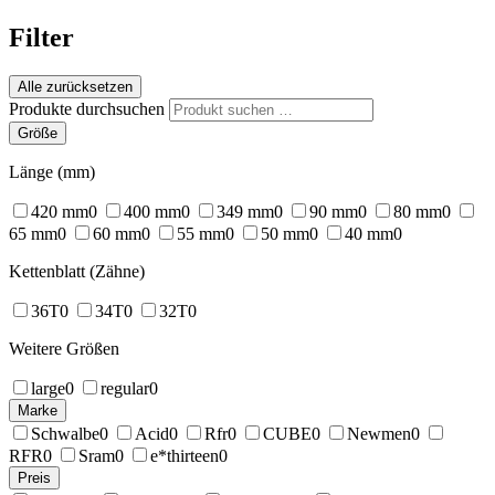
Filter
Alle zurücksetzen
Produkte durchsuchen
Größe
Länge (mm)
420 mm
0
400 mm
0
349 mm
0
90 mm
0
80 mm
0
65 mm
0
60 mm
0
55 mm
0
50 mm
0
40 mm
0
Kettenblatt (Zähne)
36T
0
34T
0
32T
0
Weitere Größen
large
0
regular
0
Marke
Schwalbe
0
Acid
0
Rfr
0
CUBE
0
Newmen
0
RFR
0
Sram
0
e*thirteen
0
Preis