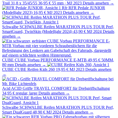
Trail 31,8 x 35/45/55
36,95 €
55 mm · MJ 2023
Details ansehen →
Rfr
RFR Pedale JUNIOR
(Modelljahr 2023)
16,95 €
MJ 2023
Details ansehen →
Schwalbe
SCHWALBE Reifen MARATHON PLUS TOUR Perf,
SmartGuard, TwinSkin (Modelljahr 2024)
43,90 €
MJ 2024
Details
ansehen →
CUBE
CUBE Vorbau PERFORMANCE E-MTB
49,95 €
50MM,
80 mm
Details ansehen →
CUBE
CUBE Reifen Kids 260
19,95 €
MJ 2023
Details ansehen
→
Acid
ACID Griffe TRAVEL COMFORT für Drehgriffschaltung
34,95 €
regular, large
Details ansehen →
Schwalbe
SCHWALBE Reifen MARATHON PLUS TOUR Perf,
Smart DualGuard
48,90 €
MJ 2024
Details ansehen →