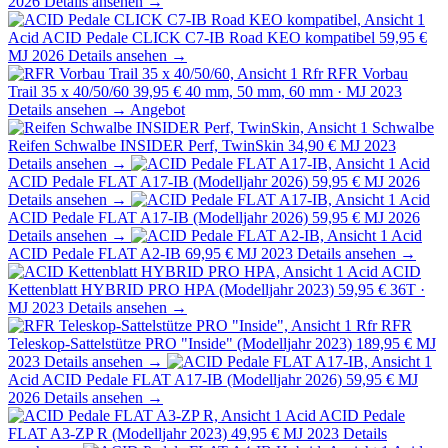
2026
Details ansehen →
Acid
ACID Pedale CLICK C7-IB Road KEO kompatibel
59,95 €
MJ 2026
Details ansehen →
Rfr
RFR Vorbau
Trail 35 x 40/50/60
39,95 €
40 mm, 50 mm, 60 mm · MJ 2023
Details ansehen →
Angebot
Schwalbe
Reifen Schwalbe INSIDER Perf, TwinSkin
34,90 €
MJ 2023
Details ansehen →
Acid
ACID Pedale FLAT A17-IB (Modelljahr 2026)
59,95 €
MJ 2026
Details ansehen →
Acid
ACID Pedale FLAT A17-IB (Modelljahr 2026)
59,95 €
MJ 2026
Details ansehen →
Acid
ACID Pedale FLAT A2-IB
69,95 €
MJ 2023
Details ansehen →
Acid
ACID
Kettenblatt HYBRID PRO HPA (Modelljahr 2023)
59,95 €
36T ·
MJ 2023
Details ansehen →
Rfr
RFR
Teleskop-Sattelstütze PRO "Inside" (Modelljahr 2023)
189,95 €
MJ
2023
Details ansehen →
Acid
ACID Pedale FLAT A17-IB (Modelljahr 2026)
59,95 €
MJ
2026
Details ansehen →
Acid
ACID Pedale
FLAT A3-ZP R (Modelljahr 2023)
49,95 €
MJ 2023
Details