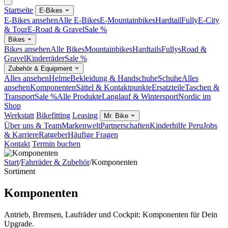
Startseite
E-Bikes
E-Bikes ansehen
Alle E-Bikes
E-Mountainbikes
Hardtail
Fully
E-City
& Tour
E-Road & Gravel
Sale %
Bikes
Bikes ansehen
Alle Bikes
Mountainbikes
Hardtails
Fullys
Road &
Gravel
Kinderräder
Sale %
Zubehör & Equipment
Alles ansehen
Helme
Bekleidung & Handschuhe
Schuhe
Alles
ansehen
Komponenten
Sättel & Kontaktpunkte
Ersatzteile
Taschen &
Transport
Sale %
Alle Produkte
Langlauf & Wintersport
Nordic im
Shop
Werkstatt
Bikefitting
Leasing
Mr. Bike
Über uns & Team
Markenwelt
Partnerschaften
Kinderhilfe Peru
Jobs
& Karriere
Ratgeber
Häufige Fragen
Kontakt
Termin buchen
Start
/
Fahrräder & Zubehör
/
Komponenten
Sortiment
Komponenten
Antrieb, Bremsen, Laufräder und Cockpit: Komponenten für Dein
Upgrade.