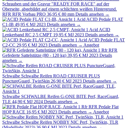
RFR
RFR Vorbau PRO
36,95 €
80 mm
Details ansehen →
Acid
ACID Pedale FLAT
C1-IB
49,95 €
MJ 2023
Details ansehen →
Acid
ACID
Lenkerband RC 2,5 CMPT
19,95 €
MJ 2023
Details ansehen →
Acid
ACID Pedale FLAT
C2-CC
29,95 €
MJ 2023
Details ansehen →
Angebot
Rfr
RFR
Gefederte Sattelstütze (80 - 120 kg)
39,95 €
MJ 2023
Details
ansehen →
Schwalbe
Schwalbe Reifen ROAD CRUISER PLUS
PunctureGuard, TwinSkin
26,90 €
MJ 2023
Details ansehen →
Schwalbe
SCHWALBE Reifen G-ONE BITE Perf, RaceGuard,
TLE
44,90 €
MJ 2024
Details ansehen →
Rfr
RFR Pedale Flat
HQP RACE
16,95 €
MJ 2023
Details ansehen →
Angebot
Schwalbe
Schwalbe Reifen NOBBY NIC Perf, TwinSkin, TLR
(Modelljahr 2023)
36,90 €
MJ 2023
Details ansehen →