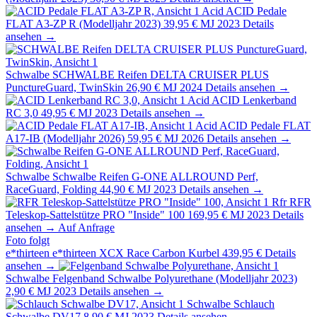
Acid
ACID Pedale
FLAT A3-ZP R (Modelljahr 2023)
39,95 €
MJ 2023
Details
ansehen →
Schwalbe
SCHWALBE Reifen DELTA CRUISER PLUS
PunctureGuard, TwinSkin
26,90 €
MJ 2024
Details ansehen →
Acid
ACID Lenkerband
RC 3,0
49,95 €
MJ 2023
Details ansehen →
Acid
ACID Pedale FLAT
A17-IB (Modelljahr 2026)
59,95 €
MJ 2026
Details ansehen →
Schwalbe
Schwalbe Reifen G-ONE ALLROUND Perf,
RaceGuard, Folding
44,90 €
MJ 2023
Details ansehen →
Rfr
RFR
Teleskop-Sattelstütze PRO "Inside" 100
169,95 €
MJ 2023
Details
ansehen →
Auf Anfrage
Foto folgt
e*thirteen
e*thirteen XCX Race Carbon Kurbel
439,95 €
Details
ansehen →
Schwalbe
Felgenband Schwalbe Polyurethane (Modelljahr 2023)
2,90 €
MJ 2023
Details ansehen →
Schwalbe
Schlauch
Schwalbe DV17
8,90 €
MJ 2023
Details ansehen →