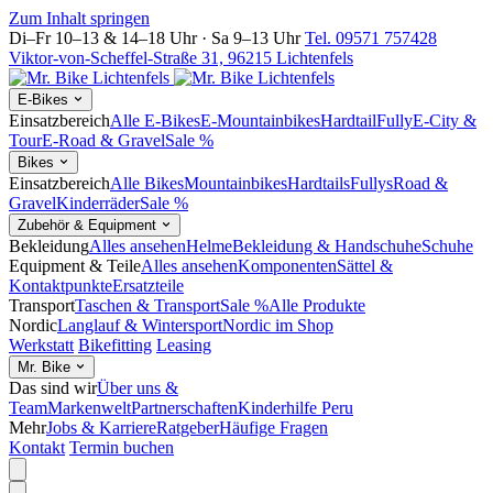
Zum Inhalt springen
Di–Fr 10–13 & 14–18 Uhr · Sa 9–13 Uhr
Tel. 09571 757428
Viktor-von-Scheffel-Straße 31, 96215 Lichtenfels
E-Bikes
Einsatzbereich
Alle E-Bikes
E-Mountainbikes
Hardtail
Fully
E-City &
Tour
E-Road & Gravel
Sale %
Bikes
Einsatzbereich
Alle Bikes
Mountainbikes
Hardtails
Fullys
Road &
Gravel
Kinderräder
Sale %
Zubehör & Equipment
Bekleidung
Alles ansehen
Helme
Bekleidung & Handschuhe
Schuhe
Equipment & Teile
Alles ansehen
Komponenten
Sättel &
Kontaktpunkte
Ersatzteile
Transport
Taschen & Transport
Sale %
Alle Produkte
Nordic
Langlauf & Wintersport
Nordic im Shop
Werkstatt
Bikefitting
Leasing
Mr. Bike
Das sind wir
Über uns &
Team
Markenwelt
Partnerschaften
Kinderhilfe Peru
Mehr
Jobs & Karriere
Ratgeber
Häufige Fragen
Kontakt
Termin buchen