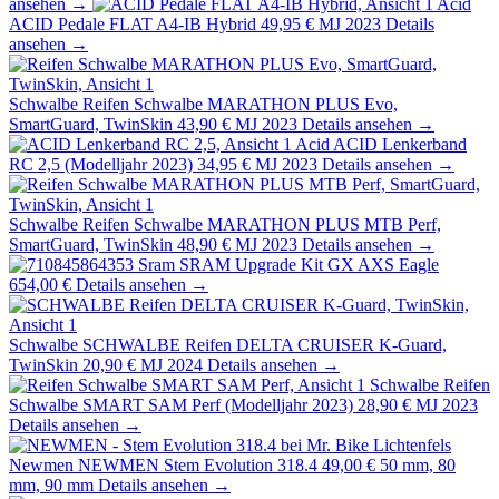
ansehen →
Acid
ACID Pedale FLAT A4-IB Hybrid
49,95 €
MJ 2023
Details
ansehen →
Schwalbe
Reifen Schwalbe MARATHON PLUS Evo,
SmartGuard, TwinSkin
43,90 €
MJ 2023
Details ansehen →
Acid
ACID Lenkerband
RC 2,5 (Modelljahr 2023)
34,95 €
MJ 2023
Details ansehen →
Schwalbe
Reifen Schwalbe MARATHON PLUS MTB Perf,
SmartGuard, TwinSkin
48,90 €
MJ 2023
Details ansehen →
Sram
SRAM Upgrade Kit GX AXS Eagle
654,00 €
Details ansehen →
Schwalbe
SCHWALBE Reifen DELTA CRUISER K-Guard,
TwinSkin
20,90 €
MJ 2024
Details ansehen →
Schwalbe
Reifen
Schwalbe SMART SAM Perf (Modelljahr 2023)
28,90 €
MJ 2023
Details ansehen →
Newmen
NEWMEN Stem Evolution 318.4
49,00 €
50 mm, 80
mm, 90 mm
Details ansehen →