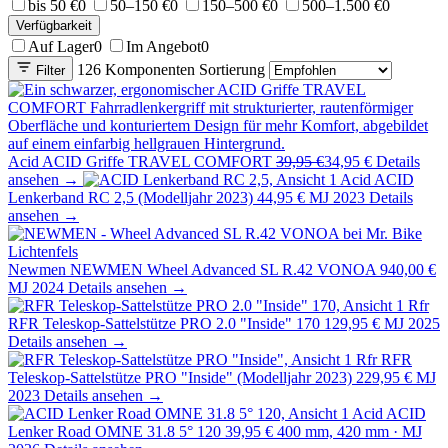
bis 50 €
0
50–150 €
0
150–500 €
0
500–1.500 €
0
Verfügbarkeit
Auf Lager
0
Im Angebot
0
126 Komponenten
Sortierung
Filter
Acid
ACID Griffe TRAVEL COMFORT
39,95 €
34,95 €
Details
ansehen →
Acid
ACID
Lenkerband RC 2,5 (Modelljahr 2023)
44,95 €
MJ 2023
Details
ansehen →
Newmen
NEWMEN Wheel Advanced SL R.42 VONOA
940,00 €
MJ 2024
Details ansehen →
Rfr
RFR Teleskop-Sattelstütze PRO 2.0 "Inside" 170
129,95 €
MJ 2025
Details ansehen →
Rfr
RFR
Teleskop-Sattelstütze PRO "Inside" (Modelljahr 2023)
229,95 €
MJ
2023
Details ansehen →
Acid
ACID
Lenker Road OMNE 31.8 5° 120
39,95 €
400 mm, 420 mm · MJ