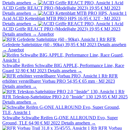
Details ansehen →
Acid
ACID Griffe REACT PRO (Modelljahr 2023)
19,95 €
MJ 2023
Details ansehen →
Acid
ACID Kettenblatt MTB PRO HPS
16,95 €
32T · MJ 2023
Details ansehen →
Acid
ACID Griffe REACT PRO (Modelljahr 2023)
19,95 €
MJ 2023
Details ansehen →
Angebot
Rfr
RFR
Gefederte Sattelstütze (60 - 90kg)
39,95 €
MJ 2023
Details ansehen
→
Angebot
Schwalbe
Reifen Schwalbe BIG APPLE, Performance Line, Race
Guard
32,90 €
MJ 2023
Details ansehen →
Rfr
RFR
erhöhter verstellbarer Vorbau PRO
54,95 €
65 mm · MJ 2023
Details ansehen →
Rfr
RFR Teleskop-Sattelstütze PRO 2.0 "Inside" 130
129,95 €
MJ 2025
Details ansehen →
Schwalbe
Schwalbe Reifen G-ONE ALLROUND Evo, Super
Ground, TLE
64,90 €
MJ 2022
Details ansehen →
Rfr
RFR Vorbau