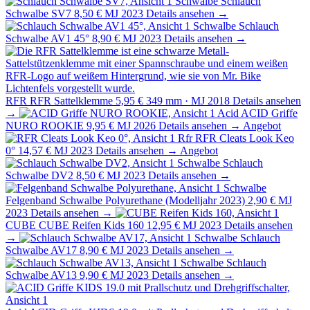
Schwalbe
Schlauch
Schwalbe SV7
8,50 €
MJ 2023
Details ansehen →
Schwalbe
Schlauch
Schwalbe AV1 45°
8,90 €
MJ 2023
Details ansehen →
RFR
RFR Sattelklemme
5,95 €
349 mm · MJ 2018
Details ansehen
→
Acid
ACID Griffe
NURO ROOKIE
9,95 €
MJ 2026
Details ansehen →
Angebot
Rfr
RFR Cleats Look Keo
0°
14,57 €
MJ 2023
Details ansehen →
Angebot
Schwalbe
Schlauch
Schwalbe DV2
8,50 €
MJ 2023
Details ansehen →
Schwalbe
Felgenband Schwalbe Polyurethane (Modelljahr 2023)
2,90 €
MJ
2023
Details ansehen →
CUBE
CUBE Reifen Kids 160
12,95 €
MJ 2023
Details ansehen
→
Schwalbe
Schlauch
Schwalbe AV17
8,90 €
MJ 2023
Details ansehen →
Schwalbe
Schlauch
Schwalbe AV13
9,90 €
MJ 2023
Details ansehen →