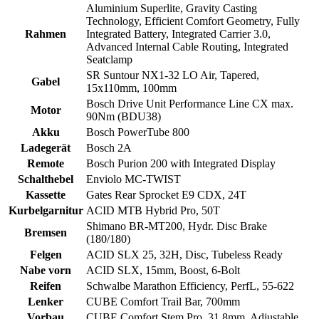
Aluminium Superlite, Gravity Casting
Technology, Efficient Comfort Geometry, Fully
Rahmen
Integrated Battery, Integrated Carrier 3.0,
Advanced Internal Cable Routing, Integrated
Seatclamp
SR Suntour NX1-32 LO Air, Tapered,
Gabel
15x110mm, 100mm
Bosch Drive Unit Performance Line CX max.
Motor
90Nm (BDU38)
Akku
Bosch PowerTube 800
Ladegerät
Bosch 2A
Remote
Bosch Purion 200 with Integrated Display
Schalthebel
Enviolo MC-TWIST
Kassette
Gates Rear Sprocket E9 CDX, 24T
Kurbelgarnitur
ACID MTB Hybrid Pro, 50T
Shimano BR-MT200, Hydr. Disc Brake
Bremsen
(180/180)
Felgen
ACID SLX 25, 32H, Disc, Tubeless Ready
Nabe vorn
ACID SLX, 15mm, Boost, 6-Bolt
Reifen
Schwalbe Marathon Efficiency, PerfL, 55-622
Lenker
CUBE Comfort Trail Bar, 700mm
Vorbau
CUBE Comfort Stem Pro, 31.8mm, Adjustable