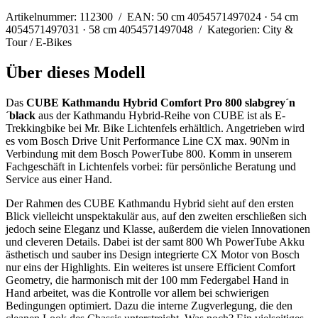
Artikelnummer: 112300 / EAN: 50 cm 4054571497024 · 54 cm
4054571497031 · 58 cm 4054571497048 / Kategorien: City &
Tour / E-Bikes
Über dieses Modell
Das
CUBE Kathmandu Hybrid Comfort Pro 800 slabgrey´n
´black
aus der Kathmandu Hybrid-Reihe von CUBE ist als E-
Trekkingbike bei Mr. Bike Lichtenfels erhältlich. Angetrieben wird
es vom Bosch Drive Unit Performance Line CX max. 90Nm in
Verbindung mit dem Bosch PowerTube 800. Komm in unserem
Fachgeschäft in Lichtenfels vorbei: für persönliche Beratung und
Service aus einer Hand.
Der Rahmen des CUBE Kathmandu Hybrid sieht auf den ersten
Blick vielleicht unspektakulär aus, auf den zweiten erschließen sich
jedoch seine Eleganz und Klasse, außerdem die vielen Innovationen
und cleveren Details. Dabei ist der samt 800 Wh PowerTube Akku
ästhetisch und sauber ins Design integrierte CX Motor von Bosch
nur eins der Highlights. Ein weiteres ist unsere Efficient Comfort
Geometry, die harmonisch mit der 100 mm Federgabel Hand in
Hand arbeitet, was die Kontrolle vor allem bei schwierigen
Bedingungen optimiert. Dazu die interne Zugverlegung, die den