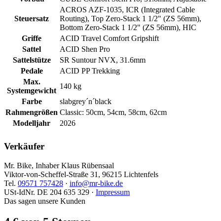
ACROS AZF-1035, ICR (Integrated Cable
Steuersatz
Routing), Top Zero-Stack 1 1/2" (ZS 56mm),
Bottom Zero-Stack 1 1/2" (ZS 56mm), HIC
Griffe
ACID Travel Comfort Gripshift
Sattel
ACID Shen Pro
Sattelstütze
SR Suntour NVX, 31.6mm
Pedale
ACID PP Trekking
Max.
140 kg
Systemgewicht
Farbe
slabgrey´n´black
Rahmengrößen
Classic: 50cm, 54cm, 58cm, 62cm
Modelljahr
2026
Verkäufer
Mr. Bike, Inhaber Klaus Rübensaal
Viktor-von-Scheffel-Straße 31, 96215 Lichtenfels
Tel.
09571 757428
·
info@mr-bike.de
USt-IdNr. DE 204 635 329 ·
Impressum
Das sagen unsere Kunden