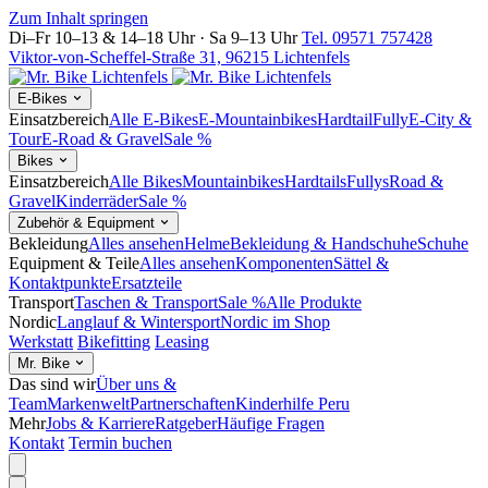
Zum Inhalt springen
Di–Fr 10–13 & 14–18 Uhr · Sa 9–13 Uhr
Tel. 09571 757428
Viktor-von-Scheffel-Straße 31, 96215 Lichtenfels
E-Bikes
Einsatzbereich
Alle E-Bikes
E-Mountainbikes
Hardtail
Fully
E-City &
Tour
E-Road & Gravel
Sale %
Bikes
Einsatzbereich
Alle Bikes
Mountainbikes
Hardtails
Fullys
Road &
Gravel
Kinderräder
Sale %
Zubehör & Equipment
Bekleidung
Alles ansehen
Helme
Bekleidung & Handschuhe
Schuhe
Equipment & Teile
Alles ansehen
Komponenten
Sättel &
Kontaktpunkte
Ersatzteile
Transport
Taschen & Transport
Sale %
Alle Produkte
Nordic
Langlauf & Wintersport
Nordic im Shop
Werkstatt
Bikefitting
Leasing
Mr. Bike
Das sind wir
Über uns &
Team
Markenwelt
Partnerschaften
Kinderhilfe Peru
Mehr
Jobs & Karriere
Ratgeber
Häufige Fragen
Kontakt
Termin buchen