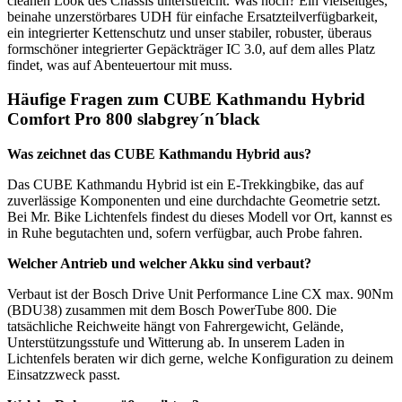
cleanen Look des Chassis unterstreicht. Was noch? Ein vielseitiges,
beinahe unzerstörbares UDH für einfache Ersatzteilverfügbarkeit,
ein integrierter Kettenschutz und unser stabiler, robuster, überaus
formschöner integrierter Gepäckträger IC 3.0, auf dem alles Platz
findet, was auf Abenteuertour mit muss.
Häufige Fragen zum CUBE Kathmandu Hybrid
Comfort Pro 800 slabgrey´n´black
Was zeichnet das CUBE Kathmandu Hybrid aus?
Das CUBE Kathmandu Hybrid ist ein E-Trekkingbike, das auf
zuverlässige Komponenten und eine durchdachte Geometrie setzt.
Bei Mr. Bike Lichtenfels findest du dieses Modell vor Ort, kannst es
in Ruhe begutachten und, sofern verfügbar, auch Probe fahren.
Welcher Antrieb und welcher Akku sind verbaut?
Verbaut ist der Bosch Drive Unit Performance Line CX max. 90Nm
(BDU38) zusammen mit dem Bosch PowerTube 800. Die
tatsächliche Reichweite hängt von Fahrergewicht, Gelände,
Unterstützungsstufe und Witterung ab. In unserem Laden in
Lichtenfels beraten wir dich gerne, welche Konfiguration zu deinem
Einsatzzweck passt.