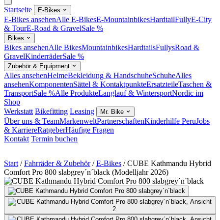
Startseite
E-Bikes
E-Bikes ansehen
Alle E-Bikes
E-Mountainbikes
Hardtail
Fully
E-City
& Tour
E-Road & Gravel
Sale %
Bikes
Bikes ansehen
Alle Bikes
Mountainbikes
Hardtails
Fullys
Road &
Gravel
Kinderräder
Sale %
Zubehör & Equipment
Alles ansehen
Helme
Bekleidung & Handschuhe
Schuhe
Alles
ansehen
Komponenten
Sättel & Kontaktpunkte
Ersatzteile
Taschen &
Transport
Sale %
Alle Produkte
Langlauf & Wintersport
Nordic im
Shop
Werkstatt
Bikefitting
Leasing
Mr. Bike
Über uns & Team
Markenwelt
Partnerschaften
Kinderhilfe Peru
Jobs
& Karriere
Ratgeber
Häufige Fragen
Kontakt
Termin buchen
Start
/
Fahrräder & Zubehör
/
E-Bikes
/
CUBE Kathmandu Hybrid
Comfort Pro 800 slabgrey´n´black (Modelljahr 2026)