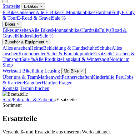
Startseite
E-Bikes
E-Bikes ansehen
Alle E-Bikes
E-Mountainbikes
Hardtail
Fully
E-City
& Tour
E-Road & Gravel
Sale %
Bikes
Bikes ansehen
Alle Bikes
Mountainbikes
Hardtails
Fullys
Road &
Gravel
Kinderräder
Sale %
Zubehör & Equipment
Alles ansehen
Helme
Bekleidung & Handschuhe
Schuhe
Alles
ansehen
Komponenten
Sättel & Kontaktpunkte
Ersatzteile
Taschen &
Transport
Sale %
Alle Produkte
Langlauf & Wintersport
Nordic im
Shop
Werkstatt
Bikefitting
Leasing
Mr. Bike
Über uns & Team
Markenwelt
Partnerschaften
Kinderhilfe Peru
Jobs
& Karriere
Ratgeber
Häufige Fragen
Kontakt
Termin buchen
Start
/
Fahrräder & Zubehör
/
Ersatzteile
Sortiment
Ersatzteile
Verschleiß- und Ersatzteile aus unserem Werkstattlager.