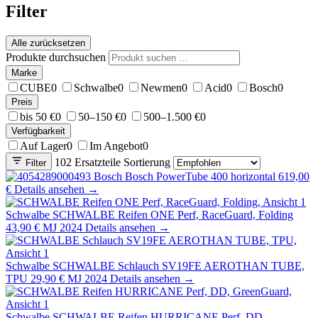
Filter
Alle zurücksetzen
Produkte durchsuchen
Marke
CUBE
0
Schwalbe
0
Newmen
0
Acid
0
Bosch
0
Preis
bis 50 €
0
50–150 €
0
500–1.500 €
0
Verfügbarkeit
Auf Lager
0
Im Angebot
0
102 Ersatzteile
Sortierung
Filter
Bosch
Bosch PowerTube 400 horizontal
619,00
€
Details ansehen →
Schwalbe
SCHWALBE Reifen ONE Perf, RaceGuard, Folding
43,90 €
MJ 2024
Details ansehen →
Schwalbe
SCHWALBE Schlauch SV19FE AEROTHAN TUBE,
TPU
29,90 €
MJ 2024
Details ansehen →
Schwalbe
SCHWALBE Reifen HURRICANE Perf, DD,