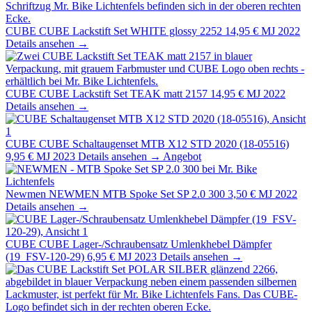
CUBE
CUBE Lackstift Set WHITE glossy 2252
14,95 €
MJ 2022
Details ansehen →
CUBE
CUBE Lackstift Set TEAK matt 2157
14,95 €
MJ 2022
Details ansehen →
CUBE
CUBE Schaltaugenset MTB X12 STD 2020 (18-05516)
9,95 €
MJ 2023
Details ansehen →
Angebot
Newmen
NEWMEN MTB Spoke Set SP 2.0 300
3,50 €
MJ 2022
Details ansehen →
CUBE
CUBE Lager-/Schraubensatz Umlenkhebel Dämpfer
(19_FSV-120-29)
6,95 €
MJ 2023
Details ansehen →