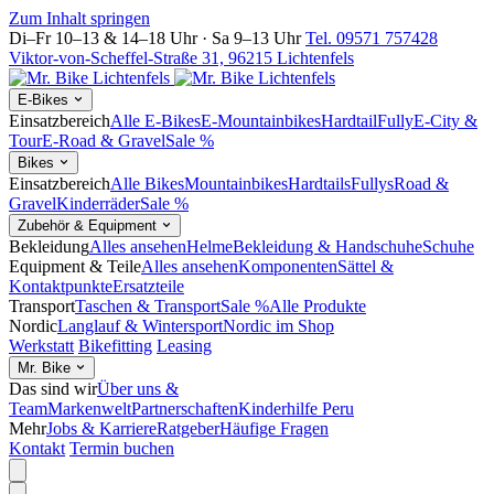
Zum Inhalt springen
Di–Fr 10–13 & 14–18 Uhr · Sa 9–13 Uhr
Tel. 09571 757428
Viktor-von-Scheffel-Straße 31, 96215 Lichtenfels
E-Bikes
Einsatzbereich
Alle E-Bikes
E-Mountainbikes
Hardtail
Fully
E-City &
Tour
E-Road & Gravel
Sale %
Bikes
Einsatzbereich
Alle Bikes
Mountainbikes
Hardtails
Fullys
Road &
Gravel
Kinderräder
Sale %
Zubehör & Equipment
Bekleidung
Alles ansehen
Helme
Bekleidung & Handschuhe
Schuhe
Equipment & Teile
Alles ansehen
Komponenten
Sättel &
Kontaktpunkte
Ersatzteile
Transport
Taschen & Transport
Sale %
Alle Produkte
Nordic
Langlauf & Wintersport
Nordic im Shop
Werkstatt
Bikefitting
Leasing
Mr. Bike
Das sind wir
Über uns &
Team
Markenwelt
Partnerschaften
Kinderhilfe Peru
Mehr
Jobs & Karriere
Ratgeber
Häufige Fragen
Kontakt
Termin buchen