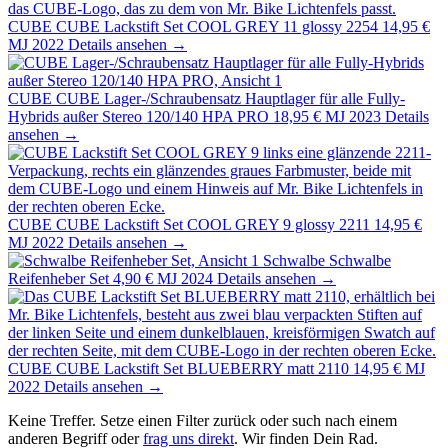
CUBE
CUBE Lackstift Set COOL GREY 11 glossy 2254
14,95 €
MJ 2022
Details ansehen →
CUBE
CUBE Lager-/Schraubensatz Hauptlager für alle Fully-
Hybrids außer Stereo 120/140 HPA PRO
18,95 €
MJ 2023
Details
ansehen →
CUBE
CUBE Lackstift Set COOL GREY 9 glossy 2211
14,95 €
MJ 2022
Details ansehen →
Schwalbe
Schwalbe
Reifenheber Set
4,90 €
MJ 2024
Details ansehen →
CUBE
CUBE Lackstift Set BLUEBERRY matt 2110
14,95 €
MJ
2022
Details ansehen →
Keine Treffer. Setze einen Filter zurück oder such nach einem
anderen Begriff oder
frag uns direkt
. Wir finden Dein Rad.