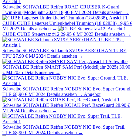
Schwalbe
SCHWALBE Reifen ROAD CRUISER K-Guard,
TwinSkin (Modelljahr 2024)
18,90 €
MJ 2024
Details ansehen →
CUBE
CUBE Lagerset Umlenkhebel Trunnion (18-02838)
19,95 €
MJ 2023
Details ansehen →
CUBE
CUBE Steuersatz #12
29,95 €
MJ 2023
Details ansehen →
Schwalbe
SCHWALBE Schlauch SV19E AEROTHAN TUBE,
TPU
27,90 €
MJ 2024
Details ansehen →
Schwalbe
SCHWALBE Reifen SMART SAM Perf (Modelljahr 2025)
30,90
€
MJ 2025
Details ansehen →
Schwalbe
SCHWALBE Reifen NOBBY NIC Evo, Super Ground,
TLE
68,90 €
MJ 2024
Details ansehen →
Angebot
Schwalbe
SCHWALBE Reifen KOJAK Perf, RaceGuard
28,90 €
MJ 2024
Details ansehen →
Schwalbe
SCHWALBE Reifen NOBBY NIC Evo, Super Trail,
TLE
68,90 €
MJ 2024
Details ansehen →