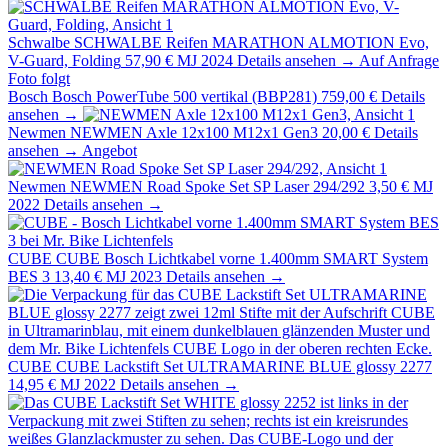
Schwalbe
SCHWALBE Reifen MARATHON ALMOTION Evo,
V-Guard, Folding
57,90 €
MJ 2024
Details ansehen →
Auf Anfrage
Foto folgt
Bosch
Bosch PowerTube 500 vertikal (BBP281)
759,00 €
Details
ansehen →
Newmen
NEWMEN Axle 12x100 M12x1 Gen3
20,00 €
Details
ansehen →
Angebot
Newmen
NEWMEN Road Spoke Set SP Laser 294/292
3,50 €
MJ
2022
Details ansehen →
CUBE
CUBE Bosch Lichtkabel vorne 1.400mm SMART System
BES 3
13,40 €
MJ 2023
Details ansehen →
CUBE
CUBE Lackstift Set ULTRAMARINE BLUE glossy 2277
14,95 €
MJ 2022
Details ansehen →