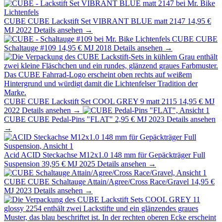
CUBE
CUBE Lackstift Set VIBRANT BLUE matt 2147
14,95 €
MJ 2022
Details ansehen →
CUBE
CUBE
Schaltauge #109
14,95 €
MJ 2018
Details ansehen →
CUBE
CUBE Lackstift Set COOL GREY 9 matt 2115
14,95 €
MJ
2022
Details ansehen →
CUBE
CUBE Pedal-Pins "FLAT"
2,95 €
MJ 2023
Details ansehen
→
Acid
ACID Steckachse M12x1.0 148 mm für Gepäckträger Full
Suspension
39,95 €
MJ 2025
Details ansehen →
CUBE
CUBE Schaltauge Attain/Agree/Cross Race/Gravel
14,95 €
MJ 2023
Details ansehen →