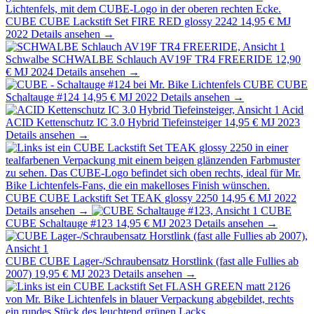
CUBE
CUBE Lackstift Set FIRE RED glossy 2242
14,95 €
MJ
2022
Details ansehen →
Schwalbe
SCHWALBE Schlauch AV19F TR4 FREERIDE
12,90
€
MJ 2024
Details ansehen →
CUBE
CUBE
Schaltauge #124
14,95 €
MJ 2022
Details ansehen →
Acid
ACID Kettenschutz IC 3.0 Hybrid Tiefeinsteiger
14,95 €
MJ 2023
Details ansehen →
CUBE
CUBE Lackstift Set TEAK glossy 2250
14,95 €
MJ 2022
Details ansehen →
CUBE
CUBE Schaltauge #123
14,95 €
MJ 2023
Details ansehen →
CUBE
CUBE Lager-/Schraubensatz Horstlink (fast alle Fullies ab
2007)
19,95 €
MJ 2023
Details ansehen →