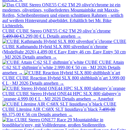
CUBE
CUBE Stereo ONE55 C:62 TM 29 olive´n´chrome
5.499,00 €
3.299,00 €
L
Details ansehen →
CUBE
CUBE Kathmandu Hybrid SLX 800 silverdust´n´chrome
(Modelljahr 2026)
4.499,00 €
Easy Entry 46 cm, Easy Entry 50 cm
· MJ 2026
Details ansehen →
CUBE
CUBE Attain
C:62 SLT shiftmint´n´white
2.999,00 €
50 cm · MJ 2026
Details
ansehen →
CUBE
CUBE Reaction Hybrid SLX 800 shiftblush´n´art
3.999,00
€
L · MJ 2026
Details ansehen →
CUBE
CUBE Stereo Hybrid ONE44 HPC SLX 800 slabgrey´n
´orange
4.999,00 €
L · MJ 2026
Details ansehen →
Angebot
CUBE
CUBE Litening AIR C:68X SLT liquidlava´n´black
7.499,00
€
6.375,00 €
56 cm
Details ansehen →