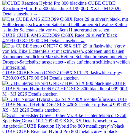
CUBE
CUBE
Reaction Hybrid Pro 800 blackline
3.199,00 €
XXL · MJ 2026
Details ansehen →
CUBE
CUBE AMS ZERO99 C:68X Race 29 silver´n´black
4.599,00 €
3.219,00 €
M
Details ansehen →
CUBE
CUBE Stereo ONE77 C:68X SLT 29 flashwhite´n´grey
7.399,00 €
5.179,00 €
M
Details ansehen →
CUBE
CUBE Stereo Hybrid ONE77 HPC SLX 800 blackline
4.999,00 €
M · MJ 2026
Details ansehen →
CUBE
CUBE Nuroad Hybrid C:62 SLX 400X iceblue´n´prism
4.999,00 €
XS · MJ 2026
Details ansehen →
Scott
Scott
Speedster Gravel 10
1.799,00 €
XXS, XS
Details ansehen →
Angebot
CUBE
CUBE Reaction Hybrid Pro 800 metallicgrey´n´black