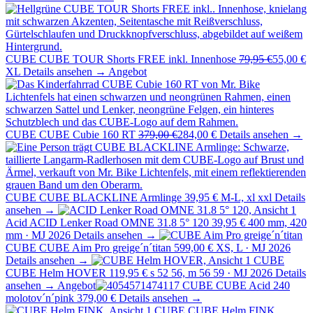
CUBE
CUBE TOUR Shorts FREE inkl. Innenhose
79,95 €
55,00 €
XL
Details ansehen →
Angebot
CUBE
CUBE Cubie 160 RT
379,00 €
284,00 €
Details ansehen →
CUBE
CUBE BLACKLINE Armlinge
39,95 €
M-L, xl xxl
Details
ansehen →
Acid
ACID Lenker Road OMNE 31.8 5° 120
39,95 €
400 mm, 420
mm · MJ 2026
Details ansehen →
CUBE
CUBE Aim Pro greige´n´titan
599,00 €
XS, L · MJ 2026
Details ansehen →
CUBE
CUBE Helm HOVER
119,95 €
s 52 56, m 56 59 · MJ 2026
Details
ansehen →
Angebot
CUBE
CUBE Acid 240
molotov´n´pink
379,00 €
Details ansehen →
CUBE
CUBE Helm FINK