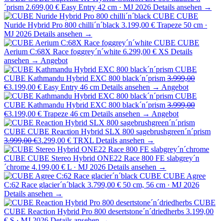
´prism
2.699,00 €
Easy Entry 42 cm · MJ 2026
Details ansehen →
CUBE
CUBE
Nuride Hybrid Pro 800 chilli´n´black
3.199,00 €
Trapeze 50 cm ·
MJ 2026
Details ansehen →
CUBE
CUBE
Aerium C:68X Race foggrey´n´white
6.299,00 €
XS
Details
ansehen →
Angebot
CUBE
CUBE Kathmandu Hybrid EXC 800 black´n´prism
3.999,00
€
3.199,00 €
Easy Entry 46 cm
Details ansehen →
Angebot
CUBE
CUBE Kathmandu Hybrid EXC 800 black´n´prism
3.999,00
€
3.199,00 €
Trapeze 46 cm
Details ansehen →
Angebot
CUBE
CUBE Reaction Hybrid SLX 800 sagebrushgreen´n´prism
3.999,00 €
3.299,00 €
TRXL
Details ansehen →
CUBE
CUBE Stereo Hybrid ONE22 Race 800 FE slabgrey´n
´chrome
4.199,00 €
L · MJ 2026
Details ansehen →
CUBE
CUBE Agree
C:62 Race glacier´n´black
3.799,00 €
50 cm, 56 cm · MJ 2026
Details ansehen →
CUBE
CUBE Reaction Hybrid Pro 800 desertstone´n´driedherbs
3.199,00
€
S · MJ 2026
Details ansehen →