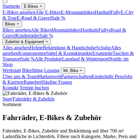
Startseite
E-Bikes
E-Bikes ansehen
Alle E-Bikes
E-Mountainbikes
Hardtail
Fully
E-City
& Tour
E-Road & Gravel
Sale %
Bikes
Bikes ansehen
Alle Bikes
Mountainbikes
Hardtails
Fullys
Road &
Gravel
Kinderräder
Sale %
Zubehör & Equipment
Alles ansehen
Helme
Bekleidung & Handschuhe
Schuhe
Alles
ansehen
Komponenten
Sättel & Kontaktpunkte
Ersatzteile
Taschen &
Transport
Sale %
Alle Produkte
Langlauf & Wintersport
Nordic im
Shop
Werkstatt
Bikefitting
Leasing
Mr. Bike
Über uns & Team
Markenwelt
Partnerschaften
Kinderhilfe Peru
Jobs
& Karriere
Ratgeber
Häufige Fragen
Kontakt
Termin buchen
Start
/
Fahrräder & Zubehör
Sortiment
Fahrräder, E-Bikes & Zubehör
Fahrräder, E-Bikes, Zubehör und Bekleidung auf über 700 m²
Ladenfläche in Lichtenfels. Filtere nach Kategorie, Marke, Preis und