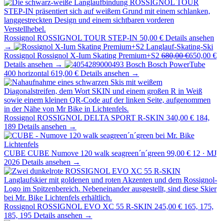
Rossignol
ROSSIGNOL TOUR STEP-IN
50,00 €
Details ansehen
→
Rossignol
Rossignol X-Ium Skating Premium+S2
680,00 €
650,00 €
Details ansehen →
Bosch
Bosch PowerTube
400 horizontal
619,00 €
Details ansehen →
Rossignol
ROSSIGNOL DELTA SPORT R-SKIN
340,00 €
184,
189
Details ansehen →
CUBE
CUBE Numove 120 walk seagreen´n´green
99,00 €
12 · MJ
2026
Details ansehen →
Rossignol
ROSSIGNOL EVO XC 55 R-SKIN
245,00 €
165, 175,
185, 195
Details ansehen →