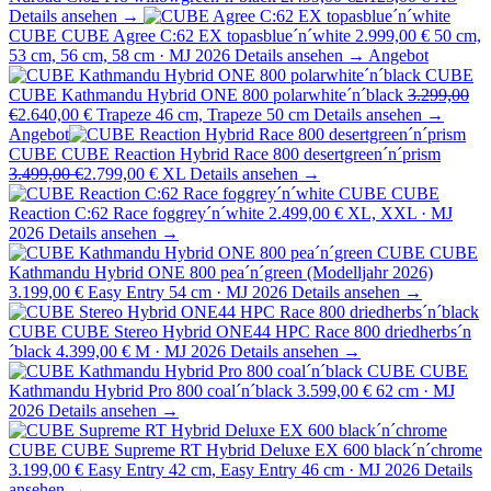
Details ansehen →
CUBE
CUBE Agree C:62 EX topasblue´n´white
2.999,00 €
50 cm,
53 cm, 56 cm, 58 cm · MJ 2026
Details ansehen →
Angebot
CUBE
CUBE Kathmandu Hybrid ONE 800 polarwhite´n´black
3.299,00
€
2.640,00 €
Trapeze 46 cm, Trapeze 50 cm
Details ansehen →
Angebot
CUBE
CUBE Reaction Hybrid Race 800 desertgreen´n´prism
3.499,00 €
2.799,00 €
XL
Details ansehen →
CUBE
CUBE
Reaction C:62 Race foggrey´n´white
2.499,00 €
XL, XXL · MJ
2026
Details ansehen →
CUBE
CUBE
Kathmandu Hybrid ONE 800 pea´n´green (Modelljahr 2026)
3.199,00 €
Easy Entry 54 cm · MJ 2026
Details ansehen →
CUBE
CUBE Stereo Hybrid ONE44 HPC Race 800 driedherbs´n
´black
4.399,00 €
M · MJ 2026
Details ansehen →
CUBE
CUBE
Kathmandu Hybrid Pro 800 coal´n´black
3.599,00 €
62 cm · MJ
2026
Details ansehen →
CUBE
CUBE Supreme RT Hybrid Deluxe EX 600 black´n´chrome
3.199,00 €
Easy Entry 42 cm, Easy Entry 46 cm · MJ 2026
Details
ansehen →