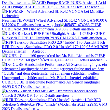
Details ansehen →
Acid
ACID Pumpe RACE PURE
19,95 €
MJ 2023
Details ansehen →
Newmen
NEWMEN Wheel Advanced SL R.42 VONOA
940,00 €
MJ 2024
Details ansehen →
Angebot
CUBE
CUBE Acid 200 Disc actionteam
379,00 €
Details ansehen →
CUBE
CUBE
Rucksack PURE 16 Ultralight
29,95 €
MJ 2025
Details ansehen →
Rfr
RFR Teleskop-Sattelstütze PRO 2.0 "Inside" 170
129,95 €
MJ 2025
Details ansehen →
Angebot
CUBE
CUBE Cubie 160 green´n´red
419,00 €
314,00 €
Details ansehen →
CUBE
CUBE Handschuhe Performance All Season langfinger
44,95 €
S 7
Details ansehen →
Roeckl
Roeckl
Villach 3
79,95 €
9, 10, 95
Details ansehen →
Rfr
RFR
Teleskop-Sattelstütze PRO "Inside" (Modelljahr 2023)
229,95 €
MJ
2023
Details ansehen →