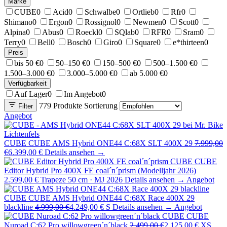
Marke
CUBE
0
Acid
0
Schwalbe
0
Ortlieb
0
Rfr
0
Shimano
0
Ergon
0
Rossignol
0
Newmen
0
Scott
0
Alpina
0
Abus
0
Roeckl
0
SQlab
0
RFR
0
Sram
0
Terry
0
Bell
0
Bosch
0
Giro
0
Square
0
e*thirteen
0
Preis
bis 50 €
0
50–150 €
0
150–500 €
0
500–1.500 €
0
1.500–3.000 €
0
3.000–5.000 €
0
ab 5.000 €
0
Verfügbarkeit
Auf Lager
0
Im Angebot
0
779 Produkte
Sortierung
Filter
Angebot
CUBE
CUBE AMS Hybrid ONE44 C:68X SLT 400X 29
7.999,00
€
6.399,00 €
Details ansehen →
CUBE
CUBE
Editor Hybrid Pro 400X FE coal´n´prism (Modelljahr 2026)
2.599,00 €
Trapeze 50 cm · MJ 2026
Details ansehen →
Angebot
CUBE
CUBE AMS Hybrid ONE44 C:68X Race 400X 29
blackline
4.999,00 €
4.249,00 €
S
Details ansehen →
Angebot
CUBE
CUBE
Nuroad C:62 Pro willowgreen´n´black
2.499,00 €
2.125,00 €
XS