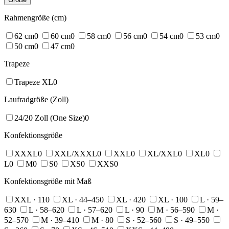
Rahmengröße (cm)
62 cm
0
60 cm
0
58 cm
0
56 cm
0
54 cm
0
53 cm
0
50 cm
0
47 cm
0
Trapeze
Trapeze XL
0
Laufradgröße (Zoll)
24/20 Zoll (One Size)
0
Konfektionsgröße
XXXL
0
XXL/XXXL
0
XXL
0
XL/XXL
0
XL
0
L
0
M
0
S
0
XS
0
XXS
0
Konfektionsgröße mit Maß
XXL · 11
0
XL · 44–45
0
XL · 42
0
XL · 10
0
L · 59–
63
0
L · 58–62
0
L · 57–62
0
L · 9
0
M · 56–59
0
M ·
52–57
0
M · 39–41
0
M · 8
0
S · 52–56
0
S · 49–55
0