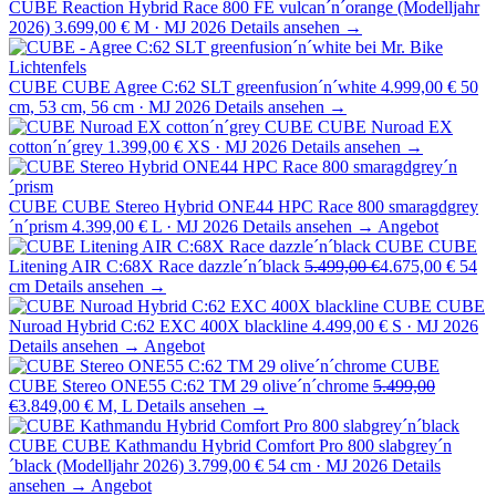
CUBE Reaction Hybrid Race 800 FE vulcan´n´orange (Modelljahr
2026)
3.699,00 €
M · MJ 2026
Details ansehen →
CUBE
CUBE Agree C:62 SLT greenfusion´n´white
4.999,00 €
50
cm, 53 cm, 56 cm · MJ 2026
Details ansehen →
CUBE
CUBE Nuroad EX
cotton´n´grey
1.399,00 €
XS · MJ 2026
Details ansehen →
CUBE
CUBE Stereo Hybrid ONE44 HPC Race 800 smaragdgrey
´n´prism
4.399,00 €
L · MJ 2026
Details ansehen →
Angebot
CUBE
CUBE
Litening AIR C:68X Race dazzle´n´black
5.499,00 €
4.675,00 €
54
cm
Details ansehen →
CUBE
CUBE
Nuroad Hybrid C:62 EXC 400X blackline
4.499,00 €
S · MJ 2026
Details ansehen →
Angebot
CUBE
CUBE Stereo ONE55 C:62 TM 29 olive´n´chrome
5.499,00
€
3.849,00 €
M, L
Details ansehen →
CUBE
CUBE Kathmandu Hybrid Comfort Pro 800 slabgrey´n
´black (Modelljahr 2026)
3.799,00 €
54 cm · MJ 2026
Details
ansehen →
Angebot