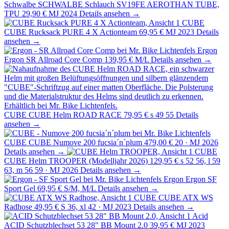
Schwalbe
SCHWALBE Schlauch SV19FE AEROTHAN TUBE,
TPU
29,90 €
MJ 2024
Details ansehen →
CUBE
CUBE Rucksack PURE 4 X Actionteam
69,95 €
MJ 2023
Details
ansehen →
Ergon
Ergon SR Allroad Core Comp
139,95 €
M/L
Details ansehen →
CUBE
CUBE Helm ROAD RACE
79,95 €
s 49 55
Details
ansehen →
CUBE
CUBE Numove 200 fucsia´n´plum
479,00 €
20 · MJ 2026
Details ansehen →
CUBE
CUBE Helm TROOPER (Modelljahr 2026)
129,95 €
s 52 56, l 59
63, m 56 59 · MJ 2026
Details ansehen →
Ergon
Ergon SF
Sport Gel
69,95 €
S/M, M/L
Details ansehen →
CUBE
CUBE ATX WS
Radhose
49,95 €
S 36, xl 42 · MJ 2023
Details ansehen →
Acid
ACID Schutzblechset 53 28" BB Mount 2.0
39,95 €
MJ 2023