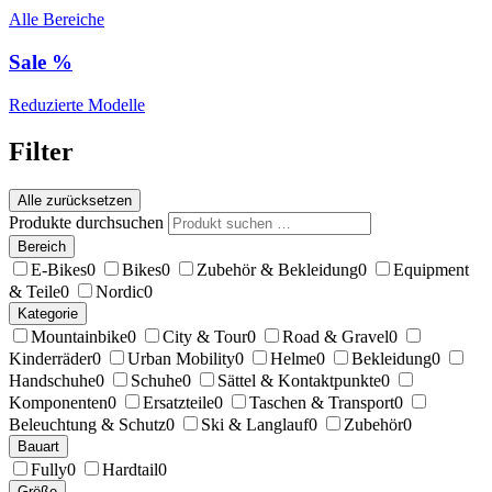
Alle Bereiche
Sale %
Reduzierte Modelle
Filter
Alle zurücksetzen
Produkte durchsuchen
Bereich
E-Bikes
0
Bikes
0
Zubehör & Bekleidung
0
Equipment
& Teile
0
Nordic
0
Kategorie
Mountainbike
0
City & Tour
0
Road & Gravel
0
Kinderräder
0
Urban Mobility
0
Helme
0
Bekleidung
0
Handschuhe
0
Schuhe
0
Sättel & Kontaktpunkte
0
Komponenten
0
Ersatzteile
0
Taschen & Transport
0
Beleuchtung & Schutz
0
Ski & Langlauf
0
Zubehör
0
Bauart
Fully
0
Hardtail
0
Größe