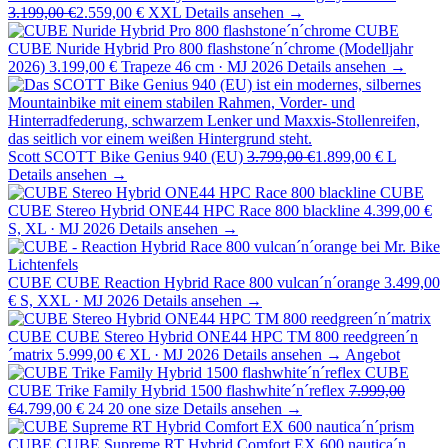
3.199,00 €
2.559,00 €
XXL
Details ansehen →
CUBE
CUBE Nuride Hybrid Pro 800 flashstone´n´chrome (Modelljahr
2026)
3.199,00 €
Trapeze 46 cm · MJ 2026
Details ansehen →
Scott
SCOTT Bike Genius 940 (EU)
3.799,00 €
1.899,00 €
L
Details ansehen →
CUBE
CUBE Stereo Hybrid ONE44 HPC Race 800 blackline
4.399,00 €
S, XL · MJ 2026
Details ansehen →
CUBE
CUBE Reaction Hybrid Race 800 vulcan´n´orange
3.499,00
€
S, XXL · MJ 2026
Details ansehen →
CUBE
CUBE Stereo Hybrid ONE44 HPC TM 800 reedgreen´n
´matrix
5.999,00 €
XL · MJ 2026
Details ansehen →
Angebot
CUBE
CUBE Trike Family Hybrid 1500 flashwhite´n´reflex
7.999,00
€
4.799,00 €
24 20 one size
Details ansehen →
CUBE
CUBE Supreme RT Hybrid Comfort EX 600 nautica´n