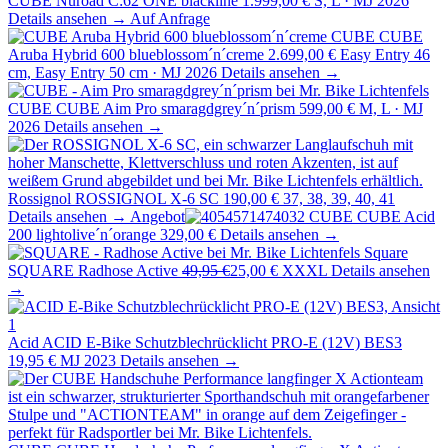
CUBE Nuroad C:62 ONE blackline
1.999,00 €
S, L · MJ 2026
Details ansehen →
Auf Anfrage
CUBE
CUBE
Aruba Hybrid 600 blueblossom´n´creme
2.699,00 €
Easy Entry 46
cm, Easy Entry 50 cm · MJ 2026
Details ansehen →
CUBE
CUBE Aim Pro smaragdgrey´n´prism
599,00 €
M, L · MJ
2026
Details ansehen →
Rossignol
ROSSIGNOL X-6 SC
190,00 €
37, 38, 39, 40, 41
Details ansehen →
Angebot
CUBE
CUBE Acid
200 lightolive´n´orange
329,00 €
Details ansehen →
Square
SQUARE Radhose Active
49,95 €
25,00 €
XXXL
Details ansehen
→
Acid
ACID E-Bike Schutzblechrücklicht PRO-E (12V) BES3
19,95 €
MJ 2023
Details ansehen →