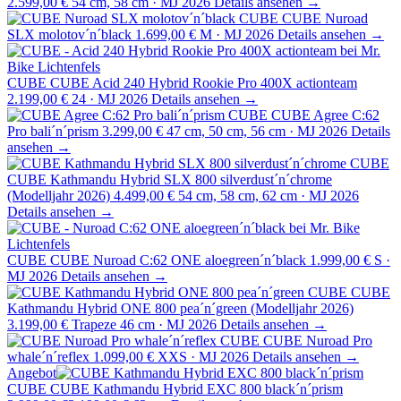
2.599,00 €
54 cm, 58 cm · MJ 2026
Details ansehen →
CUBE
CUBE Nuroad
SLX molotov´n´black
1.699,00 €
M · MJ 2026
Details ansehen →
CUBE
CUBE Acid 240 Hybrid Rookie Pro 400X actionteam
2.199,00 €
24 · MJ 2026
Details ansehen →
CUBE
CUBE Agree C:62
Pro bali´n´prism
3.299,00 €
47 cm, 50 cm, 56 cm · MJ 2026
Details
ansehen →
CUBE
CUBE Kathmandu Hybrid SLX 800 silverdust´n´chrome
(Modelljahr 2026)
4.499,00 €
54 cm, 58 cm, 62 cm · MJ 2026
Details ansehen →
CUBE
CUBE Nuroad C:62 ONE aloegreen´n´black
1.999,00 €
S ·
MJ 2026
Details ansehen →
CUBE
CUBE
Kathmandu Hybrid ONE 800 pea´n´green (Modelljahr 2026)
3.199,00 €
Trapeze 46 cm · MJ 2026
Details ansehen →
CUBE
CUBE Nuroad Pro
whale´n´reflex
1.099,00 €
XXS · MJ 2026
Details ansehen →
Angebot
CUBE
CUBE Kathmandu Hybrid EXC 800 black´n´prism