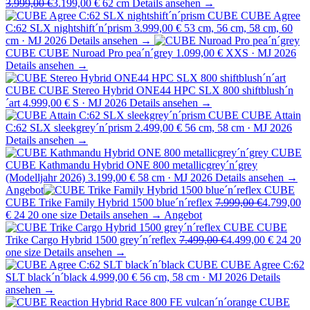
3.999,00 €
3.199,00 €
62 cm
Details ansehen →
CUBE
CUBE Agree
C:62 SLX nightshift´n´prism
3.999,00 €
53 cm, 56 cm, 58 cm, 60
cm · MJ 2026
Details ansehen →
CUBE
CUBE Nuroad Pro pea´n´grey
1.099,00 €
XXS · MJ 2026
Details ansehen →
CUBE
CUBE Stereo Hybrid ONE44 HPC SLX 800 shiftblush´n
´art
4.999,00 €
S · MJ 2026
Details ansehen →
CUBE
CUBE Attain
C:62 SLX sleekgrey´n´prism
2.499,00 €
56 cm, 58 cm · MJ 2026
Details ansehen →
CUBE
CUBE Kathmandu Hybrid ONE 800 metallicgrey´n´grey
(Modelljahr 2026)
3.199,00 €
58 cm · MJ 2026
Details ansehen →
Angebot
CUBE
CUBE Trike Family Hybrid 1500 blue´n´reflex
7.999,00 €
4.799,00
€
24 20 one size
Details ansehen →
Angebot
CUBE
CUBE
Trike Cargo Hybrid 1500 grey´n´reflex
7.499,00 €
4.499,00 €
24 20
one size
Details ansehen →
CUBE
CUBE Agree C:62
SLT black´n´black
4.999,00 €
56 cm, 58 cm · MJ 2026
Details
ansehen →
CUBE