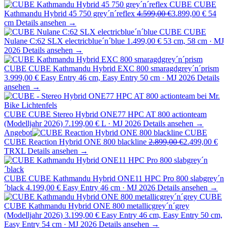
CUBE
CUBE
Kathmandu Hybrid 45 750 grey´n´reflex
4.599,00 €
3.899,00 €
54
cm
Details ansehen →
CUBE
CUBE
Nulane C:62 SLX electricblue´n´blue
1.499,00 €
53 cm, 58 cm · MJ
2026
Details ansehen →
CUBE
CUBE Kathmandu Hybrid EXC 800 smaragdgrey´n´prism
3.999,00 €
Easy Entry 46 cm, Easy Entry 50 cm · MJ 2026
Details
ansehen →
CUBE
CUBE Stereo Hybrid ONE77 HPC AT 800 actionteam
(Modelljahr 2026)
7.199,00 €
L · MJ 2026
Details ansehen →
Angebot
CUBE
CUBE Reaction Hybrid ONE 800 blackline
2.899,00 €
2.499,00 €
TRXL
Details ansehen →
CUBE
CUBE Kathmandu Hybrid ONE11 HPC Pro 800 slabgrey´n
´black
4.199,00 €
Easy Entry 46 cm · MJ 2026
Details ansehen →
CUBE
CUBE Kathmandu Hybrid ONE 800 metallicgrey´n´grey
(Modelljahr 2026)
3.199,00 €
Easy Entry 46 cm, Easy Entry 50 cm,
Easy Entry 54 cm · MJ 2026
Details ansehen →