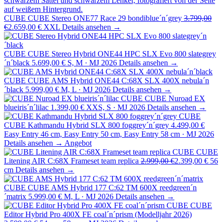
CUBE
CUBE Stereo ONE77 Race 29 bondiblue´n´grey
3.799,00
€
2.659,00 €
XXL
Details ansehen →
CUBE
CUBE Stereo Hybrid ONE44 HPC SLX Evo 800 slategrey
´n´black
5.699,00 €
S, M · MJ 2026
Details ansehen →
CUBE
CUBE AMS Hybrid ONE44 C:68X SLX 400X nebula´n
´black
5.999,00 €
M, L · MJ 2026
Details ansehen →
CUBE
CUBE Nuroad EX
blueiris´n´lilac
1.399,00 €
XXS, S · MJ 2026
Details ansehen →
CUBE
CUBE Kathmandu Hybrid SLX 800 foggrey´n´grey
4.499,00 €
Easy Entry 46 cm, Easy Entry 50 cm, Easy Entry 58 cm · MJ 2026
Details ansehen →
Angebot
CUBE
CUBE
Litening AIR C:68X Frameset team replica
2.999,00 €
2.399,00 €
56
cm
Details ansehen →
CUBE
CUBE AMS Hybrid 177 C:62 TM 600X reedgreen´n
´matrix
5.999,00 €
M, L · MJ 2026
Details ansehen →
CUBE
CUBE
Editor Hybrid Pro 400X FE coal´n´prism (Modelljahr 2026)