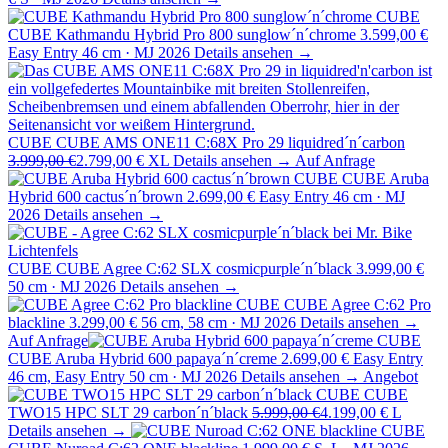
CUBE
CUBE Kathmandu Hybrid Pro 800 sunglow´n´chrome
3.599,00 €
Easy Entry 46 cm · MJ 2026
Details ansehen →
CUBE
CUBE AMS ONE11 C:68X Pro 29 liquidred´n´carbon
3.999,00 €
2.799,00 €
XL
Details ansehen →
Auf Anfrage
CUBE
CUBE Aruba
Hybrid 600 cactus´n´brown
2.699,00 €
Easy Entry 46 cm · MJ
2026
Details ansehen →
CUBE
CUBE Agree C:62 SLX cosmicpurple´n´black
3.999,00 €
50 cm · MJ 2026
Details ansehen →
CUBE
CUBE Agree C:62 Pro
blackline
3.299,00 €
56 cm, 58 cm · MJ 2026
Details ansehen →
Auf Anfrage
CUBE
CUBE Aruba Hybrid 600 papaya´n´creme
2.699,00 €
Easy Entry
46 cm, Easy Entry 50 cm · MJ 2026
Details ansehen →
Angebot
CUBE
CUBE
TWO15 HPC SLT 29 carbon´n´black
5.999,00 €
4.199,00 €
L
Details ansehen →
CUBE