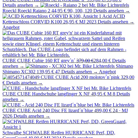
Details ansehen →
Roeckl
Roeckl Raiano 2
44,95 €
90, 100, 120
Details ansehen →
Acid
ACID
Kettenschloss CORVID K100
26,95 €
MJ 2023
Details ansehen →
Angebot
CUBE
CUBE Cubie 160 RT grey´n´
379,00 €
284,00 €
Details
ansehen →
Shimano
Shimano XC302
139,95 €
47
Details ansehen →
Angebot
CUBE
CUBE Acid 200 molotov´n´pink
329,00
€
Details ansehen →
CUBE
CUBE Handschuhe langfinger X NF
49,95 €
M 8
Details
ansehen →
CUBE
CUBE Acid 240 Disc FE lizard´n´blue
499,00 €
24 · MJ
2026
Details ansehen →
Schwalbe
SCHWALBE Reifen HURRICANE Perf, DD,