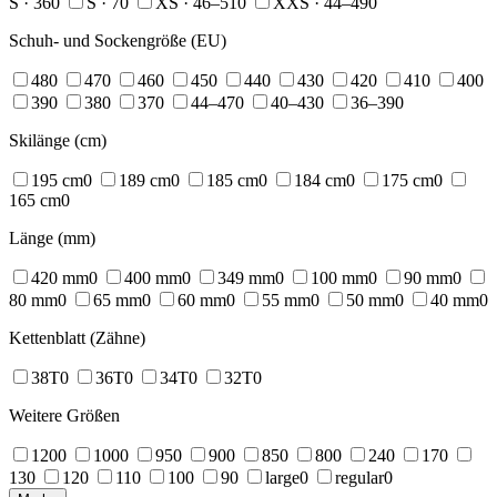
S · 36
0
S · 7
0
XS · 46–51
0
XXS · 44–49
0
Schuh- und Sockengröße (EU)
48
0
47
0
46
0
45
0
44
0
43
0
42
0
41
0
40
0
39
0
38
0
37
0
44–47
0
40–43
0
36–39
0
Skilänge (cm)
195 cm
0
189 cm
0
185 cm
0
184 cm
0
175 cm
0
165 cm
0
Länge (mm)
420 mm
0
400 mm
0
349 mm
0
100 mm
0
90 mm
0
80 mm
0
65 mm
0
60 mm
0
55 mm
0
50 mm
0
40 mm
0
Kettenblatt (Zähne)
38T
0
36T
0
34T
0
32T
0
Weitere Größen
120
0
100
0
95
0
90
0
85
0
80
0
24
0
17
0
13
0
12
0
11
0
10
0
9
0
large
0
regular
0