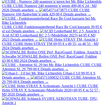
CUBE
CUBE Numove 240 seagreen´n´green
499,00 €
24 · MJ
2026
Details ansehen →
CUBE
CUBE
Numove 160 flashwhite´n´pink
429,00 €
Details ansehen →
CUBE
CUBE Funktionsunterhemd Race Be Cool kurzarm
39,95 €
xl xxl
Details ansehen →
Acid
ACID Lenkerband RC 2,5 (Modelljahr 2023)
44,95 €
MJ
2023
Details ansehen →
CUBE
CUBE Helm STRAY TM
69,95 €
s 49 55, xs 46 51 · MJ
2024
Details ansehen →
Schwalbe
SCHWALBE Reifen ONE Perf, RaceGuard, Folding
43,90 €
MJ 2024
Details ansehen →
CUBE
CUBE
Attention SL 29
799,00 €
Details ansehen →
Urban-I 3.0
99,95 €
S
Details ansehen →
CUBE
CUBE Attention SL
29
799,00 €
Details ansehen →
CUBE
CUBE
Helm STRAY X Actionteam (Modelljahr 2026)
69,95 €
m 52 57 ·
MJ 2026
Details ansehen →