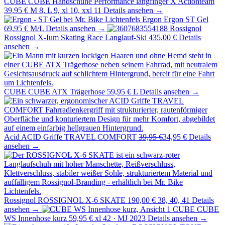
CUBE
CUBE Handschuhe Performance langfinger X Actionteam
39,95 €
M 8, L 9, xl 10, xxl 11
Details ansehen →
Ergon
Ergon ST Gel
69,95 €
M/L
Details ansehen →
Rossignol
Rossignol X-Ium Skating Race Langlauf-Ski
435,00 €
Details
ansehen →
CUBE
CUBE ATX Trägerhose
59,95 €
L
Details ansehen →
Acid
ACID Griffe TRAVEL COMFORT
39,95 €
34,95 €
Details
ansehen →
Rossignol
ROSSIGNOL X-6 SKATE
190,00 €
38, 40, 41
Details
ansehen →
CUBE
CUBE
WS Innenhose kurz
59,95 €
xl 42 · MJ 2023
Details ansehen →