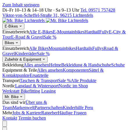
Zum Inhalt springen
Di–Fr 10–13 & 14–18 Uhr · Sa 9–13 Uhr
Tel. 09571 757428
Viktor-von-Scheffel-Straße 31, 96215 Lichtenfels
E-Bikes
Einsatzbereich
Alle E-Bikes
E-Mountainbikes
Hardtail
Fully
E-City &
Tour
E-Road & Gravel
Sale %
Bikes
Einsatzbereich
Alle Bikes
Mountainbikes
Hardtails
Fullys
Road &
Gravel
Kinderräder
Sale %
Zubehör & Equipment
Bekleidung
Alles ansehen
Helme
Bekleidung & Handschuhe
Schuhe
Equipment & Teile
Alles ansehen
Komponenten
Sättel &
Kontaktpunkte
Ersatzteile
Transport
Taschen & Transport
Sale %
Alle Produkte
Nordic
Langlauf & Wintersport
Nordic im Shop
Werkstatt
Bikefitting
Leasing
Mr. Bike
Das sind wir
Über uns &
Team
Markenwelt
Partnerschaften
Kinderhilfe Peru
Mehr
Jobs & Karriere
Ratgeber
Häufige Fragen
Kontakt
Termin buchen