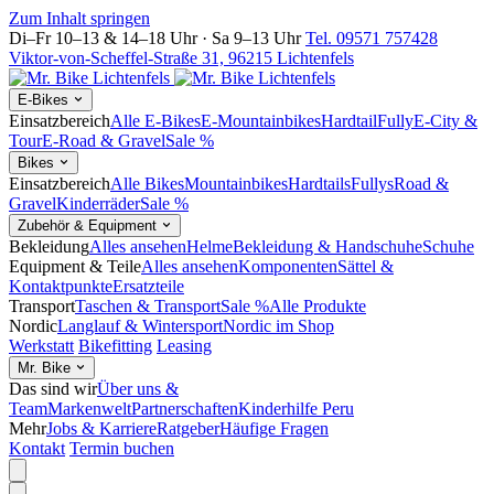
Zum Inhalt springen
Di–Fr 10–13 & 14–18 Uhr · Sa 9–13 Uhr
Tel. 09571 757428
Viktor-von-Scheffel-Straße 31, 96215 Lichtenfels
E-Bikes
Einsatzbereich
Alle E-Bikes
E-Mountainbikes
Hardtail
Fully
E-City &
Tour
E-Road & Gravel
Sale %
Bikes
Einsatzbereich
Alle Bikes
Mountainbikes
Hardtails
Fullys
Road &
Gravel
Kinderräder
Sale %
Zubehör & Equipment
Bekleidung
Alles ansehen
Helme
Bekleidung & Handschuhe
Schuhe
Equipment & Teile
Alles ansehen
Komponenten
Sättel &
Kontaktpunkte
Ersatzteile
Transport
Taschen & Transport
Sale %
Alle Produkte
Nordic
Langlauf & Wintersport
Nordic im Shop
Werkstatt
Bikefitting
Leasing
Mr. Bike
Das sind wir
Über uns &
Team
Markenwelt
Partnerschaften
Kinderhilfe Peru
Mehr
Jobs & Karriere
Ratgeber
Häufige Fragen
Kontakt
Termin buchen