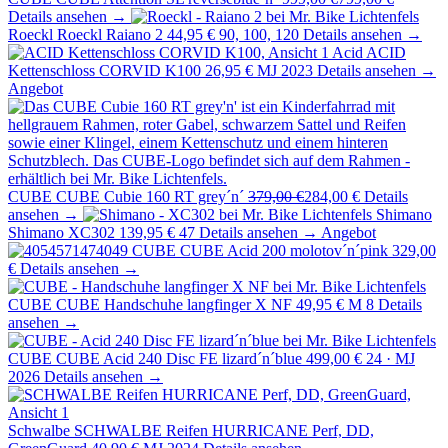
Details ansehen →
Roeckl
Roeckl Raiano 2
44,95 €
90, 100, 120
Details ansehen →
Acid
ACID
Kettenschloss CORVID K100
26,95 €
MJ 2023
Details ansehen →
Angebot
CUBE
CUBE Cubie 160 RT grey´n´
379,00 €
284,00 €
Details
ansehen →
Shimano
Shimano XC302
139,95 €
47
Details ansehen →
Angebot
CUBE
CUBE Acid 200 molotov´n´pink
329,00
€
Details ansehen →
CUBE
CUBE Handschuhe langfinger X NF
49,95 €
M 8
Details
ansehen →
CUBE
CUBE Acid 240 Disc FE lizard´n´blue
499,00 €
24 · MJ
2026
Details ansehen →
Schwalbe
SCHWALBE Reifen HURRICANE Perf, DD,