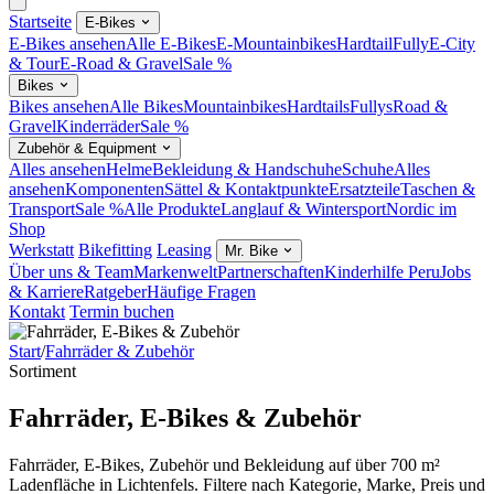
Startseite
E-Bikes
E-Bikes ansehen
Alle E-Bikes
E-Mountainbikes
Hardtail
Fully
E-City
& Tour
E-Road & Gravel
Sale %
Bikes
Bikes ansehen
Alle Bikes
Mountainbikes
Hardtails
Fullys
Road &
Gravel
Kinderräder
Sale %
Zubehör & Equipment
Alles ansehen
Helme
Bekleidung & Handschuhe
Schuhe
Alles
ansehen
Komponenten
Sättel & Kontaktpunkte
Ersatzteile
Taschen &
Transport
Sale %
Alle Produkte
Langlauf & Wintersport
Nordic im
Shop
Werkstatt
Bikefitting
Leasing
Mr. Bike
Über uns & Team
Markenwelt
Partnerschaften
Kinderhilfe Peru
Jobs
& Karriere
Ratgeber
Häufige Fragen
Kontakt
Termin buchen
Start
/
Fahrräder & Zubehör
Sortiment
Fahrräder, E-Bikes & Zubehör
Fahrräder, E-Bikes, Zubehör und Bekleidung auf über 700 m²
Ladenfläche in Lichtenfels. Filtere nach Kategorie, Marke, Preis und