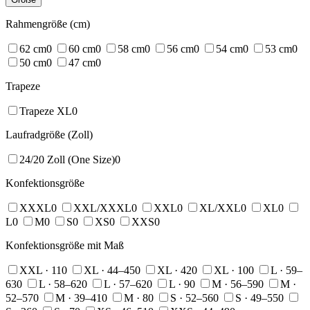
Rahmengröße (cm)
62 cm
0
60 cm
0
58 cm
0
56 cm
0
54 cm
0
53 cm
0
50 cm
0
47 cm
0
Trapeze
Trapeze XL
0
Laufradgröße (Zoll)
24/20 Zoll (One Size)
0
Konfektionsgröße
XXXL
0
XXL/XXXL
0
XXL
0
XL/XXL
0
XL
0
L
0
M
0
S
0
XS
0
XXS
0
Konfektionsgröße mit Maß
XXL · 11
0
XL · 44–45
0
XL · 42
0
XL · 10
0
L · 59–
63
0
L · 58–62
0
L · 57–62
0
L · 9
0
M · 56–59
0
M ·
52–57
0
M · 39–41
0
M · 8
0
S · 52–56
0
S · 49–55
0