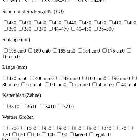
S · 36
0
S · 7
0
XS · 46–51
0
XXS · 44–49
0
Schuh- und Sockengröße (EU)
48
0
47
0
46
0
45
0
44
0
43
0
42
0
41
0
40
0
39
0
38
0
37
0
44–47
0
40–43
0
36–39
0
Skilänge (cm)
195 cm
0
189 cm
0
185 cm
0
184 cm
0
175 cm
0
165 cm
0
Länge (mm)
420 mm
0
400 mm
0
349 mm
0
100 mm
0
90 mm
0
80 mm
0
65 mm
0
60 mm
0
55 mm
0
50 mm
0
40 mm
0
Kettenblatt (Zähne)
38T
0
36T
0
34T
0
32T
0
Weitere Größen
120
0
100
0
95
0
90
0
85
0
80
0
24
0
17
0
13
0
12
0
11
0
10
0
9
0
large
0
regular
0