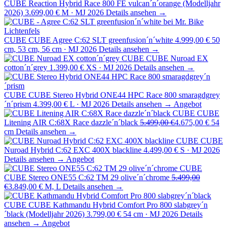
CUBE Reaction Hybrid Race 800 FE vulcan´n´orange (Modelljahr
2026)
3.699,00 €
M · MJ 2026
Details ansehen →
CUBE
CUBE Agree C:62 SLT greenfusion´n´white
4.999,00 €
50
cm, 53 cm, 56 cm · MJ 2026
Details ansehen →
CUBE
CUBE Nuroad EX
cotton´n´grey
1.399,00 €
XS · MJ 2026
Details ansehen →
CUBE
CUBE Stereo Hybrid ONE44 HPC Race 800 smaragdgrey
´n´prism
4.399,00 €
L · MJ 2026
Details ansehen →
Angebot
CUBE
CUBE
Litening AIR C:68X Race dazzle´n´black
5.499,00 €
4.675,00 €
54
cm
Details ansehen →
CUBE
CUBE
Nuroad Hybrid C:62 EXC 400X blackline
4.499,00 €
S · MJ 2026
Details ansehen →
Angebot
CUBE
CUBE Stereo ONE55 C:62 TM 29 olive´n´chrome
5.499,00
€
3.849,00 €
M, L
Details ansehen →
CUBE
CUBE Kathmandu Hybrid Comfort Pro 800 slabgrey´n
´black (Modelljahr 2026)
3.799,00 €
54 cm · MJ 2026
Details
ansehen →
Angebot