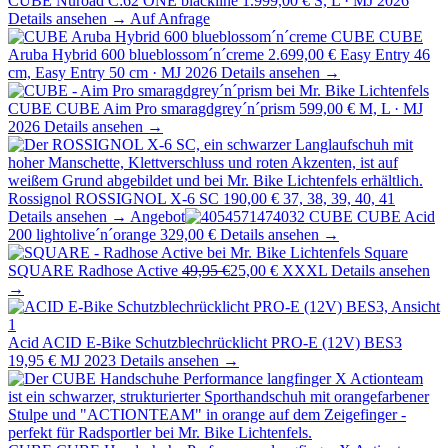
CUBE Nuroad C:62 ONE blackline
1.999,00 €
S, L · MJ 2026
Details ansehen →
Auf Anfrage
CUBE
CUBE
Aruba Hybrid 600 blueblossom´n´creme
2.699,00 €
Easy Entry 46
cm, Easy Entry 50 cm · MJ 2026
Details ansehen →
CUBE
CUBE Aim Pro smaragdgrey´n´prism
599,00 €
M, L · MJ
2026
Details ansehen →
Rossignol
ROSSIGNOL X-6 SC
190,00 €
37, 38, 39, 40, 41
Details ansehen →
Angebot
CUBE
CUBE Acid
200 lightolive´n´orange
329,00 €
Details ansehen →
Square
SQUARE Radhose Active
49,95 €
25,00 €
XXXL
Details ansehen
→
Acid
ACID E-Bike Schutzblechrücklicht PRO-E (12V) BES3
19,95 €
MJ 2023
Details ansehen →