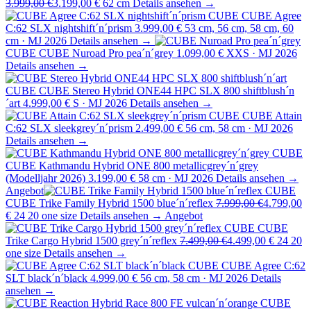
3.999,00 €
3.199,00 €
62 cm
Details ansehen →
CUBE
CUBE Agree
C:62 SLX nightshift´n´prism
3.999,00 €
53 cm, 56 cm, 58 cm, 60
cm · MJ 2026
Details ansehen →
CUBE
CUBE Nuroad Pro pea´n´grey
1.099,00 €
XXS · MJ 2026
Details ansehen →
CUBE
CUBE Stereo Hybrid ONE44 HPC SLX 800 shiftblush´n
´art
4.999,00 €
S · MJ 2026
Details ansehen →
CUBE
CUBE Attain
C:62 SLX sleekgrey´n´prism
2.499,00 €
56 cm, 58 cm · MJ 2026
Details ansehen →
CUBE
CUBE Kathmandu Hybrid ONE 800 metallicgrey´n´grey
(Modelljahr 2026)
3.199,00 €
58 cm · MJ 2026
Details ansehen →
Angebot
CUBE
CUBE Trike Family Hybrid 1500 blue´n´reflex
7.999,00 €
4.799,00
€
24 20 one size
Details ansehen →
Angebot
CUBE
CUBE
Trike Cargo Hybrid 1500 grey´n´reflex
7.499,00 €
4.499,00 €
24 20
one size
Details ansehen →
CUBE
CUBE Agree C:62
SLT black´n´black
4.999,00 €
56 cm, 58 cm · MJ 2026
Details
ansehen →
CUBE