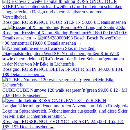
Rossignol
ROSSIGNOL TOUR STEP-IN
50,00 €
Details ansehen
→
Rossignol
Rossignol X-Ium Skating Premium+S2
680,00 €
650,00 €
Details ansehen →
Bosch
Bosch PowerTube
400 horizontal
619,00 €
Details ansehen →
Rossignol
ROSSIGNOL DELTA SPORT R-SKIN
340,00 €
184,
189
Details ansehen →
CUBE
CUBE Numove 120 walk seagreen´n´green
99,00 €
12 · MJ
2026
Details ansehen →
Rossignol
ROSSIGNOL EVO XC 55 R-SKIN
245,00 €
165, 175,
185, 195
Details ansehen →