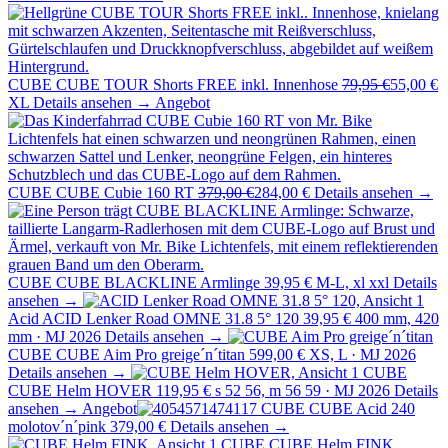
CUBE
CUBE TOUR Shorts FREE inkl. Innenhose
79,95 €
55,00 €
XL
Details ansehen →
Angebot
CUBE
CUBE Cubie 160 RT
379,00 €
284,00 €
Details ansehen →
CUBE
CUBE BLACKLINE Armlinge
39,95 €
M-L, xl xxl
Details
ansehen →
Acid
ACID Lenker Road OMNE 31.8 5° 120
39,95 €
400 mm, 420
mm · MJ 2026
Details ansehen →
CUBE
CUBE Aim Pro greige´n´titan
599,00 €
XS, L · MJ 2026
Details ansehen →
CUBE
CUBE Helm HOVER
119,95 €
s 52 56, m 56 59 · MJ 2026
Details
ansehen →
Angebot
CUBE
CUBE Acid 240
molotov´n´pink
379,00 €
Details ansehen →
CUBE
CUBE Helm FINK