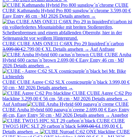
CUBE
CUBE Kathmandu Hybrid Pro 800 sunglow´n´chrome
3.599,00 €
Easy Entry 46 cm · MJ 2026
Details ansehen →
CUBE
CUBE AMS ONE11 C:68X Pro 29 liquidred´n´carbon
3.999,00 €
2.799,00 €
XL
Details ansehen →
Auf Anfrage
CUBE
CUBE Aruba
Hybrid 600 cactus´n´brown
2.699,00 €
Easy Entry 46 cm · MJ
2026
Details ansehen →
CUBE
CUBE Agree C:62 SLX cosmicpurple´n´black
3.999,00 €
50 cm · MJ 2026
Details ansehen →
CUBE
CUBE Agree C:62 Pro
blackline
3.299,00 €
56 cm, 58 cm · MJ 2026
Details ansehen →
Auf Anfrage
CUBE
CUBE Aruba Hybrid 600 papaya´n´creme
2.699,00 €
Easy Entry
46 cm, Easy Entry 50 cm · MJ 2026
Details ansehen →
Angebot
CUBE
CUBE
TWO15 HPC SLT 29 carbon´n´black
5.999,00 €
4.199,00 €
L
Details ansehen →
CUBE