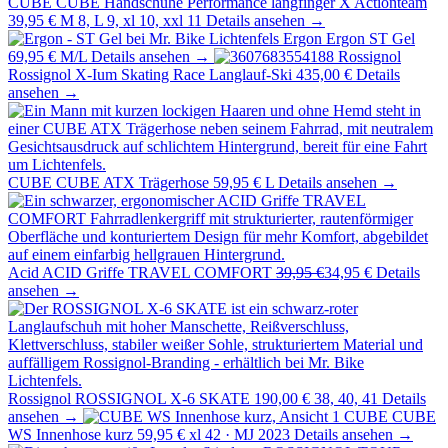
CUBE
CUBE Handschuhe Performance langfinger X Actionteam
39,95 €
M 8, L 9, xl 10, xxl 11
Details ansehen →
Ergon
Ergon ST Gel
69,95 €
M/L
Details ansehen →
Rossignol
Rossignol X-Ium Skating Race Langlauf-Ski
435,00 €
Details
ansehen →
CUBE
CUBE ATX Trägerhose
59,95 €
L
Details ansehen →
Acid
ACID Griffe TRAVEL COMFORT
39,95 €
34,95 €
Details
ansehen →
Rossignol
ROSSIGNOL X-6 SKATE
190,00 €
38, 40, 41
Details
ansehen →
CUBE
CUBE
WS Innenhose kurz
59,95 €
xl 42 · MJ 2023
Details ansehen →