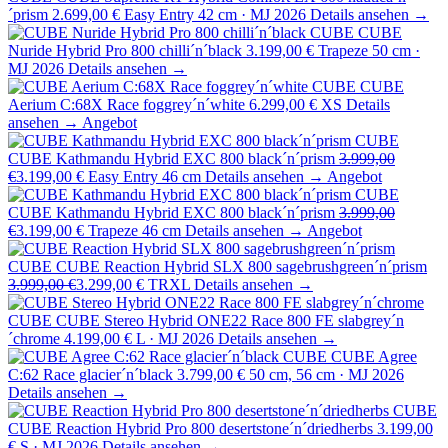
´prism
2.699,00 €
Easy Entry 42 cm · MJ 2026
Details ansehen →
CUBE
CUBE
Nuride Hybrid Pro 800 chilli´n´black
3.199,00 €
Trapeze 50 cm ·
MJ 2026
Details ansehen →
CUBE
CUBE
Aerium C:68X Race foggrey´n´white
6.299,00 €
XS
Details
ansehen →
Angebot
CUBE
CUBE Kathmandu Hybrid EXC 800 black´n´prism
3.999,00
€
3.199,00 €
Easy Entry 46 cm
Details ansehen →
Angebot
CUBE
CUBE Kathmandu Hybrid EXC 800 black´n´prism
3.999,00
€
3.199,00 €
Trapeze 46 cm
Details ansehen →
Angebot
CUBE
CUBE Reaction Hybrid SLX 800 sagebrushgreen´n´prism
3.999,00 €
3.299,00 €
TRXL
Details ansehen →
CUBE
CUBE Stereo Hybrid ONE22 Race 800 FE slabgrey´n
´chrome
4.199,00 €
L · MJ 2026
Details ansehen →
CUBE
CUBE Agree
C:62 Race glacier´n´black
3.799,00 €
50 cm, 56 cm · MJ 2026
Details ansehen →
CUBE
CUBE Reaction Hybrid Pro 800 desertstone´n´driedherbs
3.199,00
€
S · MJ 2026
Details ansehen →