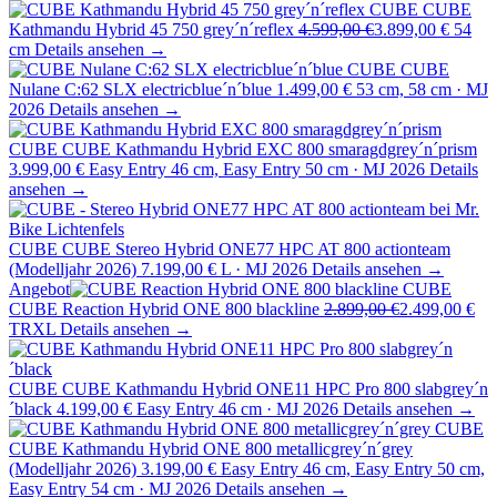
CUBE
CUBE
Kathmandu Hybrid 45 750 grey´n´reflex
4.599,00 €
3.899,00 €
54
cm
Details ansehen →
CUBE
CUBE
Nulane C:62 SLX electricblue´n´blue
1.499,00 €
53 cm, 58 cm · MJ
2026
Details ansehen →
CUBE
CUBE Kathmandu Hybrid EXC 800 smaragdgrey´n´prism
3.999,00 €
Easy Entry 46 cm, Easy Entry 50 cm · MJ 2026
Details
ansehen →
CUBE
CUBE Stereo Hybrid ONE77 HPC AT 800 actionteam
(Modelljahr 2026)
7.199,00 €
L · MJ 2026
Details ansehen →
Angebot
CUBE
CUBE Reaction Hybrid ONE 800 blackline
2.899,00 €
2.499,00 €
TRXL
Details ansehen →
CUBE
CUBE Kathmandu Hybrid ONE11 HPC Pro 800 slabgrey´n
´black
4.199,00 €
Easy Entry 46 cm · MJ 2026
Details ansehen →
CUBE
CUBE Kathmandu Hybrid ONE 800 metallicgrey´n´grey
(Modelljahr 2026)
3.199,00 €
Easy Entry 46 cm, Easy Entry 50 cm,
Easy Entry 54 cm · MJ 2026
Details ansehen →