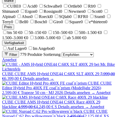
Marke
CUBE
0
Acid
0
Schwalbe
0
Ortlieb
0
Rfr
0
Shimano
0
Ergon
0
Rossignol
0
Newmen
0
Scott
0
Alpina
0
Abus
0
Roeckl
0
SQlab
0
RFR
0
Sram
0
Terry
0
Bell
0
Bosch
0
Giro
0
Square
0
e*thirteen
0
Preis
bis 50 €
0
50–150 €
0
150–500 €
0
500–1.500 €
0
1.500–3.000 €
0
3.000–5.000 €
0
ab 5.000 €
0
Verfügbarkeit
Auf Lager
0
Im Angebot
0
779 Produkte
Sortierung
Filter
Angebot
CUBE
CUBE AMS Hybrid ONE44 C:68X SLT 400X 29
7.999,00
€
6.399,00 €
Details ansehen →
CUBE
CUBE
Editor Hybrid Pro 400X FE coal´n´prism (Modelljahr 2026)
2.599,00 €
Trapeze 50 cm · MJ 2026
Details ansehen →
Angebot
CUBE
CUBE AMS Hybrid ONE44 C:68X Race 400X 29
blackline
4.999,00 €
4.249,00 €
S
Details ansehen →
Angebot
CUBE
CUBE
Nuroad C:62 Pro willowgreen´n´black
2.499,00 €
2.125,00 €
XS