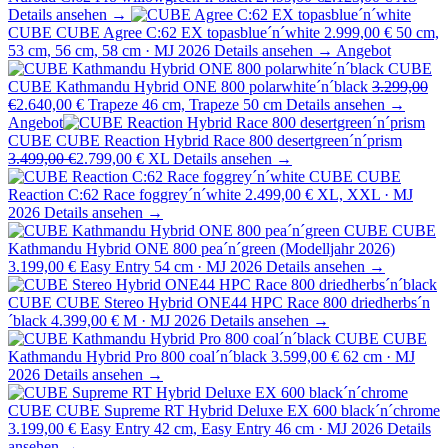
Details ansehen →
CUBE
CUBE Agree C:62 EX topasblue´n´white
2.999,00 €
50 cm,
53 cm, 56 cm, 58 cm · MJ 2026
Details ansehen →
Angebot
CUBE
CUBE Kathmandu Hybrid ONE 800 polarwhite´n´black
3.299,00
€
2.640,00 €
Trapeze 46 cm, Trapeze 50 cm
Details ansehen →
Angebot
CUBE
CUBE Reaction Hybrid Race 800 desertgreen´n´prism
3.499,00 €
2.799,00 €
XL
Details ansehen →
CUBE
CUBE
Reaction C:62 Race foggrey´n´white
2.499,00 €
XL, XXL · MJ
2026
Details ansehen →
CUBE
CUBE
Kathmandu Hybrid ONE 800 pea´n´green (Modelljahr 2026)
3.199,00 €
Easy Entry 54 cm · MJ 2026
Details ansehen →
CUBE
CUBE Stereo Hybrid ONE44 HPC Race 800 driedherbs´n
´black
4.399,00 €
M · MJ 2026
Details ansehen →
CUBE
CUBE
Kathmandu Hybrid Pro 800 coal´n´black
3.599,00 €
62 cm · MJ
2026
Details ansehen →
CUBE
CUBE Supreme RT Hybrid Deluxe EX 600 black´n´chrome
3.199,00 €
Easy Entry 42 cm, Easy Entry 46 cm · MJ 2026
Details
ansehen →