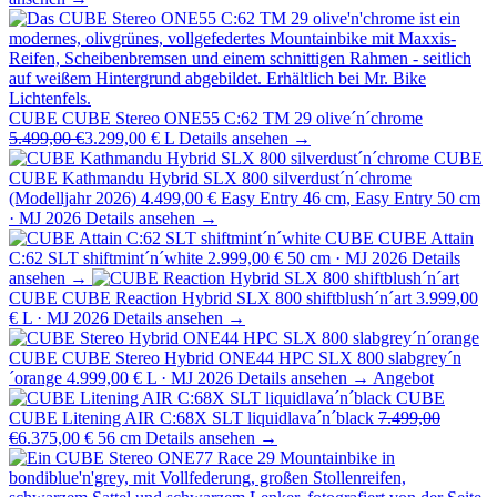
CUBE
CUBE Stereo ONE55 C:62 TM 29 olive´n´chrome
5.499,00 €
3.299,00 €
L
Details ansehen →
CUBE
CUBE Kathmandu Hybrid SLX 800 silverdust´n´chrome
(Modelljahr 2026)
4.499,00 €
Easy Entry 46 cm, Easy Entry 50 cm
· MJ 2026
Details ansehen →
CUBE
CUBE Attain
C:62 SLT shiftmint´n´white
2.999,00 €
50 cm · MJ 2026
Details
ansehen →
CUBE
CUBE Reaction Hybrid SLX 800 shiftblush´n´art
3.999,00
€
L · MJ 2026
Details ansehen →
CUBE
CUBE Stereo Hybrid ONE44 HPC SLX 800 slabgrey´n
´orange
4.999,00 €
L · MJ 2026
Details ansehen →
Angebot
CUBE
CUBE Litening AIR C:68X SLT liquidlava´n´black
7.499,00
€
6.375,00 €
56 cm
Details ansehen →