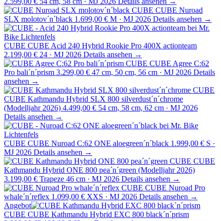
2.599,00 €
54 cm, 58 cm · MJ 2026
Details ansehen →
CUBE
CUBE Nuroad
SLX molotov´n´black
1.699,00 €
M · MJ 2026
Details ansehen →
CUBE
CUBE Acid 240 Hybrid Rookie Pro 400X actionteam
2.199,00 €
24 · MJ 2026
Details ansehen →
CUBE
CUBE Agree C:62
Pro bali´n´prism
3.299,00 €
47 cm, 50 cm, 56 cm · MJ 2026
Details
ansehen →
CUBE
CUBE Kathmandu Hybrid SLX 800 silverdust´n´chrome
(Modelljahr 2026)
4.499,00 €
54 cm, 58 cm, 62 cm · MJ 2026
Details ansehen →
CUBE
CUBE Nuroad C:62 ONE aloegreen´n´black
1.999,00 €
S ·
MJ 2026
Details ansehen →
CUBE
CUBE
Kathmandu Hybrid ONE 800 pea´n´green (Modelljahr 2026)
3.199,00 €
Trapeze 46 cm · MJ 2026
Details ansehen →
CUBE
CUBE Nuroad Pro
whale´n´reflex
1.099,00 €
XXS · MJ 2026
Details ansehen →
Angebot
CUBE
CUBE Kathmandu Hybrid EXC 800 black´n´prism