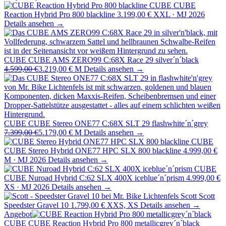
CUBE
CUBE
Reaction Hybrid Pro 800 blackline
3.199,00 €
XXL · MJ 2026
Details ansehen →
CUBE
CUBE AMS ZERO99 C:68X Race 29 silver´n´black
4.599,00 €
3.219,00 €
M
Details ansehen →
CUBE
CUBE Stereo ONE77 C:68X SLT 29 flashwhite´n´grey
7.399,00 €
5.179,00 €
M
Details ansehen →
CUBE
CUBE Stereo Hybrid ONE77 HPC SLX 800 blackline
4.999,00 €
M · MJ 2026
Details ansehen →
CUBE
CUBE Nuroad Hybrid C:62 SLX 400X iceblue´n´prism
4.999,00 €
XS · MJ 2026
Details ansehen →
Scott
Scott
Speedster Gravel 10
1.799,00 €
XXS, XS
Details ansehen →
Angebot
CUBE
CUBE Reaction Hybrid Pro 800 metallicgrey´n´black