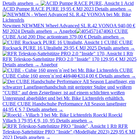
Details ansehen →
Acid
ACID Pumpe RACE PURE
19,95 €
MJ 2023
Details ansehen →
Newmen
NEWMEN Wheel Advanced SL R.42 VONOA
940,00 €
MJ 2024
Details ansehen →
Angebot
CUBE
CUBE Acid 200 Disc actionteam
379,00 €
Details ansehen →
CUBE
CUBE
Rucksack PURE 16 Ultralight
29,95 €
MJ 2025
Details ansehen →
Rfr
RFR Teleskop-Sattelstütze PRO 2.0 "Inside" 170
129,95 €
MJ 2025
Details ansehen →
Angebot
CUBE
CUBE Cubie 160 green´n´red
419,00 €
314,00 €
Details ansehen →
CUBE
CUBE Handschuhe Performance All Season langfinger
44,95 €
S 7
Details ansehen →
Roeckl
Roeckl
Villach 3
79,95 €
9, 10, 95
Details ansehen →
Rfr
RFR
Teleskop-Sattelstütze PRO "Inside" (Modelljahr 2023)
229,95 €
MJ
2023
Details ansehen →