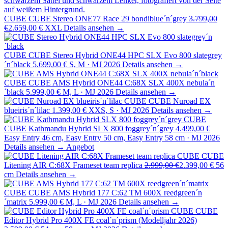
CUBE
CUBE Stereo ONE77 Race 29 bondiblue´n´grey
3.799,00
€
2.659,00 €
XXL
Details ansehen →
CUBE
CUBE Stereo Hybrid ONE44 HPC SLX Evo 800 slategrey
´n´black
5.699,00 €
S, M · MJ 2026
Details ansehen →
CUBE
CUBE AMS Hybrid ONE44 C:68X SLX 400X nebula´n
´black
5.999,00 €
M, L · MJ 2026
Details ansehen →
CUBE
CUBE Nuroad EX
blueiris´n´lilac
1.399,00 €
XXS, S · MJ 2026
Details ansehen →
CUBE
CUBE Kathmandu Hybrid SLX 800 foggrey´n´grey
4.499,00 €
Easy Entry 46 cm, Easy Entry 50 cm, Easy Entry 58 cm · MJ 2026
Details ansehen →
Angebot
CUBE
CUBE
Litening AIR C:68X Frameset team replica
2.999,00 €
2.399,00 €
56
cm
Details ansehen →
CUBE
CUBE AMS Hybrid 177 C:62 TM 600X reedgreen´n
´matrix
5.999,00 €
M, L · MJ 2026
Details ansehen →
CUBE
CUBE
Editor Hybrid Pro 400X FE coal´n´prism (Modelljahr 2026)