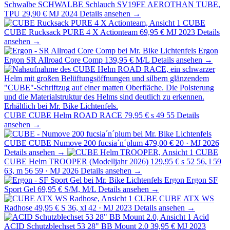
Schwalbe
SCHWALBE Schlauch SV19FE AEROTHAN TUBE,
TPU
29,90 €
MJ 2024
Details ansehen →
CUBE
CUBE Rucksack PURE 4 X Actionteam
69,95 €
MJ 2023
Details
ansehen →
Ergon
Ergon SR Allroad Core Comp
139,95 €
M/L
Details ansehen →
CUBE
CUBE Helm ROAD RACE
79,95 €
s 49 55
Details
ansehen →
CUBE
CUBE Numove 200 fucsia´n´plum
479,00 €
20 · MJ 2026
Details ansehen →
CUBE
CUBE Helm TROOPER (Modelljahr 2026)
129,95 €
s 52 56, l 59
63, m 56 59 · MJ 2026
Details ansehen →
Ergon
Ergon SF
Sport Gel
69,95 €
S/M, M/L
Details ansehen →
CUBE
CUBE ATX WS
Radhose
49,95 €
S 36, xl 42 · MJ 2023
Details ansehen →
Acid
ACID Schutzblechset 53 28" BB Mount 2.0
39,95 €
MJ 2023