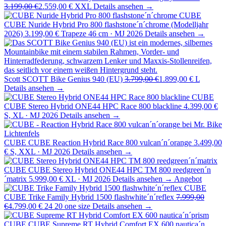
3.199,00 €
2.559,00 €
XXL
Details ansehen →
CUBE
CUBE Nuride Hybrid Pro 800 flashstone´n´chrome (Modelljahr
2026)
3.199,00 €
Trapeze 46 cm · MJ 2026
Details ansehen →
Scott
SCOTT Bike Genius 940 (EU)
3.799,00 €
1.899,00 €
L
Details ansehen →
CUBE
CUBE Stereo Hybrid ONE44 HPC Race 800 blackline
4.399,00 €
S, XL · MJ 2026
Details ansehen →
CUBE
CUBE Reaction Hybrid Race 800 vulcan´n´orange
3.499,00
€
S, XXL · MJ 2026
Details ansehen →
CUBE
CUBE Stereo Hybrid ONE44 HPC TM 800 reedgreen´n
´matrix
5.999,00 €
XL · MJ 2026
Details ansehen →
Angebot
CUBE
CUBE Trike Family Hybrid 1500 flashwhite´n´reflex
7.999,00
€
4.799,00 €
24 20 one size
Details ansehen →
CUBE
CUBE Supreme RT Hybrid Comfort EX 600 nautica´n